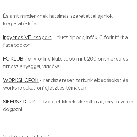
És amit mindenkinek hatalmas szeretettel ajánlok,
kiegészítésként:
Ingyenes VIP csoport
- plusz tippek, infók, 0 forintért a
facebookon
FC KLUB
- egy online klub, több mint 200 önismereti és
fitnesz anyaggal, videóval
WORKSHOPOK
- rendszeresen tartunk előadásokat és
workshopokat önfejlesztés témában
SIKERSZTORIK
- olvasd el, kiknek sikerült már, milyen velem
dolgozni
Várlak szeretettel! :)