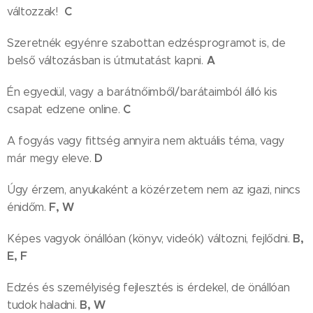
C
változzak!
Szeretnék egyénre szabottan edzésprogramot is, de
A
belső változásban is útmutatást kapni.
Én egyedül, vagy a barátnőimből/barátaimból álló kis
C
csapat edzene online.
A fogyás vagy fittség annyira nem aktuális téma, vagy
D
már megy eleve.
Úgy érzem, anyukaként a közérzetem nem az igazi, nincs
F, W
énidőm.
B,
Képes vagyok önállóan (könyv, videók) változni, fejlődni.
E, F
Edzés és személyiség fejlesztés is érdekel, de önállóan
B, W
tudok haladni.