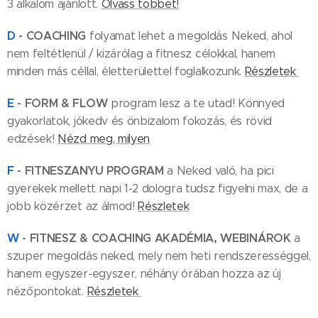
3 alkalom ajánlott.
Olvass többet!
D
- COACHING
folyamat lehet a megoldás Neked, ahol
nem feltétlenül / kizárólag a fitnesz célokkal, hanem
minden más céllal, életterülettel foglalkozunk.
Részletek
E
- FORM & FLOW
program lesz a te utad! Könnyed
gyakorlatok, jókedv és önbizalom fokozás, és rövid
edzések!
Nézd meg, milyen
F
- FITNESZANYU PROGRAM
a Neked való, ha pici
gyerekek mellett napi 1-2 dologra tudsz figyelni max, de a
jobb közérzet az álmod!
Részletek
W
- FITNESZ & COACHING AKADÉMIA, WEBINÁROK
a
szuper megoldás neked, mely nem heti rendszerességgel,
hanem egyszer-egyszer, néhány órában hozza az új
nézőpontokat.
Részletek