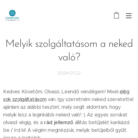
Melyik szolgáltatásom a neked
való?
2024.01.22
Kedves Követőm, Olvasó, Leendő vendégem! Mivel
elég
sok szolgáltatásom
van, így szeretném neked szeretettel
ajánlani az alábbi tesztet, mely segít eldönteni, hogy
melyik lesz a leginkább neked való! :) Az egyes sorokat
rád jellemző
olvasd végig, és a
állítás betűjelét karikázd
be / írd ki! A végén megnézzük, melyik betűjelből gyűlt
össze a legtöbb.