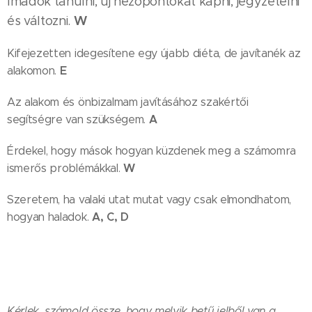
Imádok tanulni, új nézőpontokat kapni, jegyzetelni
W
és változni.
Kifejezetten idegesítene egy újabb diéta, de javítanék az
E
alakomon.
Az alakom és önbizalmam javításához szakértői
A
segítségre van szükségem.
Érdekel, hogy mások hogyan küzdenek meg a számomra
W
ismerős problémákkal.
Szeretem, ha valaki utat mutat vagy csak elmondhatom,
A, C, D
hogyan haladok.
Kérlek, számold össze, hogy melyik betű jelből van a