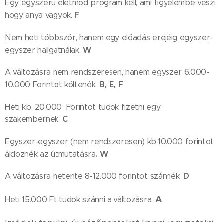
Egy egyszerű életmód program kell, ami figyelembe veszi,
F
hogy anya vagyok.
Nem heti többször, hanem egy előadás erejéig egyszer-
W
egyszer hallgatnálak.
A változásra nem rendszeresen, hanem egyszer 6.000-
B, E, F
10.000 Forintot költenék.
Heti kb. 20.000 Forintot tudok fizetni egy
C
szakembernek.
Egyszer-egyszer (nem rendszeresen) kb.10.000 forintot
. W
áldoznék az útmutatásra
D
A változásra hetente 8-12.000 forintot szánnék.
A
Heti 15.000 Ft tudok szánni a változásra.