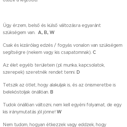
Úgy érzem, belső és külső változásra egyaránt
A, B, W
szükségem van.
Csak és kizárólag edzés / fogyás vonalon van szükségem
C
segítségre (nekem vagy kis csapatomnak).
Az élet egyéb területein (pl. munka, kapcsolatok,
D
szerepek) szeretnék rendet tenni.
Tetszik az ötlet, hogy alakuljak is, és az önismeretbe is
B
belekóstoljak önállóan.
Tudok önállóan változni, nem kell egyéni folyamat, de egy
W
kis iránymutatás jól jönne!
Nem tudom, hogyan étkezzek vagy eddzek, hogy