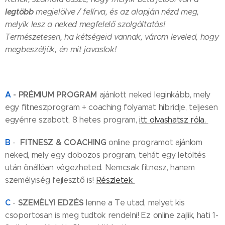
legtöbb
megjelölve / felírva, és az alapján nézd meg,
melyik lesz a neked megfelelő szolgáltatás!
Természetesen, ha kétségeid vannak, várom leveled, hogy
megbeszéljük, én mit javaslok!
A
-
PRÉMIUM PROGRAM
ajánlott neked leginkább, mely
egy fitneszprogram + coaching folyamat hibridje, teljesen
egyénre szabott, 8 hetes program,
itt olvashatsz róla.
B
FITNESZ & COACHING
-
online programot ajánlom
neked, mely egy dobozos program, tehát egy letöltés
után önállóan végezheted. Nemcsak fitnesz, hanem
személyiség fejlesztő is!
Részletek
C
SZEMÉLYI EDZÉS
-
lenne a Te utad, melyet kis
csoportosan is meg tudtok rendelni! Ez online zajlik, hati 1-