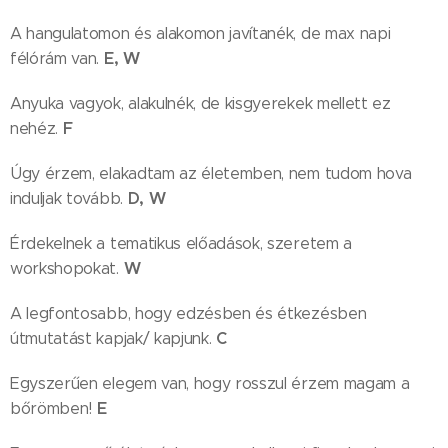
A hangulatomon és alakomon javítanék, de max napi
E, W
félórám van.
Anyuka vagyok, alakulnék, de kisgyerekek mellett ez
F
nehéz.
Úgy érzem, elakadtam az életemben, nem tudom hova
D, W
induljak tovább.
Érdekelnek a tematikus előadások, szeretem a
W
workshopokat.
A legfontosabb, hogy edzésben és étkezésben
C
útmutatást kapjak/ kapjunk.
Egyszerűen elegem van, hogy rosszul érzem magam a
E
bőrömben!