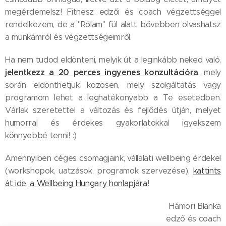
megérdemelsz! Fitnesz edzői és coach végzettséggel
rendelkezem, de a "Rólam" fül alatt bővebben olvashatsz
a munkámról és végzettségeimről.
Ha nem tudod eldönteni, melyik út a leginkább neked való,
jelentkezz a 20 perces ingyenes konzultációra
, mely
során eldönthetjük közösen, mely szolgáltatás vagy
programom lehet a leghatékonyabb a Te esetedben.
Várlak szeretettel a változás és fejlődés útján, melyet
humorral és érdekes gyakorlatokkal igyekszem
könnyebbé tenni! :)
Amennyiben céges csomagjaink, vállalati wellbeing érdekel
(workshopok, uatzások, programok szervezése),
kattints
át ide, a Wellbeing Hungary honlapjára
!
Hámori Blanka
edző és coach