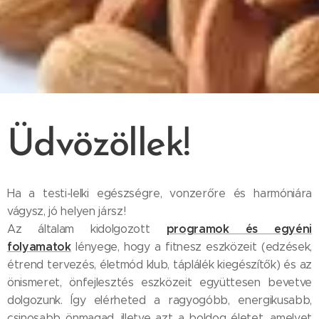
Üdvözöllek!
Ha a testi-lelki egészségre, vonzerőre és harmóniára
vágysz, jó helyen jársz!
programok és egyéni
Az általam kidolgozott
folyamatok
lényege, hogy a fitnesz eszközeit (edzések,
étrend tervezés, életmód klub, táplálék kiegészítők) és az
önismeret, önfejlesztés eszközeit együttesen bevetve
dolgozunk. Így elérheted a ragyogóbb, energikusabb,
csinosabb önmagad, illetve azt a boldog életet, amelyet