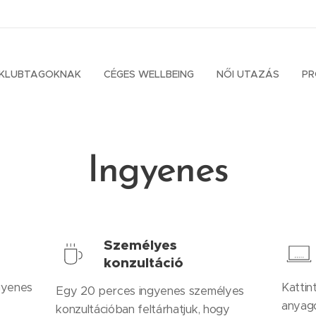
KLUBTAGOKNAK
CÉGES WELLBEING
NŐI UTAZÁS
P
Ingyenes
Személyes
konzultáció
ngyenes
Kattin
Egy 20 perces ingyenes személyes
anyago
konzultációban feltárhatjuk, hogy