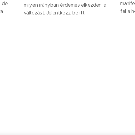
, de
manife
milyen irányban érdemes elkezdeni a
ra
fel a h
változást. Jelentkezz be itt!