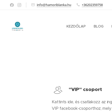
info@hamoriblanka.hu
+36202359758
KEZDŐLAP
BLOG
"VIP" csoport
Kattints ide, és csatlakozz az i
VIP facebook-csoporthoz, mely