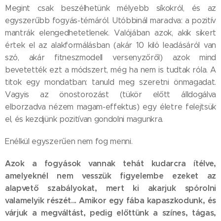
Megint csak beszélhetünk mélyebb síkokról, és az
egyszerűbb fogyás-témáról. Utóbbinál maradva: a pozitív
mantrák elengedhetetlenek. Valójában azok, akik sikert
értek el az alakformálásban (akár 10 kiló leadásáról van
szó, akár fitneszmodell versenyzőről) azok mind
bevetették ezt a módszert, még ha nem is tudtak róla. A
titok egy mondatban: tanuld meg szeretni önmagadat.
Vagyis az önostorozást (tükör előtt álldogálva
elborzadva nézem magam-effektus) egy életre felejtsük
el, és kezdjünk pozitívan gondolni magunkra.
Enélkül egyszerűen nem fog menni.
Azok a fogyások vannak tehát kudarcra ítélve,
amelyeknél nem vesszük figyelembe ezeket az
alapvető szabályokat, mert ki akarjuk spórolni
valamelyik részét... Amikor egy fába kapaszkodunk, és
várjuk a megváltást, pedig előttünk a színes, tágas,