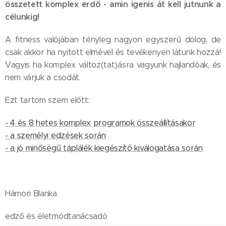
összetett komplex erdő - amin igenis át kell jutnunk a
célunkig!
A fitness valójában tényleg nagyon egyszerű dolog, de
csak akkor ha nyitott elmével és tevékenyen látunk hozzá!
Vagyis ha komplex változ(tat)ásra vagyunk hajlandóak, és
nem várjuk a csodát.
Ezt tartom szem előtt:
- 4 és 8 hetes komplex programok összeállításakor
- a személyi edzések során
- a jó minőségű táplálék kiegészítő kiválogatása során
Hámori Blanka
edző és életmódtanácsadó