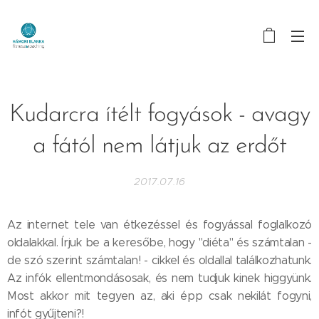
Kudarcra ítélt fogyások - avagy
a fától nem látjuk az erdőt
2017.07.16
Az internet tele van étkezéssel és fogyással foglalkozó
oldalakkal. Írjuk be a keresőbe, hogy "diéta" és számtalan -
de szó szerint számtalan! - cikkel és oldallal találkozhatunk.
Az infók ellentmondásosak, és nem tudjuk kinek higgyünk.
Most akkor mit tegyen az, aki épp csak nekilát fogyni,
infót gyűjteni?!