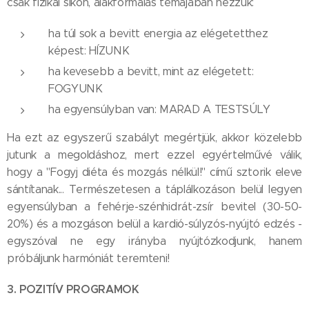
csak fizikai síkon, alakformálás témájában nézzük:
ha túl sok a bevitt energia az elégetetthez
képest: HÍZUNK
ha kevesebb a bevitt, mint az elégetett:
FOGYUNK
ha egyensúlyban van: MARAD A TESTSÚLY
Ha ezt az egyszerű szabályt megértjük, akkor közelebb
jutunk a megoldáshoz, mert ezzel egyértelművé válik,
hogy a "Fogyj diéta és mozgás nélkül!" című sztorik eleve
sántítanak... Természetesen a táplálkozáson belül legyen
egyensúlyban a fehérje-szénhidrát-zsír bevitel (30-50-
20%) és a mozgáson belül a kardió-súlyzós-nyújtó edzés -
egyszóval ne egy irányba nyújtózkodjunk, hanem
próbáljunk harmóniát teremteni!
3. POZITÍV PROGRAMOK