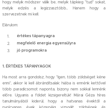
hogy melyik módszer válik be, melyik tápkieg "tud" sokat,
melyik edzés a legizzasztóbb... Hanem hogy a
szervezetnek mi kell.
Elárulom:
értékes tápanyagra
megfelelő energia egyensúlyra
jó programokra
1. ÉRTÉKES TÁPANYAGOK
Ha most arra gondolsz, hogy "Igen, több zöldséget kéne
enni", akkor ki kell ábrándítsalak: hiába is ennénk kettővel
több paradicsomot naponta, bizony nem sokkal lennénk
előre. Ugyanis a földet kizsigereltük! Márai Géza híres
tanulmányából kiderül, hogy a hatvanas évektől a
nyolcvanas évek közepéig vizsgált zöldségek és