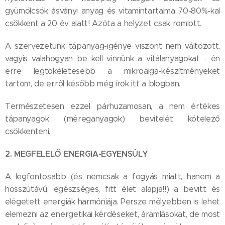
gyümölcsök ásványi anyag és vitamintartalma 70-80%-kal
csökkent a 20 év alatt! Azóta a helyzet csak romlott.
A szervezetünk tápanyag-igénye viszont nem változott,
vagyis valahogyan be kell vinnünk a vitálanyagokat - én
erre legtökéletesebb a mikroalga-készítményeket
tartom, de erről később még írok itt a blogban.
Természetesen ezzel párhuzamosan, a nem értékes
tápanyagok (méreganyagok) bevitelét kötelező
csökkenteni.
2. MEGFELELŐ ENERGIA-EGYENSÚLY
A legfontosabb (és nemcsak a fogyás miatt, hanem a
hosszútávú, egészséges, fitt élet alapja!!) a bevitt és
elégetett energiák harmóniája. Persze mélyebben is lehet
elemezni az energetikai kérdéseket, áramlásokat, de most