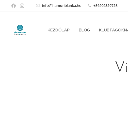
info@hamoriblanka.hu
+36202359758
KEZDŐLAP
BLOG
KLUBTAGOKN
Vi