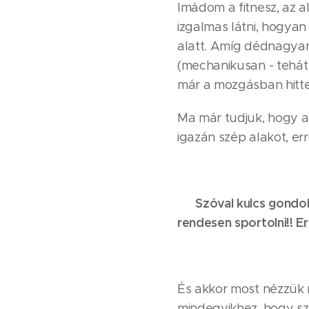
Imádom a fitnesz, az 
izgalmas látni, hogyan 
alatt. Amíg dédnagyan
(mechanikusan - tehát
már a mozgásban hittek
Ma már tudjuk, hogy a
igazán szép alakot, er
✨ Szóval kulcs gondol
rendesen sportolni!! E
És akkor most nézzük 
mindegyikhez, hogy sz