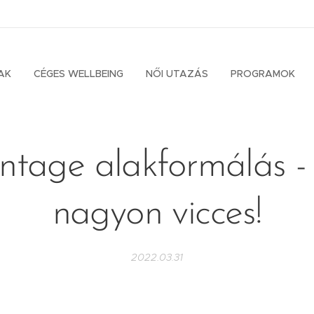
AK
CÉGES WELLBEING
NŐI UTAZÁS
PROGRAMOK
ntage alakformálás -
nagyon vicces!
2022.03.31