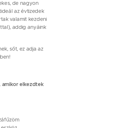
dekes, de nagyon
tideál az évtizedek
tak valamit kezdeni
tal), addig anyáink
.
k, sőt, ez adja az
bben!
, amikor elkezdtek
zzáfűzöm
 eszköz.