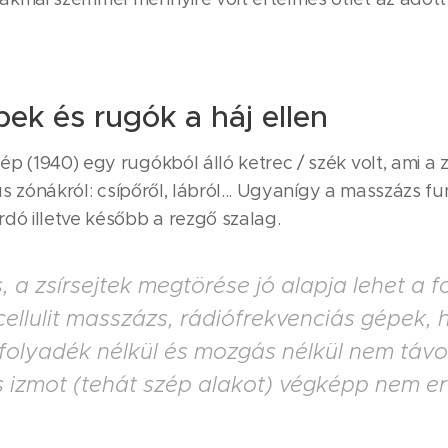
ek és rugók a háj ellen
p (1940) egy rugókból álló ketrec / szék volt, ami a z
kus zónákról: csípőről, lábról... Ugyanígy a masszázs fu
dó illetve később a rezgő szalag.
 a zsírsejtek megtörése jó alapja lehet a 
icellulit masszázs, rádiófrekvenciás gépek, 
folyadék nélkül és mozgás nélkül nem táv
 izmot (tehát szép alakot) végképp nem 