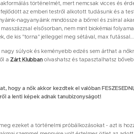
alakformálás történelmét, mert nemcsak vicces és ér
fejlődött az emberi testről alkotott tudásunk és a tes
yáink-nagyanyáink mindössze a bőrrel és zsírral akar
 masszázzsal elsősorban, nem mint biokémiai folyamat
, de kis "torna" jelleggel meg sétával, max futással..
 nagy súlyok és keményebb edzés sem árthat a nőkne
Zárt Klubban
ről a
olvashatsz és tapasztalhatsz bőve
at, hogy a nők akkor kezdtek el valóban FESZESEDNI
rről a lenti képek adnak tanubizonyságot! ✨
meg ezeket a történelmi próbálkozásokat - azt is ho
akmai szemmel mennyire volt értelmes ötlet az adott