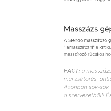
Masszázs gép
A Slendo masszírozó gé
"lemasszírozni" a kriti
masszírozó rücskös hor
FACT:
a masszázs,
mai zsírtörés, ant
Azonban sok-sok 
a szervezetből!!
És