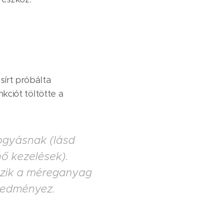
sírt próbálta
nkciót töltötte a
fogyásnak (lásd
hő kezelések).
ozik a méreganyag
eredményez.