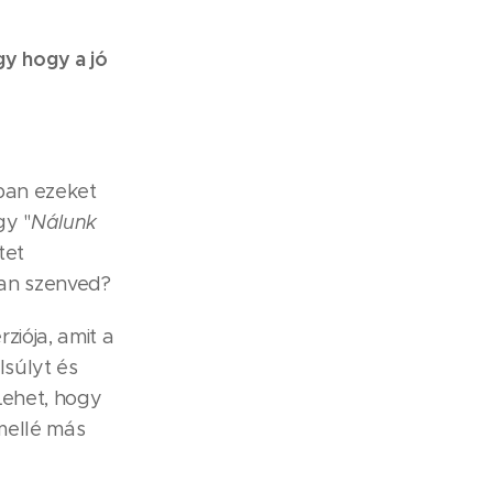
gy hogy a jó
ban ezeket
gy "
Nálunk
tet
óan szenved?
ziója, amit a
lsúlyt és
Lehet, hogy
 mellé más