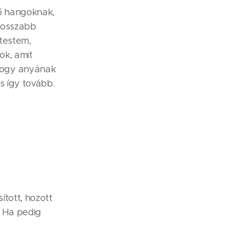
ső hangoknak,
 hosszabb
 testem,
ok, amit
hogy anyának
s így tovább.
ított, hozott
) Ha pedig