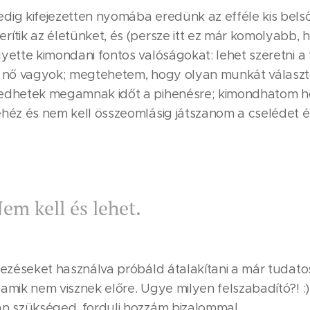
dig kifejezetten nyomába eredünk az efféle kis bel
rítik az életünket, és (persze itt ez már komolyabb,
yette kimondani fontos valóságokat: lehet szeretni a
y nő vagyok; megtehetem, hogy olyan munkát választ
gedhetek megamnak időt a pihenésre; kimondhatom 
ehéz és nem kell összeomlásig játszanom a cselédet é
em kell és lehet.
jezéseket használva próbáld átalakítani a már tudatos
amik nem visznek előre. Ugye milyen felszabadító?! :
an szükséged, fordulj hozzám bizalommal.