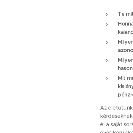
Te mi
Honna
kalan
Milye
azono
Milye
hason
Mit me
kislán
pénzrő
Az életutunk
kérdéseknek.
él a saját so
éves korunkb