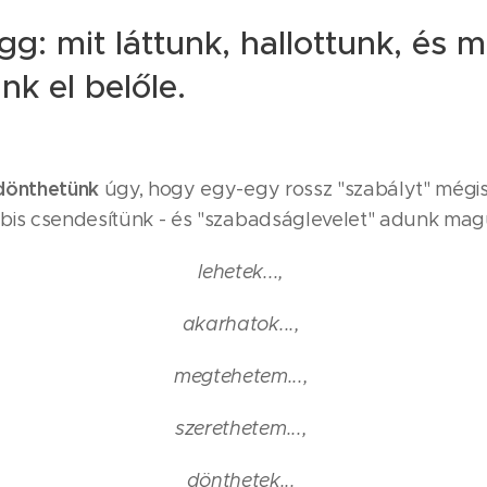
gg: mit láttunk, hallottunk, és m
nk el belőle.
dönthetünk
úgy, hogy egy-egy rossz "szabályt" mégis 
bis csendesítünk - és "szabadságlevelet" adunk ma
lehetek...,
akarhatok...,
megtehetem...,
szerethetem...,
dönthetek...