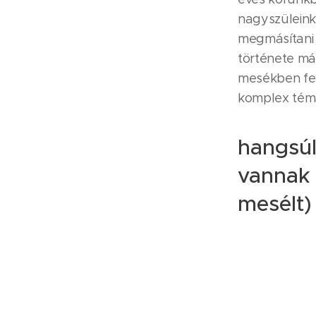
nagyszüleink
megmásítani a
története má
mesékben fell
komplex téma
hangsúl
vannak 
mesélt)