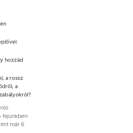
yen
eplővel
gy hozzád
l, a rossz
ődről, a
 szabályokról?
onló
a fejünkben
rint már 6
,