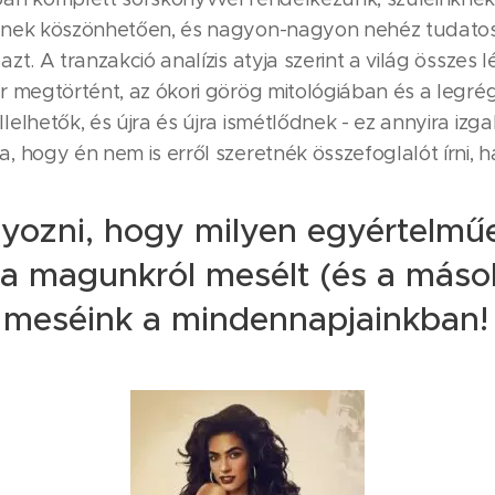
nek köszönhetően, és nagyon-nagyon nehéz tudatosí
zt. A tranzakció analízis atyja szerint a világ összes l
r megtörtént, az ókori görög mitológiában és a legré
elhetők, és újra és újra ismétlődnek - ez annyira izg
, hogy én nem is erről szeretnék összefoglalót írni,
yozni, hogy milyen egyértelműe
a magunkról mesélt (és a mások
 meséink a mindennapjainkban!