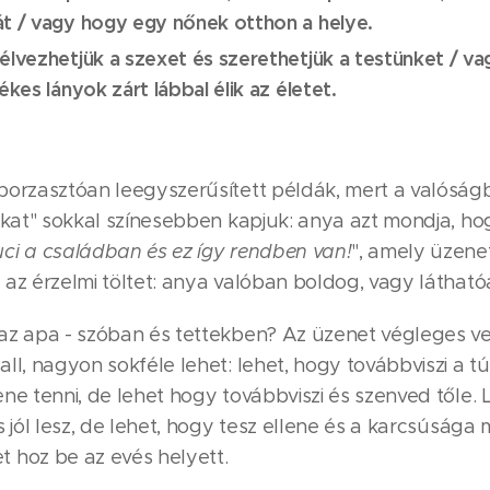
t / vagy hogy egy nőnek otthon a helye.
élvezhetjük a szexet és szerethetjük a testünket / va
ékes lányok zárt lábbal élik az életet.
borzasztóan leegyszerűsített példák, mert a valóság
ókat" sokkal színesebben kapjuk: anya azt mondja, ho
ci a családban és ez így rendben van!
", amely üzene
 az érzelmi töltet: anya valóban boldog, vagy láthat
az apa - szóban és tettekben? Az üzenet végleges ver
ll, nagyon sokféle lehet: lehet, hogy továbbviszi a tú
ne tenni, de lehet hogy továbbviszi és szenved tőle. 
s jól lesz, de lehet, hogy tesz ellene és a karcsúsága
 hoz be az evés helyett.