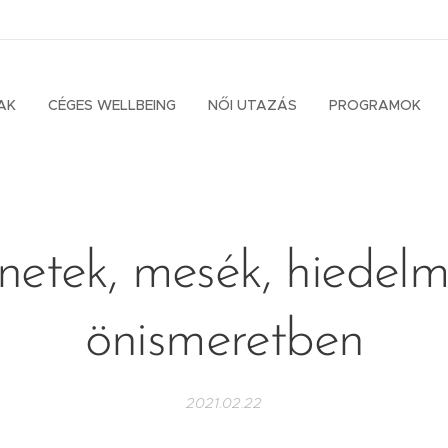
AK
CÉGES WELLBEING
NŐI UTAZÁS
PROGRAMOK
netek, mesék, hiedel
önismeretben
2021.02.22