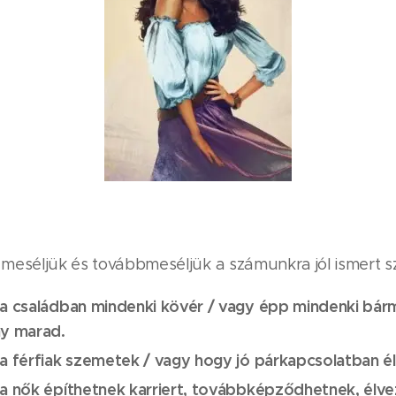
meséljük és továbbmeséljük a számunkra jól ismert sz
a családban mindenki kövér / vagy épp mindenki bárm
y marad.
a férfiak szemetek / vagy hogy jó párkapcsolatban él
a nők építhetnek karriert, továbbképződhetnek, élve