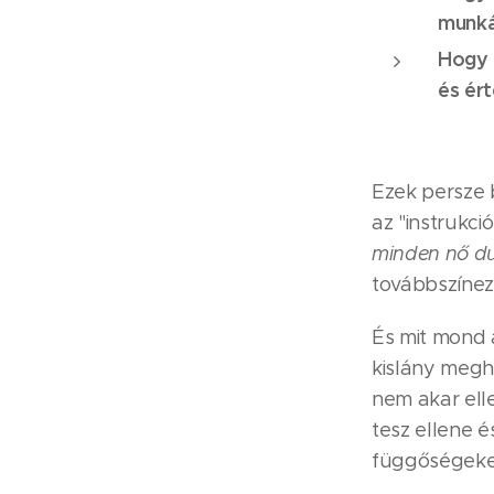
munká
Hogy 
és ért
Ezek persze 
az "instrukci
minden nő du
továbbszínez
És mit mond 
kislány megha
nem akar elle
tesz ellene é
függőségeket