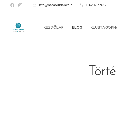
info@hamoriblanka.hu
+36202359758
KEZDŐLAP
BLOG
KLUBTAGOKN
Törté