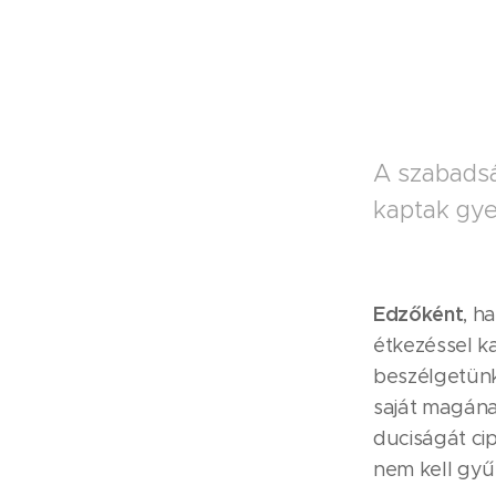
A szabadsá
kaptak gye
Edzőként
, h
étkezéssel k
beszélgetünk
saját magána
duciságát ci
nem kell gyű