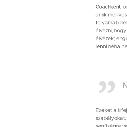
Coachként
pe
amik megkese
folyamat) hel
élvezni, hog
élvezek; en
lenni néha n
N
Ezeket a kife
szabályokat, 
segítségre v