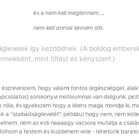
és a
nem kell megtennem...,
nem kell annak lennem stb.
glevelek így kezdődnek. (A boldog emberek
rmekként, mint tiltást és kényszert.)
a észreveszem, hogy valami fontos (egészséggel, alak
apcsolatos) sorskönyvi motívummal van dolgunk, picit
 róla, és igyekszem hogy a kliens maga mondja ki, m
k a "szabadságlevelét": például hogy nem, nem köt
pelnem; nem az esti naaaagy vacsora mutatja a család
lölnöm a testem és küzdenem vele - lehetünk baráto