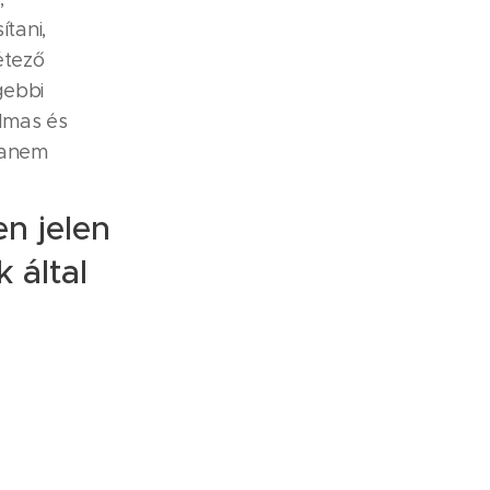
tani,
étező
gebbi
almas és
 hanem
n jelen
 által