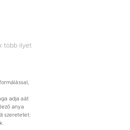
 több ilyet
formálással,
aga adja aát
elező anya
i szeretetet;
k.