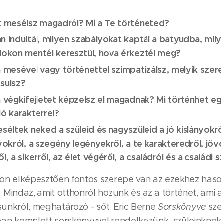
t mesélsz magadról? Mi a Te történeted?
n indultál, milyen szabályokat kaptál a batyudba, mil
dokon mentél keresztül, hova érkeztél meg?
n mesével vagy történettel szimpatizálsz, melyik szer
sulsz?
n végkifejletet képzelsz el magadnak? Mi történhet e
ló karakterrel?
séltek neked a szüleid és nagyszüleid a jó kislányokró
yokról, a szegény legényekről, a te karakteredről, jöv
l, a sikerről, az élet végéről, a családról és a családi
on elképesztően fontos szerepe van az ezekhez has
 Mindaz, amit otthonról hozunk és az a történet, ami 
rsunkról, meghatározó - sőt, Eric Berne
Sorskönyve
sze
an komplett sorskönyvvel rendelkezünk, szüleinknek