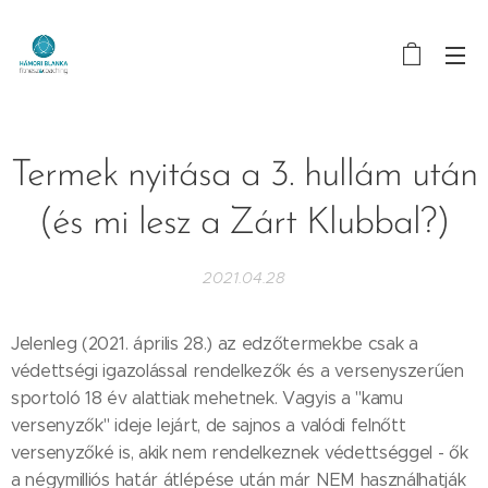
Termek nyitása a 3. hullám után
(és mi lesz a Zárt Klubbal?)
2021.04.28
Jelenleg (2021. április 28.) az edzőtermekbe csak a
védettségi igazolással rendelkezők és a versenyszerűen
sportoló 18 év alattiak mehetnek. Vagyis a "kamu
versenyzők" ideje lejárt, de sajnos a valódi felnőtt
versenyzőké is, akik nem rendelkeznek védettséggel - ők
a négymilliós határ átlépése után már NEM használhatják