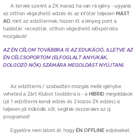
✨ A tervek szerint a ZK marad, ha van rá igény - ugyanis
MÁST
az otthon végezhető edzés és az infótár teljesen
AD
, mint az edzőtermek, hiszen itt a lényeg pont a
tudástár, recepttár, otthon végezhető időspórolós
mozgások!
AZ ÉN CÉLOM TOVÁBBRA IS AZ EDUKÁCIÓ, ILLETVE AZ
ÉN CÉLCSOPORTOM (ELFOGLALT ANYUKÁK,
DOLGOZÓ NŐK) SZÁMÁRA MEGOLDÁST NYÚJTANI.
✨ Az edzőtermi / szabadtéri mozgás mellé igénybe
HIBRID
veheted a Zárt Klubot továbbra is - a
megoldások
(pl. 1 edzőtermi kondi edzés és 2 közös ZK edzés) is
teljesen jól működik, sőt, segítek összerakni az új
programod!
ÉN OFFLINE
✨ Egyelőre nem látom át, hogy
edzéseket