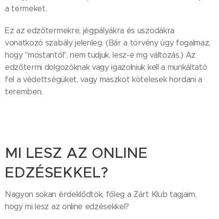
a termeket.
Ez az edzőtermekre, jégpályákra és uszodákra
vonatkozó szabály jelenleg. (Bár a törvény úgy fogalmaz,
hogy "mostantól", nem tudjuk, lesz-e mg változás.) Az
edzőtermi dolgozóknak vagy igazolniuk kell a munkáltató
fel a védettségüket, vagy maszkot kötelesek hordani a
teremben.
MI LESZ AZ ONLINE
EDZÉSEKKEL?
Nagyon sokan érdeklődtök, főleg a Zárt Klub tagjaim,
hogy mi lesz az online edzésekkel?