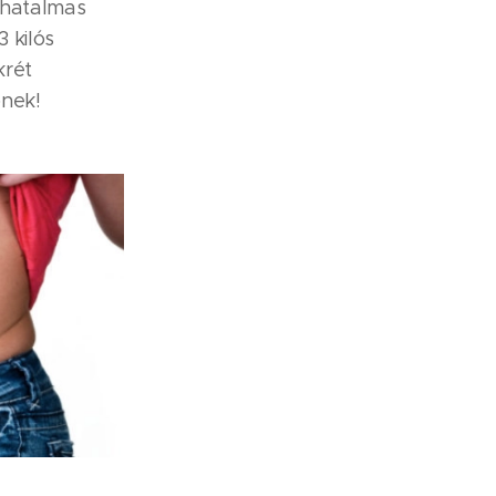
 hatalmas
 kilós
krét
őnek!