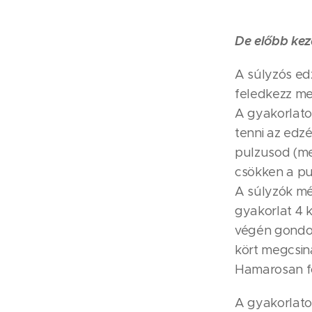
De előbb kez
A súlyzós ed
feledkezz me
A gyakorlato
tenni az edz
pulzusod (me
csökken a pu
A súlyzók mé
gyakorlat 4 k
végén gondol
kört megcsiná
Hamarosan fo
A gyakorlatok