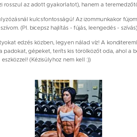
i rosszul az adott gyakorlatot), hanem a teremedzőtő
úlyzózásnál kulcsfontosságú! Az izommunkakor fújom 
zívom. (Pl. bicepsz hajlítás - fújás, leengedés - szívás
rtyokat edzés közben, legyen nálad víz! A konditeremb
a padokat, gépeket, teríts kis törölközőt oda, ahol a 
 eszközzel! (Kézisúlyhoz nem kell :))