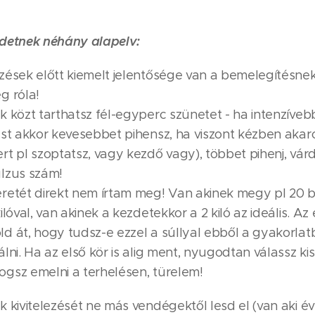
detnek néhány alapelv:
zések előtt kiemelt jelentősége van a bemelegítésnek
g róla!
k közt tarthatsz fél-egyperc szünetet - ha intenzíve
ést akkor kevesebbet pihensz, ha viszont kézben akaro
rt pl szoptatsz, vagy kezdő vagy), többet pihenj, vár
lzus szám!
retét direkt nem írtam meg! Van akinek megy pl 20 b
ilóval, van akinek a kezdetekkor a 2 kiló az ideális. Az
d át, hogy tudsz-e ezzel a súllyal ebből a gyakorlat
lni. Ha az első kör is alig ment, nyugodtan válassz ki
gsz emelni a terhelésen, türelem!
 kivitelezését ne más vendégektől lesd el (van aki é