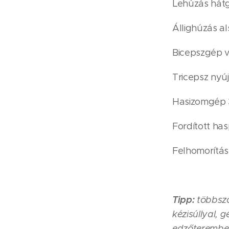
Lehúzás hátg
Állighúzás al
Bicepszgép v
Tricepsz nyúj
Hasizomgép 
Fordított has
Felhomorítás
Tipp:
többszá
kézisúllyal, 
edzőterembe j