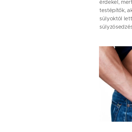
érdekel, mer
testépítők, a
súlyoktól le
súlyzósedzés