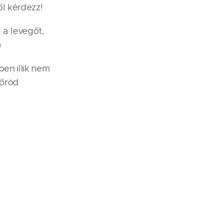
l kérdezz!
a levegőt,
)
en illik nem
bőröd