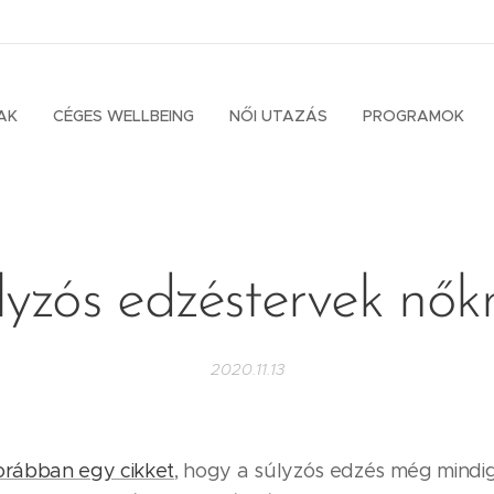
AK
CÉGES WELLBEING
NŐI UTAZÁS
PROGRAMOK
lyzós edzéstervek nők
2020.11.13
korábban egy cikket
, hogy a súlyzós edzés még mindi