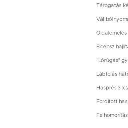
Tárogatás kéz
Vállbólnyomás
Oldalemelés k
Bicepsz hajlít
"Lórúgás" gya
Lábtolás hátr
Hasprés 3 x 
Fordított has
Felhomorítás