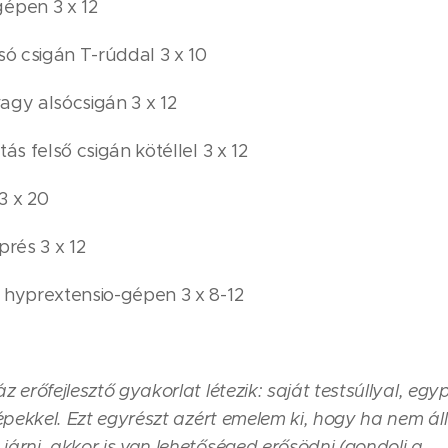
épen 3 x 12
só csigán T-rúddal 3 x 10
agy alsócsigán 3 x 12
tás felső csigán kötéllel 3 x 12
3 x 20
prés 3 x 12
 hyprextensio-gépen 3 x 8-12
z erőfejlesztő gyakorlat létezik: saját testsúllyal, egy
gépekkel. Ezt egyrészt azért emelem ki, hogy ha nem 
árni, akkor is van lehetőséged erősödni (gondolj a