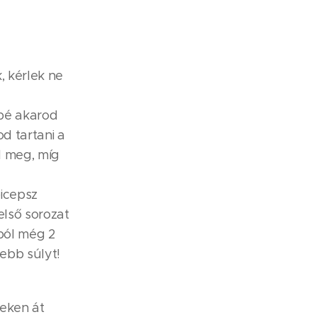
, kérlek ne
bbé akarod
d tartani a
d meg, míg
icepsz
 első sorozat
ból még 2
sebb súlyt!
veken át