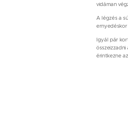
vidáman végz
A légzés a s
ernyedéskor s
Igyál pár ko
összeizzadni 
érintkezne az