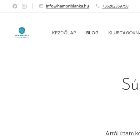
info@hamoriblanka.hu
+36202359758
KEZDŐLAP
BLOG
KLUBTAGOKN
Sú
Arról írtam 