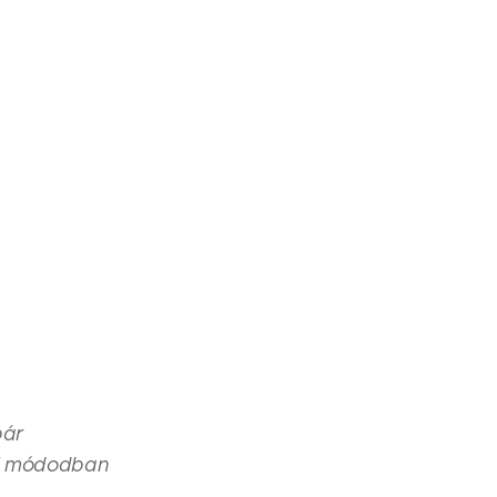
pár
áll módodban