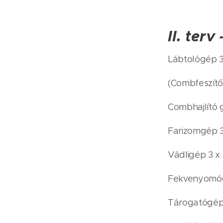
II. terv
Lábtológép 3
(Combfeszítő
Combhajlító 
Farizomgép 3 
Vádligép 3 x 
Fekvenyomóg
Tárogatógép 