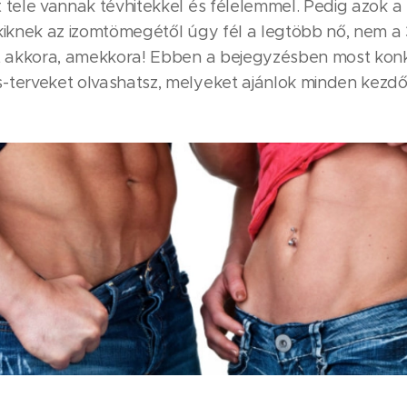
t tele vannak tévhitekkel és félelemmel. Pedig azok a
kiknek az izomtömegétől úgy fél a legtöbb nő, nem a 3
tt akkora, amekkora! Ebben a bejegyzésben most kon
-terveket olvashatsz, melyeket ajánlok minden kezd