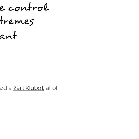
szd a
Zárt Klubot,
ahol