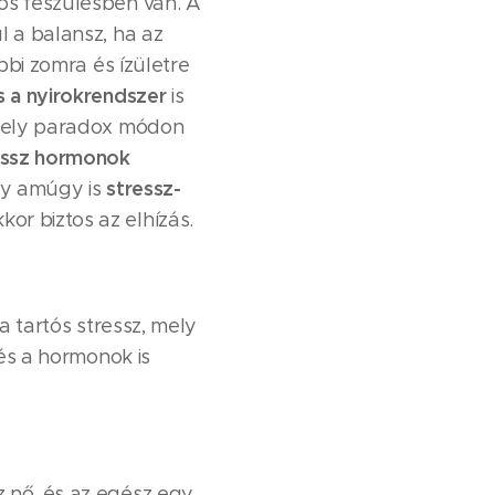
tos feszülésben van. A
ul a balansz, ha az
bbi zomra és ízületre
s a nyirokrendszer
is
 mely paradox módon
essz hormonok
stressz-
ogy amúgy is
or biztos az elhízás.
a tartós stressz, mely
 és a hormonok is
z nő, és az egész egy