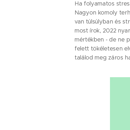
Ha folyamatos stres
Nagyon komoly terhe
van túlsúlyban és st
most írok, 2022 nyar
mértékben - de ne po
felett tökéletesen e
találod meg záros ha