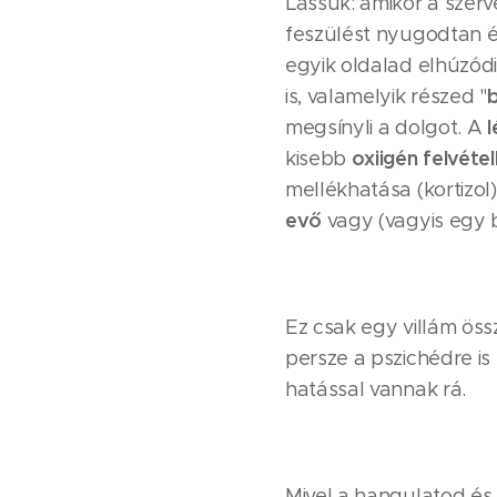
Lássuk: amikor a szerv
feszülést nyugodtan ér
egyik oldalad elhúzódik
b
is, valamelyik részed "
l
megsínyli a dolgot. A
oxiigén felvéte
kisebb
mellékhatása (kortizol
evő
vagy (vagyis egy b
Ez csak egy villám össz
persze a pszichédre is 
hatással vannak rá.
Mivel a hangulatod és 