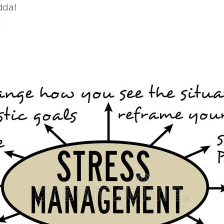
ddal
!