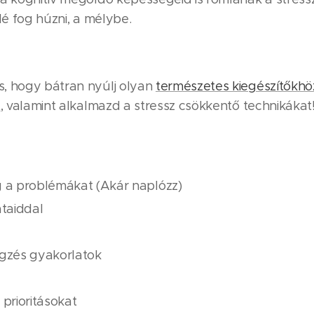
elé fog húzni, a mélybe.
, hogy bátran nyúlj olyan
természetes kiegészítőkhöz
t
, valamint alkalmazd a stressz csökkentő technikákat
a problémákat (Akár naplózz)
átaiddal
légzés gyakorlatok
prioritásokat