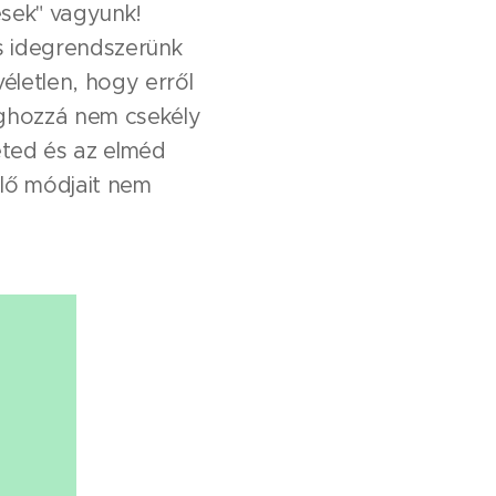
esek" vagyunk!
s idegrendszerünk
életlen, hogy erről
méghozzá nem csekély
zeted és az elméd
elő módjait nem