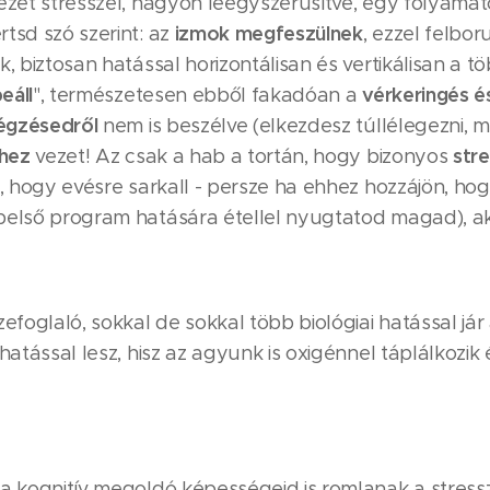
ezet stresszel, nagyon leegyszerűsítve, egy folyama
izmok megfeszülnek
tsd szó szerint: az
, ezzel felbor
, biztosan hatással horizontálisan és vertikálisan a tö
eáll
vérkeringés é
", természetesen ebből fakadóan a
égzésedről
nem is beszélve (elkezdesz túllélegezni,
lhez
str
vezet! Az csak a hab a tortán, hogy bizonyos
), hogy evésre sarkall - persze ha ehhez hozzájön, h
első program hatására étellel nyugtatod magad), akk
efoglaló, sokkal de sokkal több biológiai hatással jár 
hatással lesz, hisz az agyunk is oxigénnel táplálkozik
a kognitív megoldó képességeid is romlanak a stress