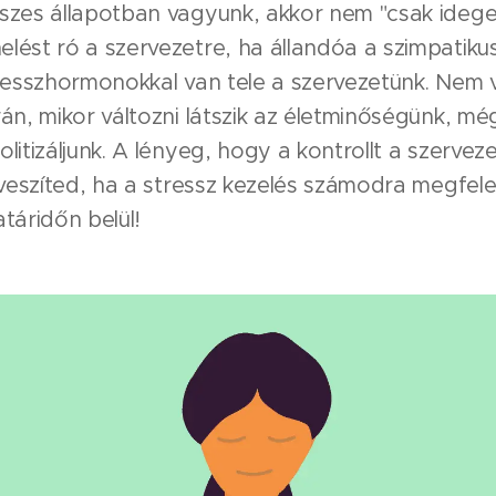
szes állapotban vagyunk, akkor nem "csak ideg
lést ró a szervezetre, ha állandóa a szimpatiku
resszhormonokkal van tele a szervezetünk. Nem v
án, mikor változni látszik az életminőségünk, 
litizáljunk. A lényeg, hogy a kontrollt a szerve
lveszíted, ha a stressz kezelés számodra megfel
táridőn belül!