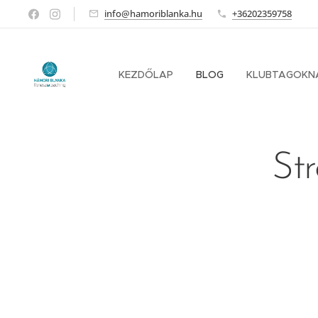
info@hamoriblanka.hu
+36202359758
KEZDŐLAP
BLOG
KLUBTAGOKN
Str