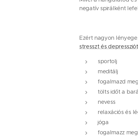
negatív spirálként lef
Ezért nagyon lényeges
stresszt és depresszió
sportolj
meditálj
fogalmazd meg 
tölts időt a bar
nevess
relaxációs és 
jóga
fogalmazz meg 