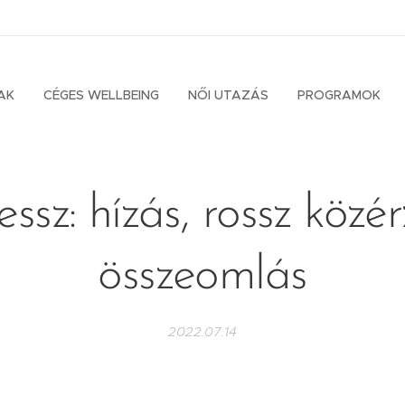
AK
CÉGES WELLBEING
NŐI UTAZÁS
PROGRAMOK
essz: hízás, rossz közér
összeomlás
2022.07.14