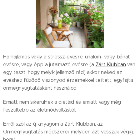
Ha hajlamos vagy a stressz-evésre, unalom- vagy bánat
evésre, vagy épp a jutalmazó evésre (a
Zárt Klubban
van
egy teszt, hogy melyik jellemző rád) akkor neked az
evéshez fűződő viszonyod érzelmekkel telített, egyfajta
önmegnyugtatásként használod.
Emiatt nem sikerülnek a diétáid és emiatt vagy még
feszültebb az életmódváltástól.
Erről szól az új anyagom a Zárt Klubban, az
Önmegnyugtatás módszerei, melyben azt vesszük végig,
hogy