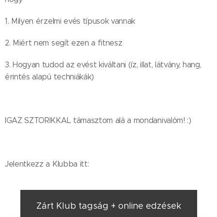
1. Milyen érzelmi evés típusok vannak
2. Miért nem segít ezen a fitnesz
3. Hogyan tudod az evést kiváltani (íz, illat, látvány, hang,
érintés alapú techniákák)
IGAZ SZTORIKKAL támasztom alá a mondanivalóm! :)
Jelentkezz a Klubba itt:
Zárt Klub tagság + online edzések