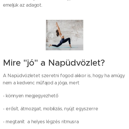
emeljük az adagot.
Mire "jó" a Napüdvözlet?
A Napüdvözletet szeretni fogod akkor is, hogy ha amúgy
nem a kedvenc műfajod a jóga, mert
- könnyen megjegyezhető
- erősít, átmozgat, mobilizás, nyújt egyszerre
- megtanít a helyes légzés ritmusra