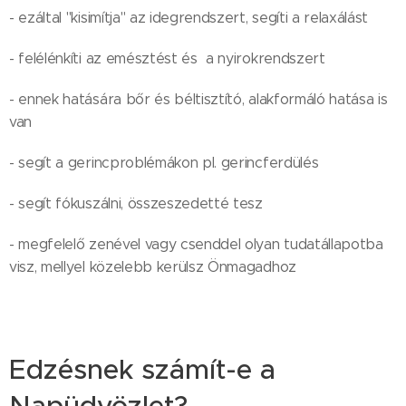
- ezáltal "kisimítja" az idegrendszert, segíti a relaxálást
- felélénkíti az emésztést és a nyirokrendszert
- ennek hatására bőr és béltisztító, alakformáló hatása is
van
- segít a gerincproblémákon pl. gerincferdülés
- segít fókuszálni, összeszedetté tesz
- megfelelő zenével vagy csenddel olyan tudatállapotba
visz, mellyel közelebb kerülsz Önmagadhoz
Edzésnek számít-e a
Napüdvözlet?