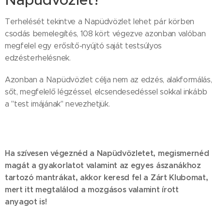
Terhelését tekintve a Napüdvözlet lehet pár körben
csodás bemelegítés, 108 kört végezve azonban valóban
megfelel egy erősítő-nyújtó saját testsúlyos
edzésterhelésnek.
Azonban a Napüdvözlet célja nem az edzés, alakformálás,
sőt, megfelelő légzéssel, elcsendesedéssel sokkal inkább
a "test imájának" nevezhetjük.
Ha szívesen végeznéd a Napüdvözletet, megismernéd
magát a gyakorlatot valamint az egyes ászanákhoz
tartozó mantrákat, akkor keresd fel a Zárt Klubomat,
mert itt megtalálod a mozgásos valamint írott
anyagot is!