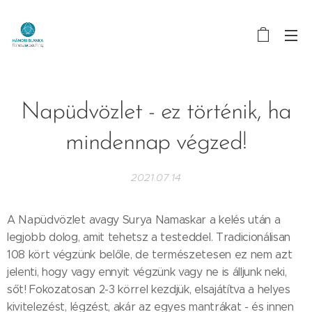
Napüdvözlet - ez történik, ha
mindennap végzed!
2021.07.14
A Napüdvözlet avagy Surya Namaskar a kelés után a
legjobb dolog, amit tehetsz a testeddel. Tradicionálisan
108 kört végzünk belőle, de természetesen ez nem azt
jelenti, hogy vagy ennyit végzünk vagy ne is álljunk neki,
sőt! Fokozatosan 2-3 körrel kezdjük, elsajátítva a helyes
kivitelezést, légzést, akár az egyes mantrákat - és innen