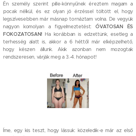
Én személy szerint pille-könnyűnek éreztem magam a
pocak nélkül, és ez olyan jó érzéssel töltött el, hogy
legszívesebben már másnap tornáztam volna. De vegyük
ÓVATOSAN ÉS
nagyon komolyan a figyelmeztetést:
FOKOZATOSAN!
Ha korábban is edzettünk, esetleg a
terhesség alatt is, akkor a 6 héttől már elképzelhető,
hogy készen állunk. Akik azonban nem mozogtak
rendszeresen, várják meg a 3.-4. hónapot!
Íme, egy kis teszt, hogy lássuk: közeledik-e már az első