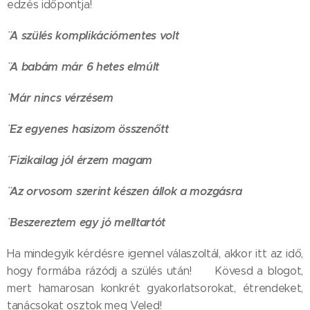
edzés időpontja! 🙂
¨ A szülés komplikációmentes volt
¨ A babám már 6 hetes elmúlt
¨ Már nincs vérzésem
¨ Ez egyenes hasizom összenőtt
¨ Fizikailag jól érzem magam
¨ Az orvosom szerint készen állok a mozgásra
¨ Beszereztem egy jó melltartót
Ha mindegyik kérdésre igennel válaszoltál, akkor itt az idő,
hogy formába rázódj a szülés után! 🙂 Kövesd a blogot,
mert hamarosan konkrét gyakorlatsorokat, étrendeket,
tanácsokat osztok meg Veled!