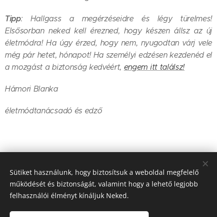
Tipp
: Hallgass a megérzéseidre és légy türelmes!
Elsősorban neked kell érezned, hogy készen állsz az új
életmódra! Ha úgy érzed, hogy nem, nyugodtan várj vele
még pár hetet, hónapot! Ha személyi edzésen kezdenéd el
a mozgást a biztonság kedvéért,
engem itt találsz!
Hámori Blanka
életmódtanácsadó és edző
Share
Sütiket használunk, hogy biztosítsuk a weboldal megfelelő
működését és biztonságát, valamint hogy a lehető legjobb
felhasználói élményt kínáljuk Neked.