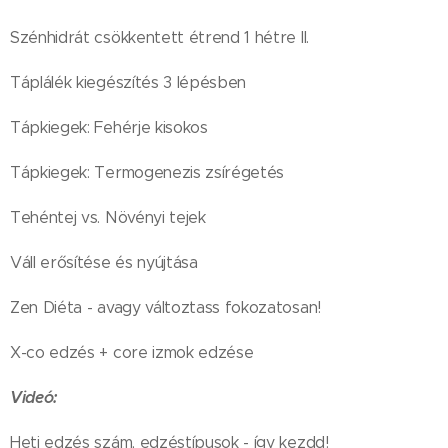
Szénhidrát csökkentett étrend 1 hétre II.
Táplálék kiegészítés 3 lépésben
Tápkiegek: Fehérje kisokos
Tápkiegek: Termogenezis zsírégetés
Tehéntej vs. Növényi tejek
Váll erősítése és nyújtása
Zen Diéta - avagy változtass fokozatosan!
X-co edzés + core izmok edzése
Videó:
Heti edzés szám, edzéstípusok - így kezdd!