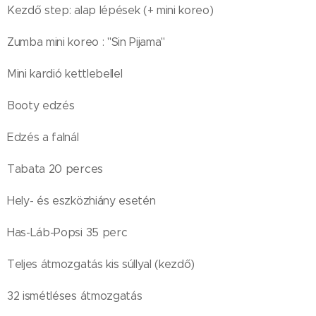
Kezdő step: alap lépések (+ mini koreo)
Zumba mini koreo : "Sin Pijama"
Mini kardió kettlebellel
Booty edzés
Edzés a falnál
Tabata 20 perces
Hely- és eszközhiány esetén
Has-Láb-Popsi 35 perc
Teljes átmozgatás kis súllyal (kezdő)
32 ismétléses átmozgatás