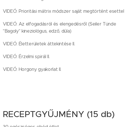
VIDEÓ: Prioritási mátrix módszer saját megtörtént esettel
VIDEÓ: Az elfogadásról és elengedésről (Seiler Tünde
"Bagoly" kineziológus, edző, dúla)
VIDEÓ: Életterületek áttekintése II.
VIDEÓ: Érzelmi spirál II.
VIDEÓ: Horgony gyakorlat II.
RECEPTGYŰJMÉNY (15 db)
30 egészséges ebéd ötlet