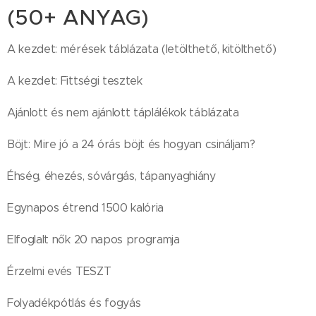
(50+ ANYAG)
A kezdet: mérések táblázata (letölthető, kitölthető)
A kezdet: Fittségi tesztek
Ajánlott és nem ajánlott táplálékok táblázata
Böjt: Mire jó a 24 órás böjt és hogyan csináljam?
Éhség, éhezés, sóvárgás, tápanyaghiány
Egynapos étrend 1500 kalória
Elfoglalt nők 20 napos programja
Érzelmi evés TESZT
Folyadékpótlás és fogyás