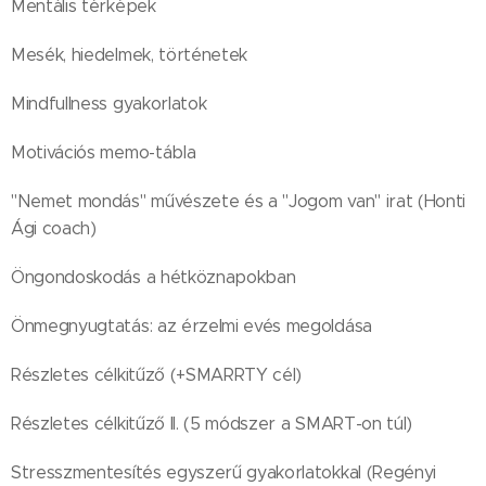
Mentális térképek
Mesék, hiedelmek, történetek
Mindfullness gyakorlatok
Motivációs memo-tábla
"Nemet mondás" művészete és a "Jogom van" irat (Honti
Ági coach)
Öngondoskodás a hétköznapokban
Önmegnyugtatás: az érzelmi evés megoldása
Részletes célkitűző (+SMARRTY cél)
Részletes célkitűző II. (5 módszer a SMART-on túl)
Stresszmentesítés egyszerű gyakorlatokkal (Regényi