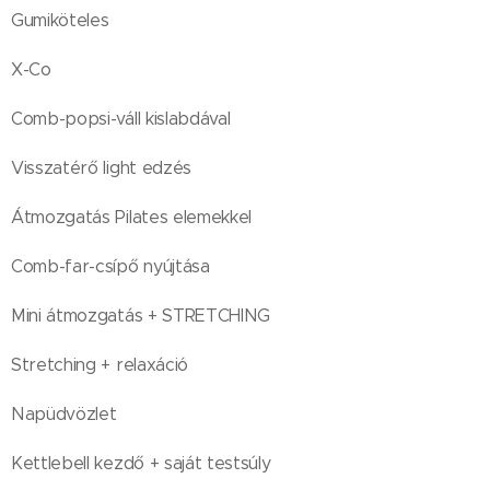
Gumiköteles
X-Co
Comb-popsi-váll kislabdával
Visszatérő light edzés
Átmozgatás Pilates elemekkel
Comb-far-csípő nyújtása
Mini átmozgatás + STRETCHING
Stretching + relaxáció
Napüdvözlet
Kettlebell kezdő + saját testsúly