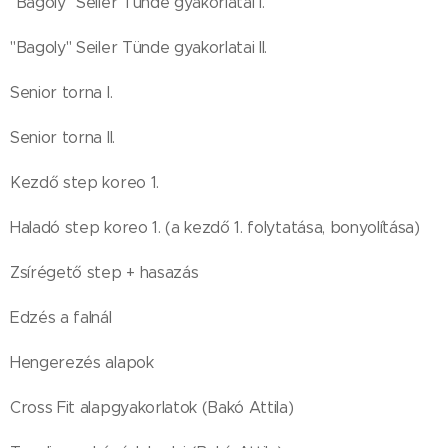
"Bagoly" Seiler Tünde gyakorlatai I.
"Bagoly" Seiler Tünde gyakorlatai II.
Senior torna I.
Senior torna II.
Kezdő step koreo 1.
Haladó step koreo 1. (a kezdő 1. folytatása, bonyolítása)
Zsírégető step + hasazás
Edzés a falnál
Hengerezés alapok
Cross Fit alapgyakorlatok (Bakó Attila)