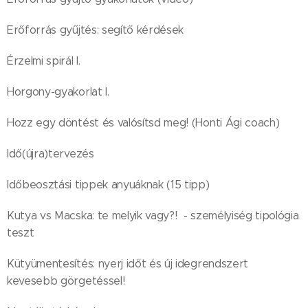
Erőforrás gyűjtés: segítő kérdések
Érzelmi spirál I.
Horgony-gyakorlat I.
Hozz egy döntést és valósítsd meg! (Honti Ági coach)
Idő(újra)tervezés
Időbeosztási tippek anyuáknak (15 tipp)
Kutya vs Macska: te melyik vagy?! - személyiség tipológia
teszt
Kütyümentesítés: nyerj időt és új idegrendszert
kevesebb görgetéssel!