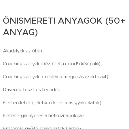
ÖNISMERETI ANYAGOK (50+
ANYAG)
Akadályok az úton
Coaching kártyák: idézd fel a célod! (kék pakli)
Coaching kártyák: probléma-megoldás (zöld pakli)
Driverek: teszt és teendők
Életterületek ("életkerék" és más gyakorlatok)
Életenergia nyerés a hétköznapokban
Erőforrás gyűjtő gyakorlatok (videó)