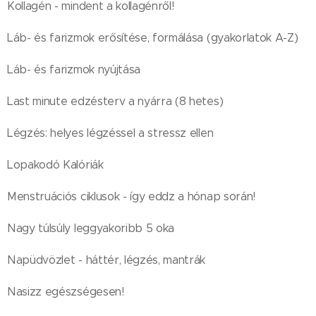
Kollagén - mindent a kollagénről!
Láb- és farizmok erősítése, formálása (gyakorlatok A-Z)
Láb- és farizmok nyújtása
Last minute edzésterv a nyárra (8 hetes)
Légzés: helyes légzéssel a stressz ellen
Lopakodó Kalóriák
Menstruációs ciklusok - így eddz a hónap során!
Nagy túlsúly leggyakoribb 5 oka
Napüdvözlet - háttér, légzés, mantrák
Nasizz egészségesen!