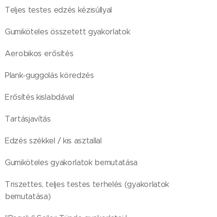
Teljes testes edzés kézisúllyal
Gumiköteles összetett gyakorlatok
Aerobikos erősítés
Plank-guggolás köredzés
Erősítés kislabdával
Tartásjavítás
Edzés székkel / kis asztallal
Gumiköteles gyakorlatok bemutatása
Triszettes, teljes testes terhelés (gyakorlatok
bemutatása)