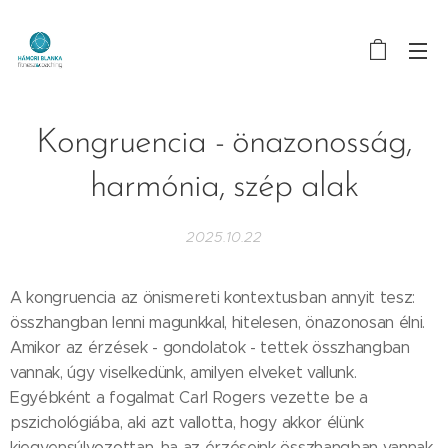
Kongruencia - önazonosság,
harmónia, szép alak
2025.10.22
A kongruencia az önismereti kontextusban annyit tesz:
összhangban lenni magunkkal, hitelesen, önazonosan élni.
Amikor az érzések - gondolatok - tettek összhangban
vannak, úgy viselkedünk, amilyen elveket vallunk.
Egyébként a fogalmat Carl Rogers vezette be a
pszichológiába, aki azt vallotta, hogy akkor élünk
kiegyensúlyozottan, ha az érzéseink összhangban vannak