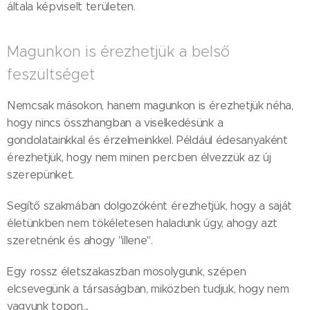
általa képviselt területen.
Magunkon is érezhetjük a belső
feszültséget
Nemcsak másokon, hanem magunkon is érezhetjük néha,
hogy nincs összhangban a viselkedésünk a
gondolatainkkal és érzelmeinkkel. Például édesanyaként
érezhetjük, hogy nem minen percben élvezzük az új
szerepünket.
Segítő szakmában dolgozóként érezhetjük, hogy a saját
életünkben nem tökéletesen haladunk úgy, ahogy azt
szeretnénk és ahogy "illene".
Egy rossz életszakaszban mosolygunk, szépen
elcsevegünk a társaságban, miközben tudjuk, hogy nem
vagyunk topon...