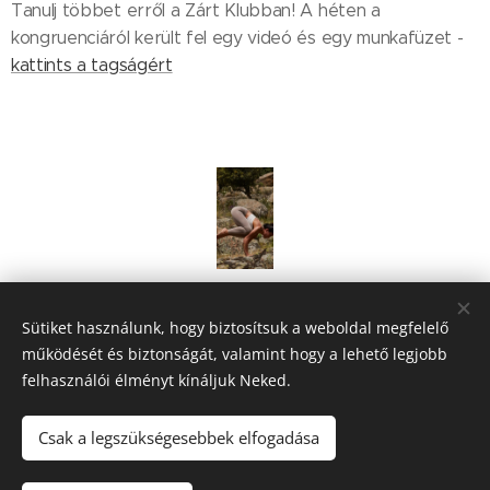
Tanulj többet erről a Zárt Klubban! A héten a
kongruenciáról került fel egy videó és egy munkafüzet -
kattints a tagságért
Share
Sütiket használunk, hogy biztosítsuk a weboldal megfelelő
működését és biztonságát, valamint hogy a lehető legjobb
felhasználói élményt kínáljuk Neked.
Csak a legszükségesebbek elfogadása
Hámori Blanka EV, 1101 Csákó köz 14. Bp, +36-20-235-9758
TikTok
Instagram
Facebook
Youtube