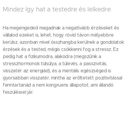
Mindez így hat a testedre és lelkedre
Ha megengeded magadnak a negatívabb érzéseket és
vállalod ezeket is, lehet, hogy rövid távon mélyebbre
kerülsz, azonban mivel összhangba kerülnek a gondolatok
érzések és a tested, mégis csökkenni fog a stressz. Ez
pedig hat a fizikumodra, alakodra (megszűnik a
stresszhormonok túlsúlya, a túlevés, a passzivitás,
visszatér az energiád), és a mentális egészséged is
gyorsabban visszatér, mintha az erőltetett pozitivitással
fenntartanád a nem kongruens állapotot, ami állandó
feszüléssel jár.