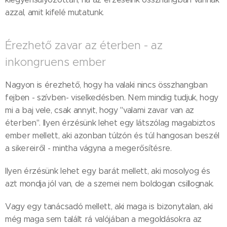
azzal, amit kifelé mutatunk.
Érezhető zavar az éterben - az
inkongruens ember
Nagyon is érezhető, hogy ha valaki nincs összhangban
fejben - szívben- viselkedésben. Nem mindig tudjuk, hogy
mi a baj vele, csak annyit, hogy "valami zavar van az
éterben". Ilyen érzésünk lehet egy látszólag magabiztos
ember mellett, aki azonban túlzón és túl hangosan beszél
a sikereiről - mintha vágyna a megerősítésre.
Ilyen érzésünk lehet egy barát mellett, aki mosolyog és
azt mondja jól van, de a szemei nem boldogan csillognak.
Vagy egy tanácsadó mellett, aki maga is bizonytalan, aki
még maga sem talált rá valójában a megoldásokra az