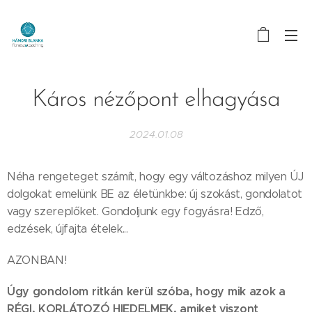
Káros nézőpont elhagyása
2024.01.08
Néha rengeteget számít, hogy egy változáshoz milyen ÚJ
dolgokat emelünk BE az életünkbe: új szokást, gondolatot
vagy szereplőket. Gondoljunk egy fogyásra! Edző,
edzések, újfajta ételek...
AZONBAN!
Úgy gondolom ritkán kerül szóba, hogy mik azok a
RÉGI, KORLÁTOZÓ HIEDELMEK, amiket viszont