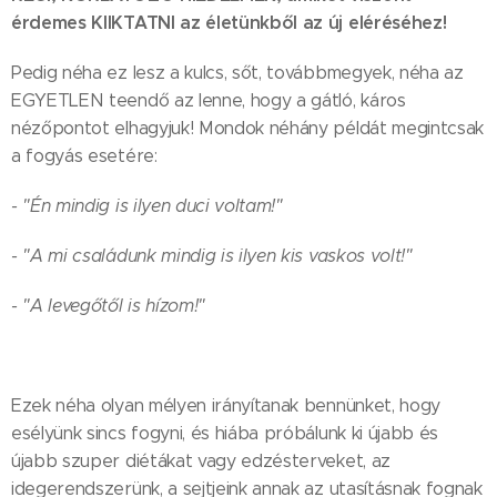
érdemes KIIKTATNI az életünkből az új eléréséhez!
Pedig néha ez lesz a kulcs, sőt, továbbmegyek, néha az
EGYETLEN teendő az lenne, hogy a gátló, káros
nézőpontot elhagyjuk! Mondok néhány példát megintcsak
a fogyás esetére:
- "Én mindig is ilyen duci voltam!"
- "A mi családunk mindig is ilyen kis vaskos volt!"
- "A levegőtől is hízom!"
Ezek néha olyan mélyen irányítanak bennünket, hogy
esélyünk sincs fogyni, és hiába próbálunk ki újabb és
újabb szuper diétákat vagy edzésterveket, az
idegerendszerünk, a sejtjeink annak az utasításnak fognak