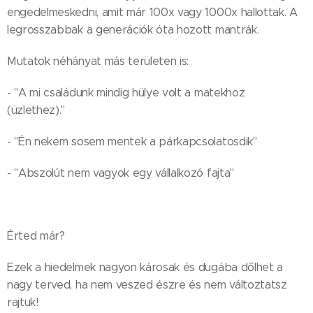
engedelmeskedni, amit már 100x vagy 1000x hallottak. A
legrosszabbak a generációk óta hozott mantrák.
Mutatok néhányat más területen is:
- "A mi családunk mindig hülye volt a matekhoz
(üzlethez)."
- "Én nekem sosem mentek a párkapcsolatosdik"
- "Abszolút nem vagyok egy vállalkozó fajta"
Érted már?
Ezek a hiedelmek nagyon károsak és dugába dőlhet a
nagy terved, ha nem veszed észre és nem változtatsz
rajtuk!