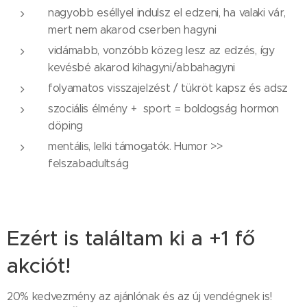
nagyobb eséllyel indulsz el edzeni, ha valaki vár,
mert nem akarod cserben hagyni
vidámabb, vonzóbb közeg lesz az edzés, így
kevésbé akarod kihagyni/abbahagyni
folyamatos visszajelzést / tükröt kapsz és adsz
szociális élmény + sport = boldogság hormon
döping
mentális, lelki támogatók. Humor >>
felszabadultság
Ezért is találtam ki a +1 fő
akciót!
20% kedvezmény az ajánlónak és az új vendégnek is!