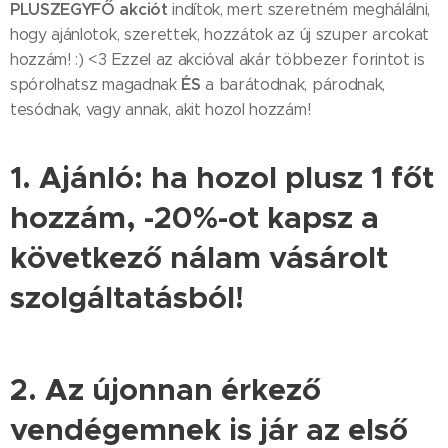
PLUSZEGYFŐ akciót
indítok, mert szeretném meghálálni,
hogy ajánlotok, szerettek, hozzátok az új szuper arcokat
hozzám! :) <3 Ezzel az akcióval akár többezer forintot is
ÉS
spórolhatsz magadnak
a barátodnak, párodnak,
tesódnak, vagy annak, akit hozol hozzám!
1. Ajánló: ha hozol plusz 1 főt
hozzám, -20%-ot kapsz a
következő nálam vásárolt
szolgáltatásból!
2. Az újonnan érkező
vendégemnek is jár az első