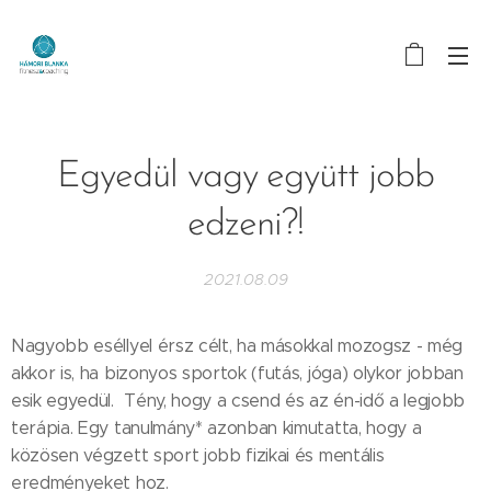
Egyedül vagy együtt jobb
edzeni?!
2021.08.09
Nagyobb eséllyel érsz célt, ha másokkal mozogsz - még
akkor is, ha bizonyos sportok (futás, jóga) olykor jobban
esik egyedül. Tény, hogy a csend és az én-idő a legjobb
terápia. Egy tanulmány* azonban kimutatta, hogy a
közösen végzett sport jobb fizikai és mentális
eredményeket hoz.