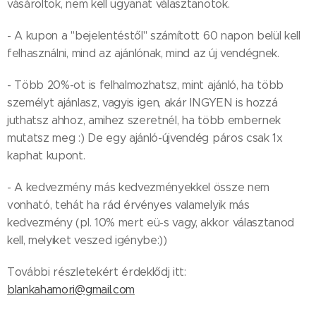
vásároltok, nem kell ugyanat választanotok.
- A kupon a "bejelentéstől" számított 60 napon belül kell
felhasználni, mind az ajánlónak, mind az új vendégnek.
- Több 20%-ot is felhalmozhatsz, mint ajánló, ha több
személyt ajánlasz, vagyis igen, akár INGYEN is hozzá
juthatsz ahhoz, amihez szeretnél, ha több embernek
mutatsz meg :) De egy ajánló-újvendég páros csak 1x
kaphat kupont.
- A kedvezmény más kedvezményekkel össze nem
vonható, tehát ha rád érvényes valamelyik más
kedvezmény (pl. 10% mert eü-s vagy, akkor választanod
kell, melyiket veszed igénybe:))
További részletekért érdeklődj itt:
blankahamori@gmail.com