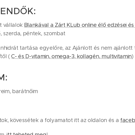
EENDŐK:
t vállalok
Blankával a Zárt KLub online élő edzései é
, szerda, péntek, szombat
nhidrát tartása egyelőre, az Ajánlott és nem ajánlott
től (
C- és D-vitamin, omega-3, kollagén, multivitamin
)
M:
reim, barátnőim
atok, kövessétek a folyamatot itt az oldalon és a
face
ám,
itt teheted meg
!