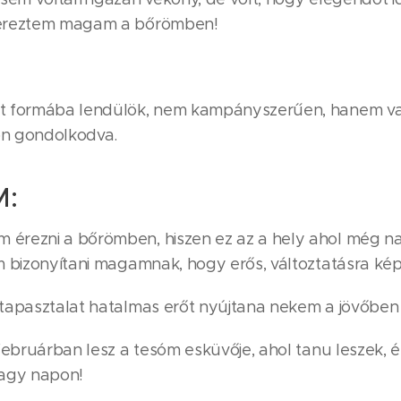
 éreztem magam a bőrömben!
t formába lendülök, nem kampányszerűen, hanem va
on gondolkodva.
M:
rezni a bőrömben, hiszen ez az a hely ahol még na
m bizonyítani magamnak, hogy erős, változtatásra k
tapasztalat hatalmas erőt nyújtana nekem a jövőben 
februárban lesz a tesóm esküvője, ahol tanu leszek, 
nagy napon!