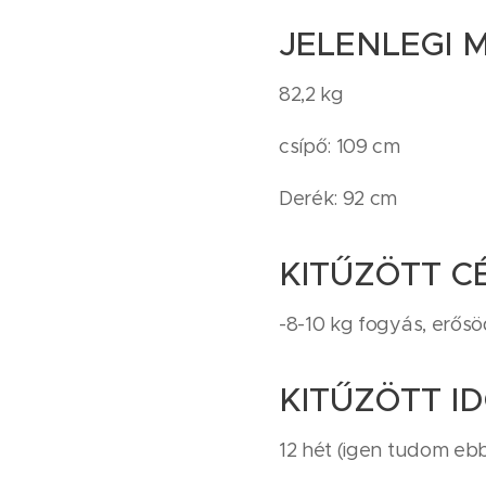
JELENLEGI 
82,2 kg
csípő: 109 cm
Derék: 92 cm
KITŰZÖTT C
-8-10 kg fogyás, erősöd
KITŰZÖTT I
12 hét (igen tudom eb