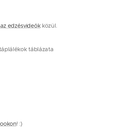
s az edzésvideók
közül.
 táplálékok táblázata
bookon
! :)