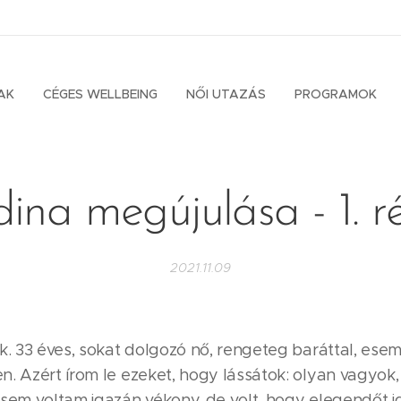
AK
CÉGES WELLBEING
NŐI UTAZÁS
PROGRAMOK
ina megújulása - 1. r
2021.11.09
k. 33 éves, sokat dolgozó nő, rengeteg baráttal, esemé
. Azért írom le ezeket, hogy lássátok: olyan vagyok,
osem voltam igazán vékony, de volt, hogy elegendőt i