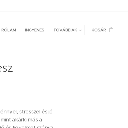
RÓLAM
INGYENES
TOVÁBBIAK
KOSÁR
ész
nnyel, stresszel és jó
 mint akárki más a
dő és figyelmet szánva