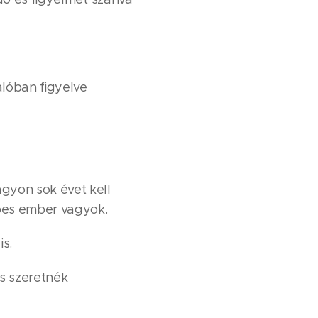
lóban figyelve
gyon sok évet kell
épes ember vagyok.
is.
és szeretnék