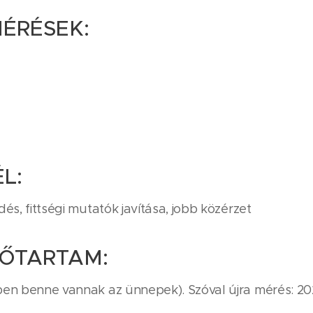
MÉRÉSEK:
ÉL:
és, fittségi mutatók javítása, jobb közérzet
DŐTARTAM:
ben benne vannak az ünnepek). Szóval újra mérés: 202