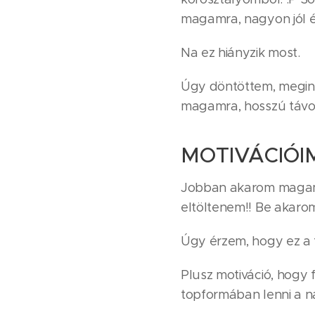
magamra, nagyon jól
Na ez hiányzik most.
Úgy döntöttem, megin
magamra, hosszú táv
MOTIVÁCIÓI
Jobban akarom magam é
eltöltenem!! Be akaro
Úgy érzem, hogy ez a 
Plusz motiváció, hogy 
topformában lenni a 