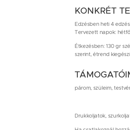
KONKRÉT T
Edzésben heti 4 edzés
Tervezett napok: hétfő
Étkezésben: 130 gr szé
szerint, étrend kiegészí
TÁMOGATÓI
párom, szüleim, testvé
Drukkoljatok, szurkolj
Ha csatlakoznál hozz