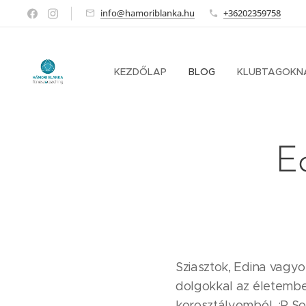
info@hamoriblanka.hu
+36202359758
KEZDŐLAP
BLOG
KLUBTAGOKN
Ed
Sziasztok, Edina vagyo
dolgokkal az életemben
korosztályomból. :P S