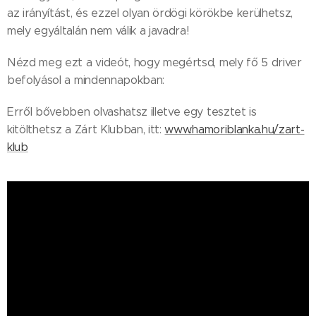
az irányítást, és ezzel olyan ördögi körökbe kerülhetsz,
mely egyáltalán nem válik a javadra!
Nézd meg ezt a videót, hogy megértsd, mely fő 5 driver
befolyásol a mindennapokban:
Erről bővebben olvashatsz illetve egy tesztet is
kitölthetsz a Zárt Klubban, itt:
www.hamoriblanka.hu/zart-
klub