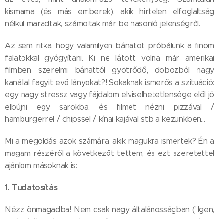
kismama (és más emberek), akik hirtelen elfoglaltság
nélkül maradtak, számoltak már be hasonló jelenségről.
Az sem ritka, hogy valamilyen bánatot próbálunk a finom
falatokkal gyógyítani. Ki ne látott volna már amerikai
filmben szerelmi bánattól gyötrődő, dobozból nagy
kanállal fagyit evő lányokat?! Sokaknak ismerős a szituáció:
egy nagy stressz vagy fájdalom elviselhetetlensége elől jó
elbújni egy sarokba, és filmet nézni pizzával /
hamburgerrel / chipssel / kínai kajával stb a kezünkben...
Mi a megoldás azok számára, akik magukra ismertek? Én a
magam részéről a következőt tettem, és ezt szeretettel
ajánlom másoknak is:
1. Tudatosítás
Nézz önmagadba! Nem csak nagy általánosságban ("Igen,