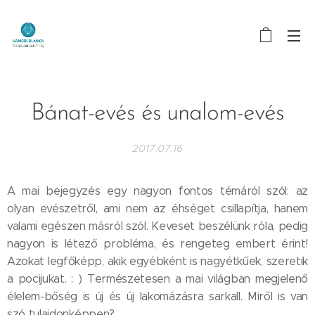
Bánat-evés és unalom-evés
2017.07.16
A mai bejegyzés egy nagyon fontos témáról szól: az
olyan evészetről, ami nem az éhséget csillapítja, hanem
valami egészen másról szól. Keveset beszélünk róla, pedig
nagyon is létező probléma, és rengeteg embert érint!
Azokat legfőképp, akik egyébként is nagyétkűek, szeretik
a pocijukat. : ) Természetesen a mai világban megjelenő
élelem-bőség is új és új lakomázásra sarkall. Miről is van
szó tulajdonképpen?