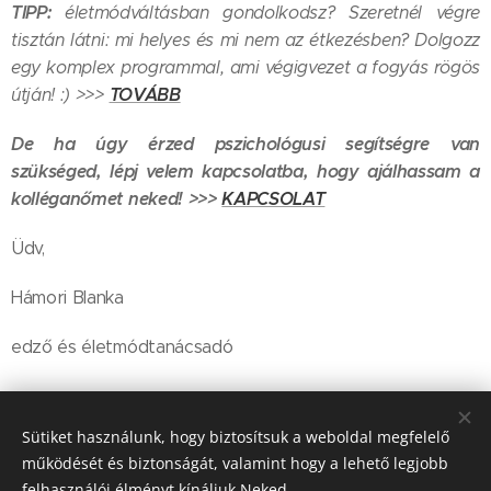
TIPP:
életmódváltásban gondolkodsz? Szeretnél végre
tisztán látni: mi helyes és mi nem az étkezésben? Dolgozz
egy komplex programmal, ami végigvezet a fogyás rögös
TOVÁBB
útján! :) >>>
De ha úgy érzed pszichológusi segítségre van
szükséged, lépj velem kapcsolatba, hogy ajálhassam a
kolléganőmet neked! >>>
KAPCSOLAT
Üdv,
Hámori Blanka
edző és életmódtanácsadó
Share
Sütiket használunk, hogy biztosítsuk a weboldal megfelelő
működését és biztonságát, valamint hogy a lehető legjobb
felhasználói élményt kínáljuk Neked.