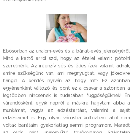
Elsősorban az unalom-evés és a bánat-evés jelenségéről.
Mind a kettő arról szól, hogy az étellel valamit pótolni
szeretnénk. Az intenzív sós és édes ízek valamit adnak,
amire szükségünk van, ami megnyugtat, vagy jókedvre
hangol. A kérdés nyilván az, hogy mit? Ez azonban
egyénenként változó, és pont ez a csavar a sztoriban: a
legtöbben nincsenek is tudatában függőségüknek! Én
várandósként egyik napról a másikra hagytam abba a
munkámat, vagyis az edzéstartást, valamint a saját
edzéseimet is. Egy olyan városba költöztem, ahol nem
voltak barátaim, gyakorlatilag semmi programom. Maradt
az evés, mint unalom-űző tevékenység. Számtalan