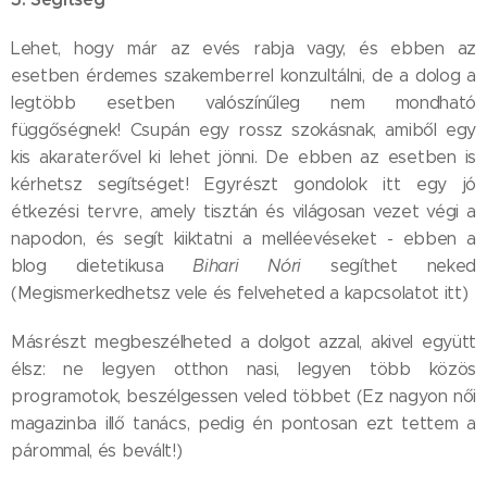
Lehet, hogy már az evés rabja vagy, és ebben az
esetben érdemes szakemberrel konzultálni, de a dolog a
legtöbb esetben valószínűleg nem mondható
függőségnek! Csupán egy rossz szokásnak, amiből egy
kis akaraterővel ki lehet jönni. De ebben az esetben is
kérhetsz segítséget! Egyrészt gondolok itt egy jó
étkezési tervre, amely tisztán és világosan vezet végi a
napodon, és segít kiiktatni a melléevéseket - ebben a
blog dietetikusa
Bihari Nóri
segíthet neked
(Megismerkedhetsz vele és felveheted a kapcsolatot itt)
Másrészt megbeszélheted a dolgot azzal, akivel együtt
élsz: ne legyen otthon nasi, legyen több közös
programotok, beszélgessen veled többet (Ez nagyon női
magazinba illő tanács, pedig én pontosan ezt tettem a
párommal, és bevált!)