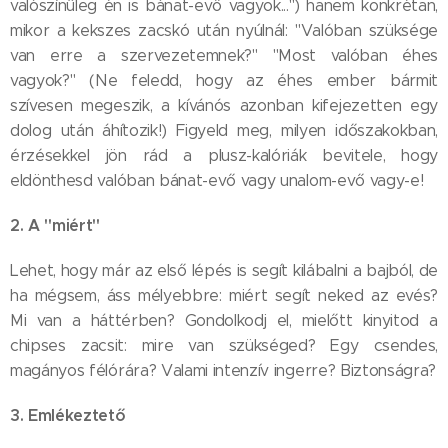
valószínűleg én is bánat-evő vagyok...") hanem konkrétan,
mikor a kekszes zacskó után nyúlnál: "Valóban szüksége
van erre a szervezetemnek?" "Most valóban éhes
vagyok?" (Ne feledd, hogy az éhes ember bármit
szívesen megeszik, a kívánós azonban kifejezetten egy
dolog után áhítozik!) Figyeld meg, milyen időszakokban,
érzésekkel jön rád a plusz-kalóriák bevitele, hogy
eldönthesd valóban bánat-evő vagy unalom-evő vagy-e!
2. A "miért"
Lehet, hogy már az első lépés is segít kilábalni a bajból, de
ha mégsem, áss mélyebbre: miért segít neked az evés?
Mi van a háttérben? Gondolkodj el, mielőtt kinyitod a
chipses zacsit: mire van szükséged? Egy csendes,
magányos félórára? Valami intenzív ingerre? Biztonságra?
3. Emlékeztető