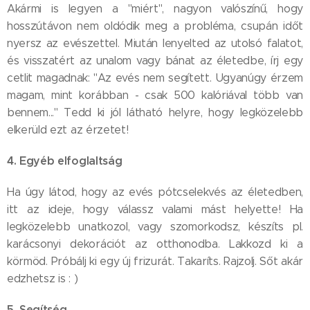
Akármi is legyen a "miért", nagyon valószínű, hogy
hosszútávon nem oldódik meg a probléma, csupán időt
nyersz az evészettel. Miután lenyelted az utolsó falatot,
és visszatért az unalom vagy bánat az életedbe, írj egy
cetlit magadnak: "Az evés nem segített. Ugyanúgy érzem
magam, mint korábban - csak 500 kalóriával több van
bennem..." Tedd ki jól látható helyre, hogy legközelebb
elkerüld ezt az érzetet!
4. Egyéb elfoglaltság
Ha úgy látod, hogy az evés pótcselekvés az életedben,
itt az ideje, hogy válassz valami mást helyette! Ha
legközelebb unatkozol, vagy szomorkodsz, készíts pl.
karácsonyi dekorációt az otthonodba. Lakkozd ki a
körmöd. Próbálj ki egy új frizurát. Takaríts. Rajzolj. Sőt akár
edzhetsz is : )
5. Segítség