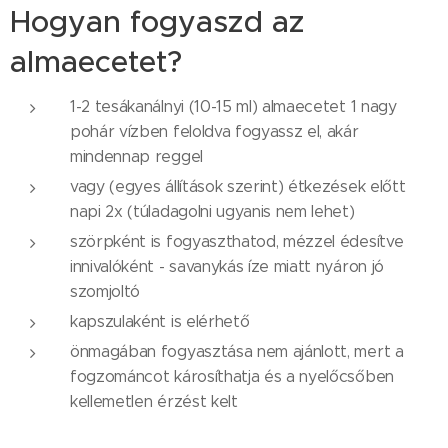
Hogyan fogyaszd az
almaecetet?
1-2 tesákanálnyi (10-15 ml) almaecetet 1 nagy
pohár vízben feloldva fogyassz el, akár
mindennap reggel
vagy (egyes állítások szerint) étkezések előtt
napi 2x (túladagolni ugyanis nem lehet)
szörpként is fogyaszthatod, mézzel édesítve
innivalóként - savanykás íze miatt nyáron jó
szomjoltó
kapszulaként is elérhető
önmagában fogyasztása nem ajánlott, mert a
fogzománcot károsíthatja és a nyelőcsőben
kellemetlen érzést kelt