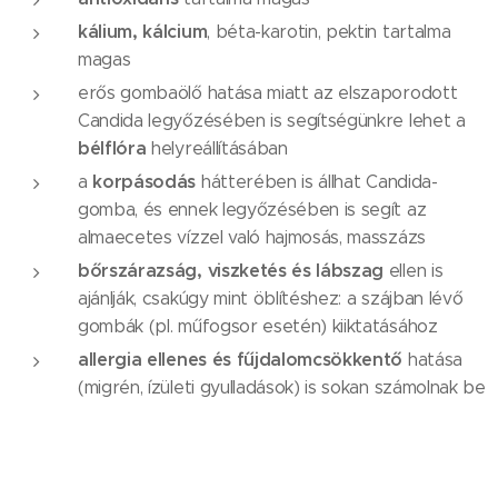
kálium, kálcium
, béta-karotin, pektin tartalma
magas
erős gombaölő hatása miatt az elszaporodott
Candida legyőzésében is segítségünkre lehet a
bélflóra
helyreállításában
korpásodás
a
hátterében is állhat Candida-
gomba, és ennek legyőzésében is segít az
almaecetes vízzel való hajmosás, masszázs
bőrszárazság, viszketés és lábszag
ellen is
ajánlják, csakúgy mint öblítéshez: a szájban lévő
gombák (pl. műfogsor esetén) kiiktatásához
allergia ellenes és fűjdalomcsökkentő
hatása
(migrén, ízületi gyulladások) is sokan számolnak be