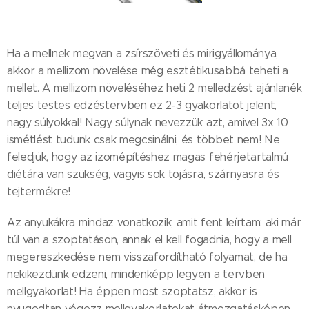
Ha a mellnek megvan a zsírszöveti és mirigyállománya,
akkor a mellizom növelése még esztétikusabbá teheti a
mellet. A mellizom növeléséhez heti 2 melledzést ajánlanék
teljes testes edzéstervben ez 2-3 gyakorlatot jelent,
nagy súlyokkal! Nagy súlynak nevezzük azt, amivel 3x 10
ismétlést tudunk csak megcsinálni, és többet nem! Ne
feledjük, hogy az izomépítéshez magas fehérjetartalmú
diétára van szükség, vagyis sok tojásra, szárnyasra és
tejtermékre!
Az anyukákra mindaz vonatkozik, amit fent leírtam: aki már
túl van a szoptatáson, annak el kell fogadnia, hogy a mell
megereszkedése nem visszafordítható folyamat, de ha
nekikezdünk edzeni, mindenképp legyen a tervben
mellgyakorlat! Ha éppen most szoptatsz, akkor is
nyugodtan végezz mellgyakorlatokat átmozgatásképen