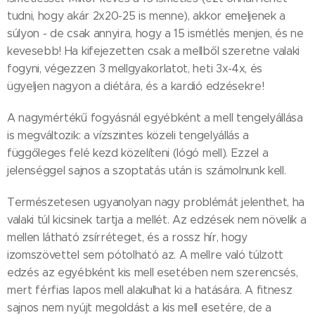
tudni, hogy akár 2x20-25 is menne), akkor emeljenek a
súlyon - de csak annyira, hogy a 15 ismétlés menjen, és ne
kevesebb! Ha kifejezetten csak a mellből szeretne valaki
fogyni, végezzen 3 mellgyakorlatot, heti 3x-4x, és
ügyeljen nagyon a diétára, és a kardió edzésekre!
A nagymértékű fogyásnál egyébként a mell tengelyállása
is megváltozik: a vízszintes közeli tengelyállás a
függőleges felé kezd közelíteni (lógó mell). Ezzel a
jelenséggel sajnos a szoptatás után is számolnunk kell.
Természetesen ugyanolyan nagy problémát jelenthet, ha
valaki túl kicsinek tartja a mellét. Az edzések nem növelik a
mellen látható zsírréteget, és a rossz hír, hogy
izomszövettel sem pótolható az. A mellre való túlzott
edzés az egyébként kis mell esetében nem szerencsés,
mert férfias lapos mell alakulhat ki a hatására. A fitnesz
sajnos nem nyújt megoldást a kis mell esetére, de a