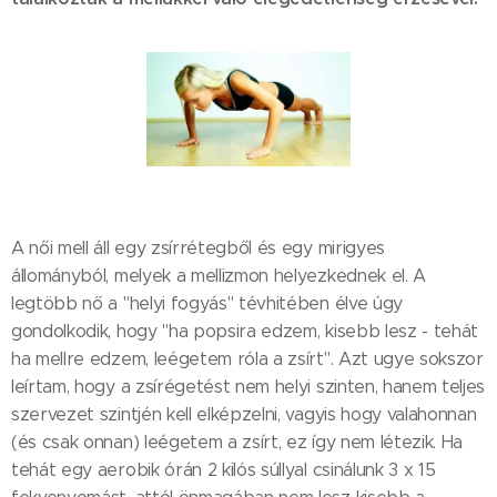
A női mell áll egy zsírrétegből és egy mirigyes
állományból, melyek a mellizmon helyezkednek el. A
legtöbb nő a "helyi fogyás" tévhitében élve úgy
gondolkodik, hogy "ha popsira edzem, kisebb lesz - tehát
ha mellre edzem, leégetem róla a zsírt". Azt ugye sokszor
leírtam, hogy a zsírégetést nem helyi szinten, hanem teljes
szervezet szintjén kell elképzelni, vagyis hogy valahonnan
(és csak onnan) leégetem a zsírt, ez így nem létezik. Ha
tehát egy aerobik órán 2 kilós súllyal csinálunk 3 x 15