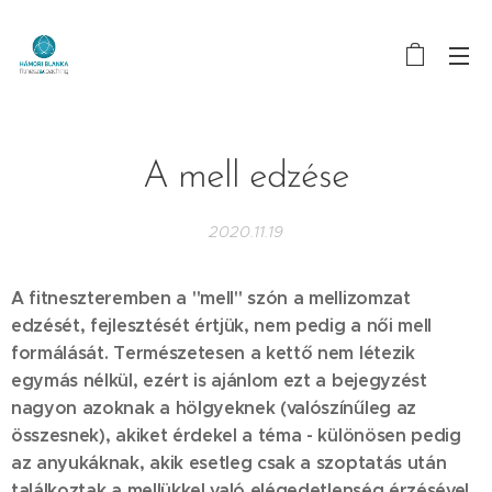
A mell edzése
2020.11.19
A fitneszteremben a "mell" szón a mellizomzat
edzését, fejlesztését értjük, nem pedig a női mell
formálását. Természetesen a kettő nem létezik
egymás nélkül, ezért is ajánlom ezt a bejegyzést
nagyon azoknak a hölgyeknek (valószínűleg az
összesnek), akiket érdekel a téma - különösen pedig
az anyukáknak, akik esetleg csak a szoptatás után
találkoztak a mellükkel való elégedetlenség érzésével.