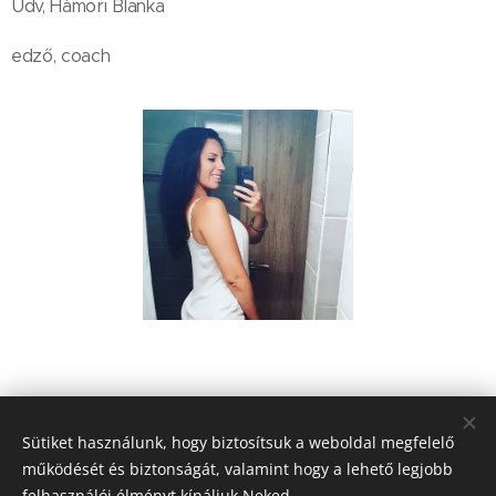
Üdv, Hámori Blanka
edző, coach
Share
Sütiket használunk, hogy biztosítsuk a weboldal megfelelő
működését és biztonságát, valamint hogy a lehető legjobb
felhasználói élményt kínáljuk Neked.