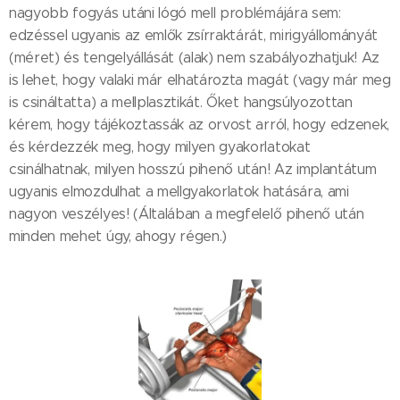
nagyobb fogyás utáni lógó mell problémájára sem:
edzéssel ugyanis az emlők zsírraktárát, mirigyállományát
(méret) és tengelyállását (alak) nem szabályozhatjuk! Az
is lehet, hogy valaki már elhatározta magát (vagy már meg
is csináltatta) a mellplasztikát. Őket hangsúlyozottan
kérem, hogy tájékoztassák az orvost arról, hogy edzenek,
és kérdezzék meg, hogy milyen gyakorlatokat
csinálhatnak, milyen hosszú pihenő után! Az implantátum
ugyanis elmozdulhat a mellgyakorlatok hatására, ami
nagyon veszélyes! (Általában a megfelelő pihenő után
minden mehet úgy, ahogy régen.)