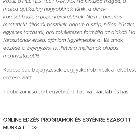
közül: a HELYES TESTTARTÁS! Ha kihúzod magad, a
melled optikailag nagyobbnak tűnik, a derék
karcsúbbnak, a popsi kerekebbnek. Nem a pucsítós-
mesterkélt állásról beszélek, hanem a szép, nőies, büszke,
egyenes tartásról, ami tökéletesen formálja az alakot! Ha
fárasztónak érzed, ajánlom figyelmedbe a
Hátizmok
edzése
c. bejegyzést is, illetve a mellizmok alapos
megnyújtását!!!!
Kapcsolódó bejegyzések: Leggyakoribb hibák a felsőtest
edzése alatt
Többi izomcsoport egyébként: hát, váll,
kar
,
láb
és has
ONLINE EDZÉS PROGRAMOK ÉS EGYÉNRE SZABOTT
MUNKA ITT >>