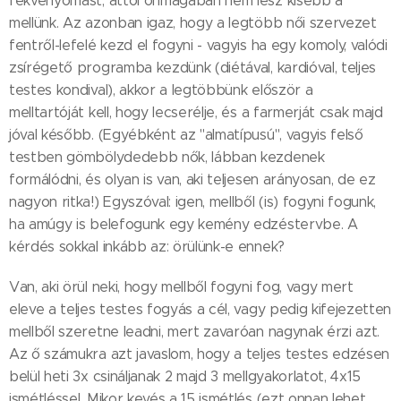
fekvenyomást, attól önmagában nem lesz kisebb a
mellünk. Az azonban igaz, hogy a legtöbb női szervezet
fentről-lefelé kezd el fogyni - vagyis ha egy komoly, valódi
zsírégető programba kezdünk (diétával, kardióval, teljes
testes kondival), akkor a legtöbbünk először a
melltartóját kell, hogy lecserélje, és a farmerját csak majd
jóval később. (Egyébként az "almatípusú", vagyis felső
testben gömbölydedebb nők, lábban kezdenek
formálódni, és olyan is van, aki teljesen arányosan, de ez
nagyon ritka!) Egyszóval: igen, mellből (is) fogyni fogunk,
ha amúgy is belefogunk egy kemény edzéstervbe. A
kérdés sokkal inkább az: örülünk-e ennek?
Van, aki örül neki, hogy mellből fogyni fog, vagy mert
eleve a teljes testes fogyás a cél, vagy pedig kifejezetten
mellből szeretne leadni, mert zavaróan nagynak érzi azt.
Az ő számukra azt javaslom, hogy a teljes testes edzésen
belül heti 3x csináljanak 2 majd 3 mellgyakorlatot, 4x15
ismétléssel. Mikor kevés a 15 ismétlés (ezt onnan lehet