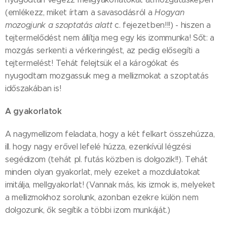
(emlékezz, miket írtam a savasodásról a
Hogyan
mozogjunk a szoptatás alatt
c. fejezetben!!!) - hiszen a
tejtermelődést nem állítja meg egy kis izommunka! Sőt: a
mozgás serkenti a vérkeringést, az pedig elősegíti a
tejtermelést! Tehát felejtsük el a károgókat és
nyugodtam mozgassuk meg a mellizmokat a szoptatás
időszakában is!
A gyakorlatok
A nagymellizom feladata, hogy a két felkart összehúzza,
ill. hogy nagy erővel lefelé húzza, ezenkívül légzési
segédizom (tehát pl. futás közben is dolgozik!!). Tehát
minden olyan gyakorlat, mely ezeket a mozdulatokat
imitálja, mellgyakorlat! (Vannak más, kis izmok is, melyeket
a mellizmokhoz sorolunk, azonban ezekre külön nem
dolgozunk, ők segítik a többi izom munkáját.)