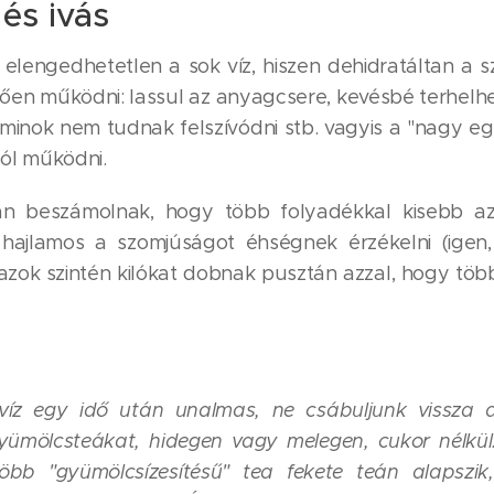
és ivás
elengedhetetlen a sok víz, hiszen dehidratáltan a 
ően működni: lassul az anyagcsere, kevésbé terhelhe
aminok nem tudnak felszívódni stb. vagyis a "nagy egé
ól működni.
kan beszámolnak, hogy több folyadékkal kisebb az
 hajlamos a szomjúságot éhségnek érzékelni (igen
 azok szintén kilókat dobnak pusztán azzal, hogy tö
z egy idő után unalmas, ne csábuljunk vissza a
ümölcsteákat, hidegen vagy melegen, cukor nélkül.
bb "gyümölcsízesítésű" tea fekete teán alapszik,