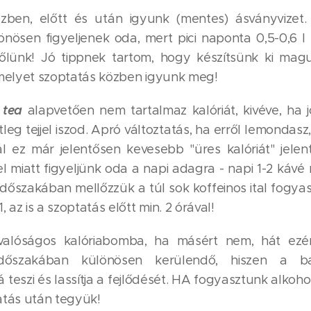
özben, előtt és után igyunk (mentes) ásványvizet.
nösen figyeljenek oda, mert pici naponta 0,5-0,6 l 
lőlünk! Jó tippnek tartom, hogy készítsünk ki ma
 melyet szoptatás közben igyunk meg!
 tea
alapvetően nem tartalmaz kalóriát, kivéve, ha
tleg tejjel iszod. Apró változtatás, ha erről lemondasz
 ez már jelentősen kevesebb "üres kalóriát" jele
el miatt figyeljünk oda a napi adagra - napi 1-2 káv
időszakában mellőzzük a túl sok koffeinos ital fogyas
, az is a szoptatás előtt min. 2 órával!
alóságos kalóriabomba, ha másért nem, hát ezér
dőszakában különösen kerülendő, hiszen a babá
teszi és lassítja a fejlődését. HA fogyasztunk alkohol
atás után tegyük!