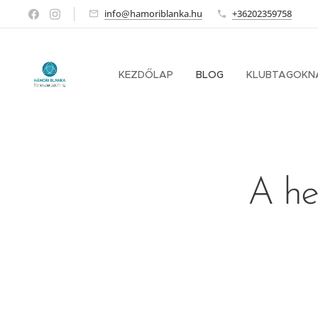
info@hamoriblanka.hu
+36202359758
KEZDŐLAP
BLOG
KLUBTAGOKN
A hel