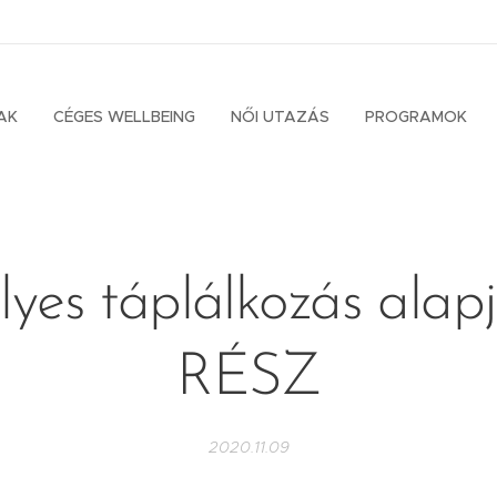
AK
CÉGES WELLBEING
NŐI UTAZÁS
PROGRAMOK
yes táplálkozás alapja
RÉSZ
2020.11.09