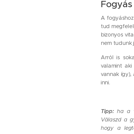
Fogyás 
A fogyáshoz 
tud megfelel
bizonyos vit
nem tudunk j
Arról is so
valamint aki
vannak így),
inni.
Tipp:
ha a ví
Válaszd a gy
hogy a legtö