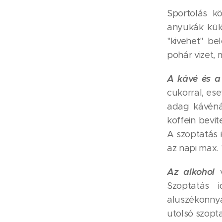
Sportolás k
anyukák külö
"kivehet" be
pohár vizet,
A kávé és a
cukorral, ese
adag kávénál
koffein bevit
A szoptatás 
az napi max. 1
Az alkohol
v
Szoptatás i
aluszékonnyá 
utolsó szopt