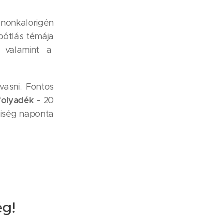
nonkalorigén
pótlás témája
, valamint a
vasni. Fontos
folyadék
- 20
yiség naponta
ég!