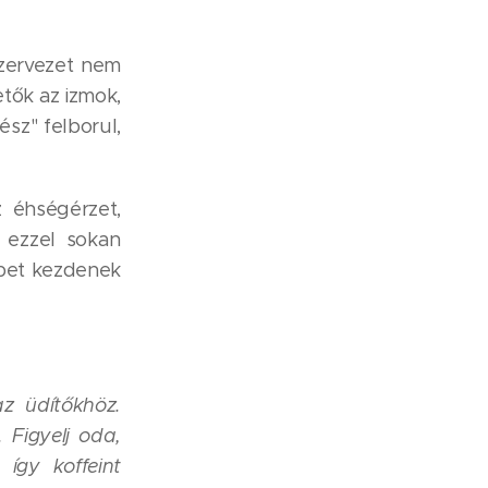
szervezet nem
tők az izmok,
sz" felborul,
 éhségérzet,
, ezzel sokan
bbet kezdenek
z üdítőkhöz.
 Figyelj oda,
 így koffeint