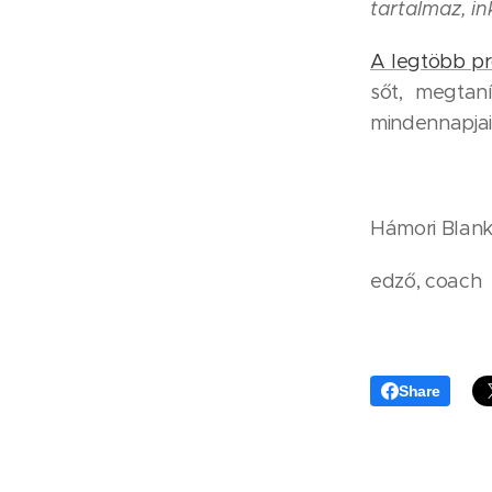
tartalmaz, i
A legtöbb 
sőt, megtan
mindennapja
Hámori Blan
edző, coach
Share