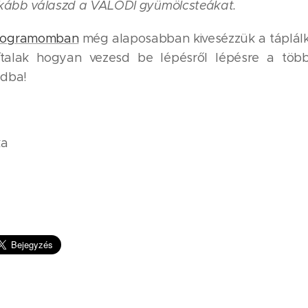
nkább válaszd a VALÓDI gyümölcsteákat.
programomban
még alaposabban kivesézzük a táplálko
ítalak hogyan vezesd be lépésről lépésre a több
idba!
ka