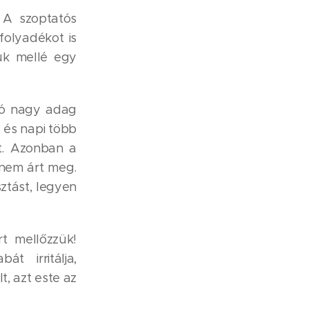
 A szoptatós
folyadékot is
guk mellé egy
 jó nagy adag
, és napi több
nt. Azonban a
é nem árt meg.
ztást, legyen
t mellőzzük!
t irritálja,
t, azt este az