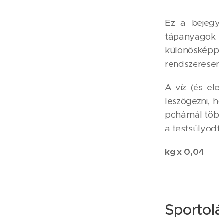
Ez a bejegy
tápanyagok k
különösképp
rendszeresen 
A víz (és el
leszögezni,
pohárnál töb
a testsúlyod
kg x 0,04
Sportol