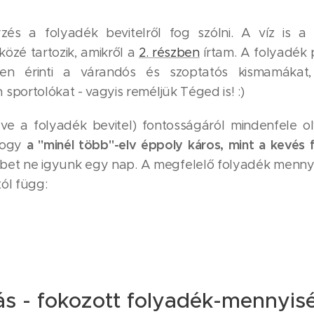
zés a folyadék bevitelről fog szólni. A víz is a 
özé tartozik, amikről a
2. részben
írtam. A folyadék 
en érinti a várandós és szoptatós kismamákat
sportolókat - vagyis reméljük Téged is! :)
eve a folyadék bevitel) fontosságáról mindenfele ol
a "minél több"-elv éppoly káros, mint a kevés 
 hogy
bet ne igyunk egy nap. A megfelelő folyadék menn
tól függ:
ás - fokozott folyadék-mennyis