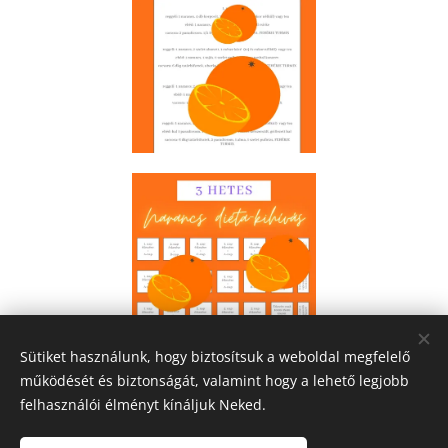
Sütiket használunk, hogy biztosítsuk a weboldal megfelelő
Share
működését és biztonságát, valamint hogy a lehető legjobb
felhasználói élményt kínáljuk Neked.