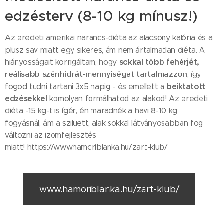
edzésterv (8-10 kg mínusz!)
Az eredeti amerikai narancs-diéta az alacsony kalória és a
plusz sav miatt egy sikeres, ám nem ártalmatlan diéta. A
sokkal több fehérjét,
hiányosságait korrigáltam, hogy
reálisabb szénhidrát-mennyiséget tartalmazzon
, így
beiktatott
fogod tudni tartani 3x5 napig - és emellett a
edzésekkel
komolyan formálhatod az alakod! Az eredeti
diéta -15 kg-t is ígér, én maradnék a havi 8-10 kg
fogyásnál, ám a sziluett, alak sokkal látványosabban fog
változni az izomfejlesztés
miatt! https://www.hamoriblanka.hu/zart-klub/
www.hamoriblanka.hu/zart-klub/