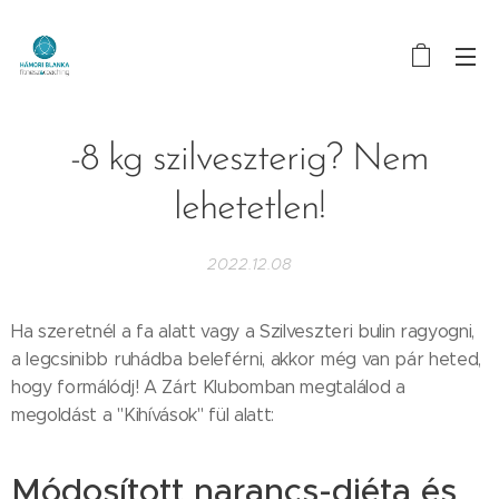
-8 kg szilveszterig? Nem
lehetetlen!
2022.12.08
Ha szeretnél a fa alatt vagy a Szilveszteri bulin ragyogni,
a legcsinibb ruhádba beleférni, akkor még van pár heted,
hogy formálódj! A Zárt Klubomban megtalálod a
megoldást a "Kihívások" fül alatt:
Módosított narancs-diéta és