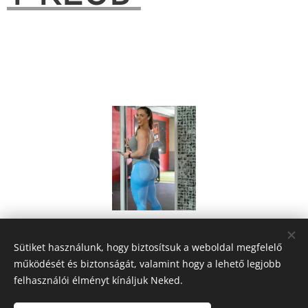
Share
Sütiket használunk, hogy biztosítsuk a weboldal megfelelő
működését és biztonságát, valamint hogy a lehető legjobb
felhasználói élményt kínáljuk Neked.