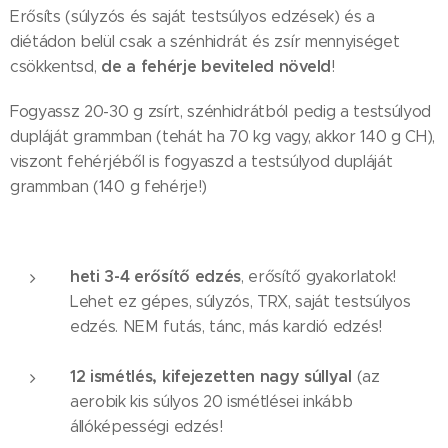
Erősíts (súlyzós és saját testsúlyos edzések) és a
diétádon belül csak a szénhidrát és zsír mennyiséget
de a fehérje beviteled növeld
csökkentsd,
!
Fogyassz 20-30 g zsírt, szénhidrátból pedig a testsúlyod
dupláját grammban (tehát ha 70 kg vagy, akkor 140 g CH),
viszont fehérjéből is fogyaszd a testsúlyod dupláját
grammban (140 g fehérje!)
heti 3-4 erősítő edzés
, erősítő gyakorlatok!
Lehet ez gépes, súlyzós, TRX, saját testsúlyos
edzés. NEM futás, tánc, más kardió edzés!
12 ismétlés, kifejezetten nagy súllyal
(az
aerobik kis súlyos 20 ismétlései inkább
állóképességi edzés!