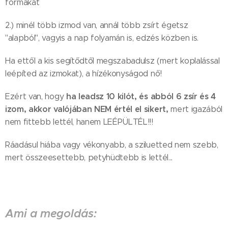
formákat
2.) minél több izmod van, annál több zsírt égetsz
"alapból", vagyis a nap folyamán is, edzés közben is.
Ha ettől a kis segítődtől megszabadulsz (mert koplalással
leépíted az izmokat), a hízékonyságod nő!
ha leadsz 10 kilót, és abból 6 zsír és 4
Ezért van, hogy
izom, akkor valójában NEM értél el sikert,
mert igazából
nem fittebb lettél, hanem LEÉPÜLTÉL!!!
Ráadásul hiába vagy vékonyabb, a sziluetted nem szebb,
mert összeesettebb, petyhüdtebb is lettél...
Ami a megoldás: