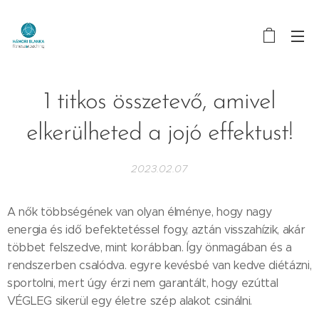
1 titkos összetevő, amivel
elkerülheted a jojó effektust!
2023.02.07
A nők többségének van olyan élménye, hogy nagy
energia és idő befektetéssel fogy, aztán visszahízik, akár
többet felszedve, mint korábban. Így önmagában és a
rendszerben csalódva. egyre kevésbé van kedve diétázni,
sportolni, mert úgy érzi nem garantált, hogy ezúttal
VÉGLEG sikerül egy életre szép alakot csinálni.