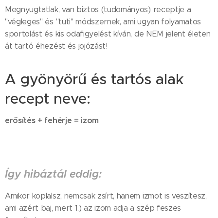
Megnyugtatlak, van biztos (tudományos) receptje a
"végleges" és "tuti" módszernek, ami ugyan folyamatos
sportolást és kis odafigyelést kíván, de NEM jelent életen
át tartó éhezést és jojózást!
A gyönyörű és tartós alak
recept neve:
erősítés + fehérje = izom
Így hibáztál eddig:
Amikor koplalsz, nemcsak zsírt, hanem izmot is veszítesz,
ami azért baj, mert 1.) az izom adja a szép feszes