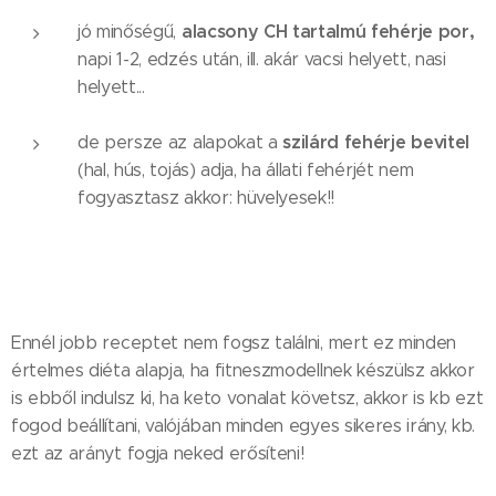
alacsony CH tartalmú fehérje por,
jó minőségű,
napi 1-2, edzés után, ill. akár vacsi helyett, nasi
helyett...
szilárd fehérje bevitel
de persze az alapokat a
(hal, hús, tojás) adja, ha állati fehérjét nem
fogyasztasz akkor: hüvelyesek!!
Ennél jobb receptet nem fogsz találni, mert ez minden
értelmes diéta alapja, ha fitneszmodellnek készülsz akkor
is ebből indulsz ki, ha keto vonalat követsz, akkor is kb ezt
fogod beállítani, valójában minden egyes sikeres irány, kb.
ezt az arányt fogja neked erősíteni!