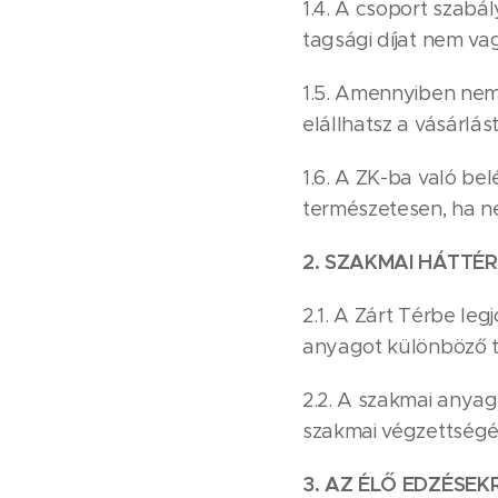
1.4. A csoport szabá
tagsági díjat nem vag
1.5. Amennyiben nem 
elállhatsz a vásárlás
1.6. A ZK-ba való be
természetesen, ha ne
2. SZAKMAI HÁTTÉR
2.1. A Zárt Térbe le
anyagot különböző 
2.2. A szakmai anya
szakmai végzettségét 
3. AZ ÉLŐ EDZÉSEK