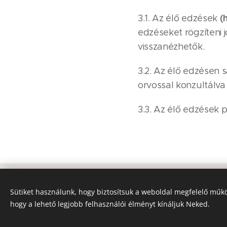
(
3.1. Az élő edzések
edzéseket rögzíteni
visszanézhetők.
3.2. Az élő edzésen 
orvossal konzultálva
3.3. Az élő edzések 
Sütiket használunk, hogy biztosítsuk a weboldal megfelelő műkö
hogy a lehető legjobb felhasználói élményt kínáljuk Neked.