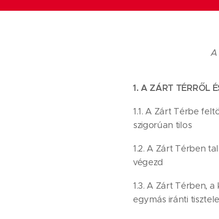
A
1. A ZÁRT TÉRRŐL 
1.1. A Zárt Térbe fe
szigorúan tilos
1.2. A Zárt Térben t
végezd
1.3. A Zárt Térben, 
egymás iránti tisztele