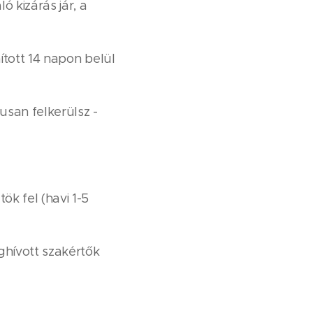
 kizárás jár, a
ított 14 napon belül
usan felkerülsz -
k fel (havi 1-5
hívott szakértők