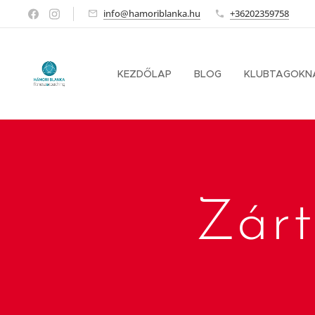
info@hamoriblanka.hu
+36202359758
KEZDŐLAP
BLOG
KLUBTAGOKN
Zárt