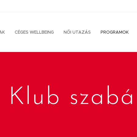
AK
CÉGES WELLBEING
NŐI UTAZÁS
PROGRAMOK
 Klub szabá