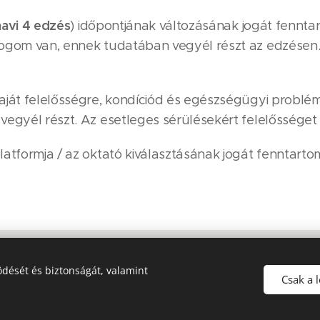
havi
4
edzés
) időpontjának változásának jogát fennta
 jogom van, ennek tudatában vegyél részt az edzésen
saját felelősségre, kondíciód és egészségügyi probl
 vegyél részt. Az esetleges sérülésekért felelősséget
platformja / az oktató kiválasztásának jogát fenntarto
Hámori Blanka EV, 1101 Csákó köz 14. Bp, +36-20-235-9758
dését és biztonságát, valamint
TikTok
Instagram
Facebook
Youtube
Csak a 
info@hamoriblanka.hu
Sütik