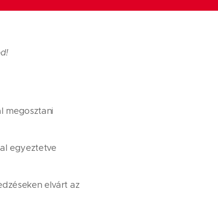
d!
al megosztani
dal egyeztetve
edzéseken elvárt az