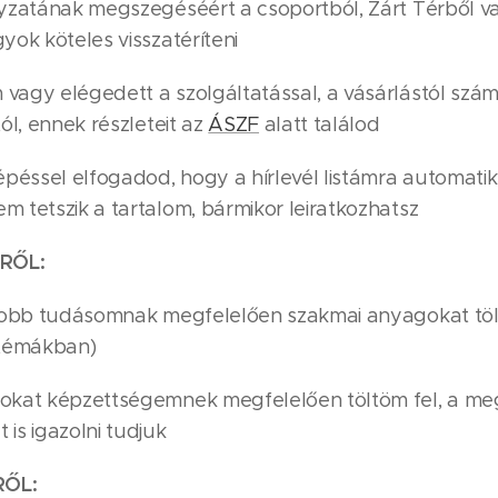
lyzatának megszegéséért a csoportból, Zárt Térből való
yok köteles visszatéríteni
vagy elégedett a szolgáltatással, a vásárlástól szám
tól, ennek részleteit az
ÁSZF
alatt találod
lépéssel elfogadod, hogy a hírlevél listámra automatik
m tetszik a tartalom, bármikor leiratkozhatsz
RŐL:
gjobb tudásomnak megfelelően szakmai anyagokat töltö
témákban)
gokat képzettségemnek megfelelően töltöm fel, a meg
is igazolni tudjuk
RŐL: