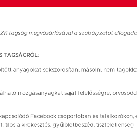
 ZK tagság megvásárlásával a szabályzatot elfogado
ÉS TAGSÁGRÓL
:
ltöltött anyagokat sokszorosítani, másolni, nem-tagokk
alálható mozgásanyagkat saját felelősségre, orvosod
a kapcsolódó Facebook csoportoban és találkozókon, 
t; tilos a kirekesztés, gyűlöletbeszéd, tiszteletlenség