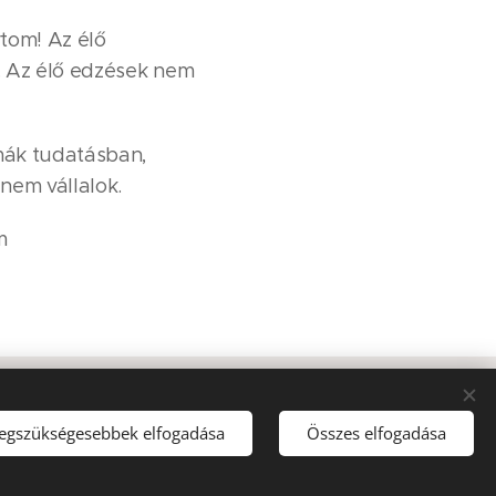
rtom! Az élő
. Az élő edzések nem
émák tudatásban,
 nem vállalok.
m
legszükségesebbek elfogadása
Összes elfogadása