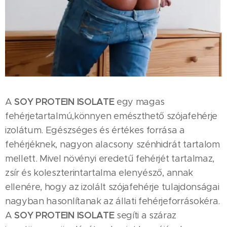
SOY PROTEIN ISOLATE
A
egy magas
fehérjetartalmú,könnyen emészthető szójafehérje
izolátum. Egészséges és értékes forrása a
fehérjéknek, nagyon alacsony szénhidrát tartalom
mellett. Mivel növényi eredetű fehérjét tartalmaz,
zsír és koleszterintartalma elenyésző, annak
ellenére, hogy az izolált szójafehérje tulajdonságai
nagyban hasonlítanak az állati fehérjeforrásokéra.
SOY PROTEIN ISOLATE
A
segíti a száraz