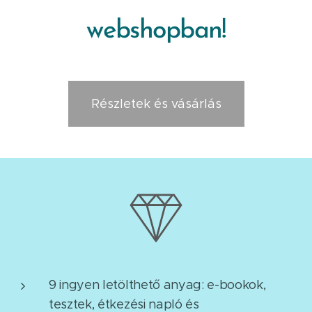
webshopban!
Részletek és vásárlás
9 ingyen letölthető anyag: e-bookok,
tesztek, étkezési napló és