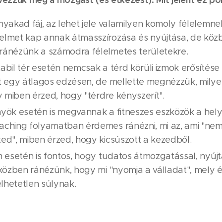
nyakad fáj, az lehet jele valamilyen komoly félelemne
elmet kap annak átmasszírozása és nyújtása, de köz
ránézünk a számodra félelmetes területekre.
abil tér esetén nemcsak a térd körüli izmok erősíté
t egy átlagos edzésen, de mellette megnézzük, milyen
gy miben érzed, hogy "térdre kényszerít".
yök esetén is megvannak a fitneszes eszközök a helyz
ching folyamatban érdemes ránézni, mi az, ami "nem
ed", miben érzed, hogy kicsúszott a kezedből.
m esetén is fontos, hogy tudatos átmozgatással, nyújt
 közben ránézünk, hogy mi "nyomja a válladat", mely 
elhetetlen súlynak.