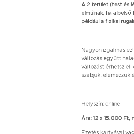
A 2 terület (test és 
elmúlnak, ha a belső 
például a fizikai rugal
Nagyon izgalmas ez! A
változás együtt hal
változást érhetsz el
szabjuk, elemezzük 
Helyszín: online
Ára: 12 x 15.000 Ft,
Fizetés kártyával va