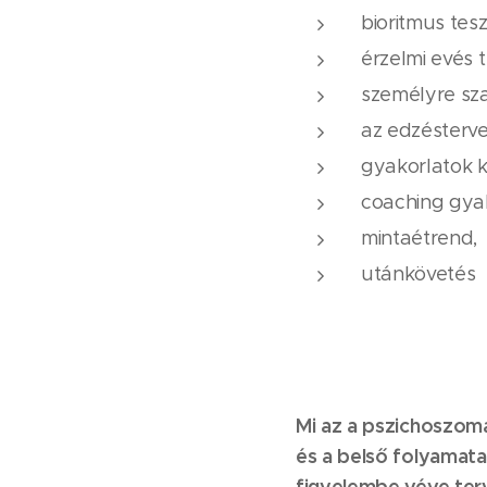
bioritmus tesz
érzelmi evés 
személyre sz
az edzésterve
gyakorlatok k
coaching gyak
mintaétrend,
utánkövetés
Mi az a pszichoszoma
és a belső folyamata
figyelembe véve ter