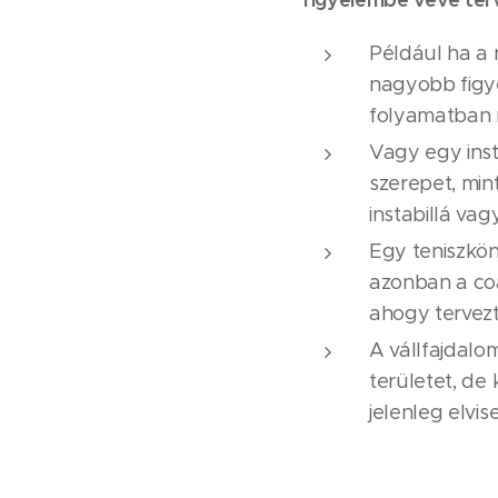
Például ha a 
nagyobb figy
folyamatban 
Vagy egy inst
szerepet, min
instabillá va
Egy teniszkön
azonban a coa
ahogy tervezt
A vállfajdalo
területet, de
jelenleg elvis