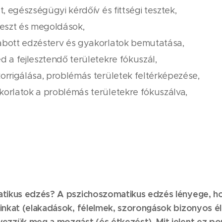
t, egészségügyi kérdőív és fittségi tesztek,
teszt és megoldások,
abott edzésterv és gyakorlatok bemutatása,
d a fejlesztendő területekre fókuszál,
orrigálása, problémás területek feltérképezése,
orlatok a problémás területekre fókuszálva,
tikus edzés? A pszichoszomatikus edzés lényege, hog
inkat (elakadások, félelmek, szorongások bizonyos é
vezzük meg a mozgást (és étkezést). Mit jelent ez p