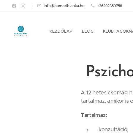
info@hamoriblanka.hu
+36202359758
KEZDŐLAP
BLOG
KLUBTAGOKN
Pszich
A 12 hetes csomag he
tartalmaz, amikor is
Tartalmaz:
konzultáció,