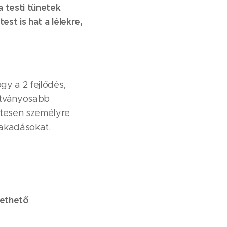
a testi tünetek
st is hat a lélekre,
gy a 2 fejlődés,
látványosabb
etesen személyre
lakadásokat.
izethető