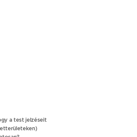
y a test jelzéseit
letterületeken)
ontosan?