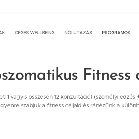
AK
CÉGES WELLBEING
NŐI UTAZÁS
PROGRAMOK
oszomatikus Fitness
ti 1 vagyis összesen 12 konzultációt (személyi edzés 
 egyénre szabjuk a fitness céljaid és ránézünk a külön