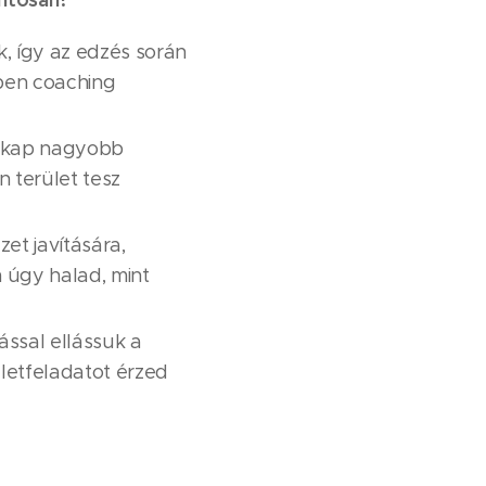
k, így az edzés során
ben coaching
se kap nagyobb
 terület tesz
et javítására,
 úgy halad, mint
ással ellássuk a
életfeladatot érzed