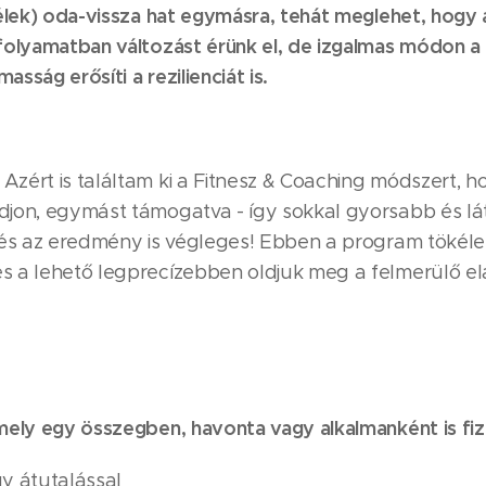
lélek) oda-vissza hat egymásra, tehát meglehet, hogy 
folyamatban változást érünk el, de izgalmas módon a te
masság erősíti a rezilienciát is.
zért is találtam ki a Fitnesz & Coaching módszert, ho
adjon, egymást támogatva - így sokkal gyorsabb és 
, és az eredmény is végleges! Ebben a program tökél
és a lehető legprecízebben oldjuk meg a felmerülő e
 mely egy összegben, havonta vagy alkalmanként is f
gy átutalással