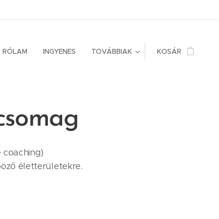
RÓLAM
INGYENES
TOVÁBBIAK
KOSÁR
 csomag
+ coaching)
böző életterületekre.