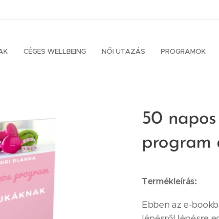
AK
CÉGES WELLBEING
NŐI UTAZÁS
PROGRAMOK
50 napos
program 
Termékleírás:
Ebben az e-bookba
lépésről lépésre 