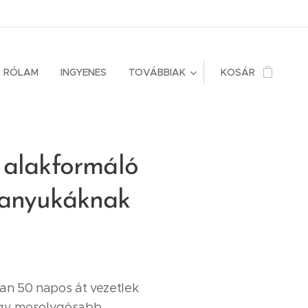
RÓLAM
INGYENES
TOVÁBBIAK
KOSÁR
 alakformáló
anyukáknak
n 50 napos át vezetlek
egy mosolygósabb,