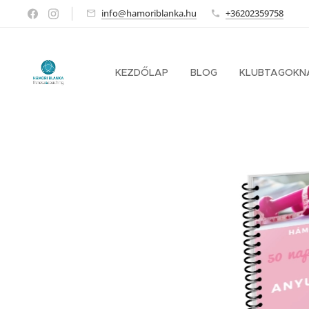
info@hamoriblanka.hu
+36202359758
KEZDŐLAP
BLOG
KLUBTAGOKN