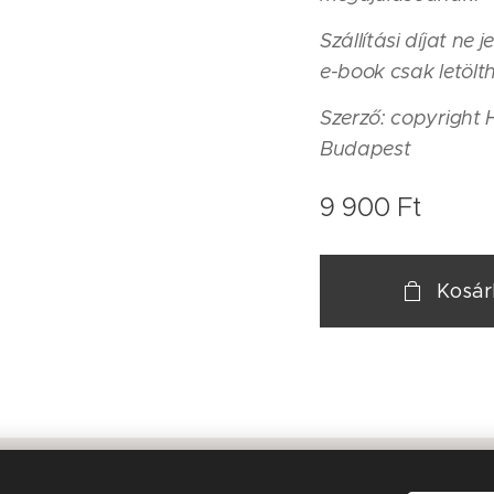
Szállítási díjat ne 
e-book csak letölt
Szerző: copyright
Budapest
9 900
Ft
Kosá
Hámori Blanka EV, 1101 Csákó köz 14. Bp, +36-20-235-9758