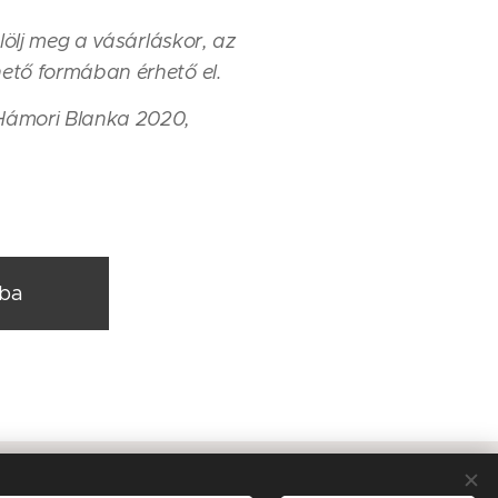
jelölj meg a vásárláskor, az
hető formában érhető el.
 Hámori Blanka 2020,
rba