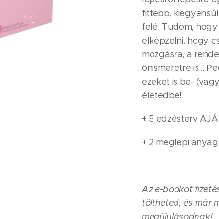
fittebb, kiegyens
felé. Tudom, hogy 
elképzelni, hogy cs
mozgásra, a rendez
önismeretre is... P
ezeket is be- (vagy
életedbe!
+ 5 edzésterv A
+ 2 meglepi anyag
Az e-bookot fizetés
töltheted, és már 
megújulásodnak!