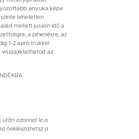
úlyozottabb anyuka képe
szinte lehetetlen
alád mellett jusson idő a
ettségre, a pihenésre, az
edig 1-2 apró trükkel
 vissza)iktathatod az
JÁNDÉKBA
 után azonnal le is
ma nekikezdhetsz a