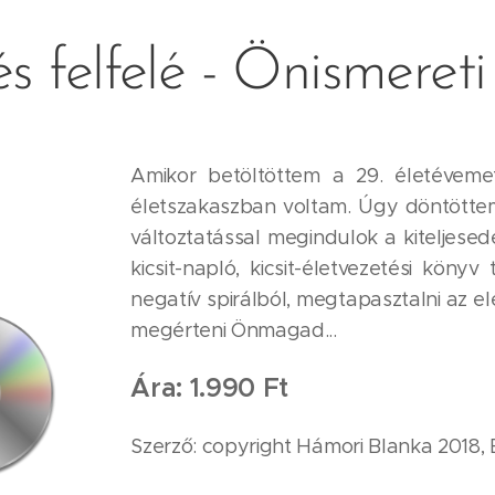
s felfelé - Önismeret
Amikor betöltöttem a 29. életévem
életszakaszban voltam. Úgy döntött
változtatással megindulok a kiteljes
kicsit-napló, kicsit-életvezetési könyv
negatív spirálból, megtapasztalni az ele
megérteni Önmagad...
Ára: 1.990 Ft
Szerző: copyright Hámori Blanka 2018,