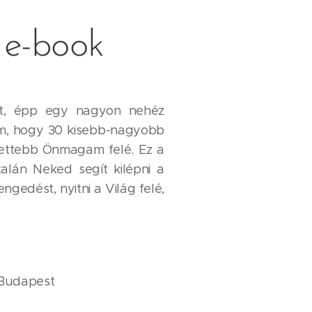
i e-book
et, épp egy nagyon nehéz
em, hogy 30 kisebb-nagyobb
edettebb Önmagam felé. Ez a
 talán Neked segít kilépni a
ngedést, nyitni a Világ felé,
 Budapest