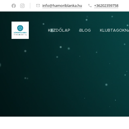
info@hamoriblanka.hu
+36202359758
KEZDŐLAP
BLOG
KLUBTAGOKN