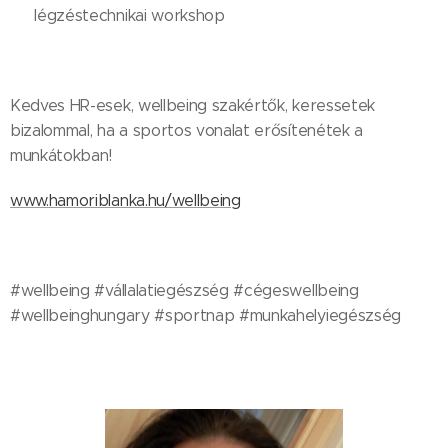
➡️ légzéstechnikai workshop
Kedves HR-esek, wellbeing szakértők, keressetek
bizalommal, ha a sportos vonalat erősítenétek a
munkátokban!
www.hamoriblanka.hu/wellbeing
#wellbeing #vállalatiegészség #cégeswellbeing
#wellbeinghungary #sportnap #munkahelyiegészség