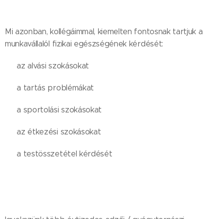
Mi azonban, kollégáimmal, kiemelten fontosnak tartjuk a
munkavállalól fizikai egészségének kérdését:
✅️ az alvási szokásokat
✅️ a tartás problémákat
✅️ a sportolási szokásokat
✅️ az étkezési szokásokat
✅️ a testösszetétel kérdését