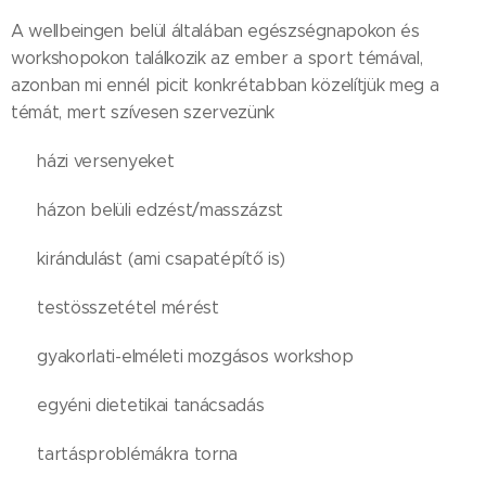
A wellbeingen belül általában egészségnapokon és
workshopokon találkozik az ember a sport témával,
azonban mi ennél picit konkrétabban közelítjük meg a
témát, mert szívesen szervezünk
➡️ házi versenyeket
➡️ házon belüli edzést/masszázst
➡️ kirándulást (ami csapatépítő is)
➡️ testösszetétel mérést
➡️ gyakorlati-elméleti mozgásos workshop
➡️ egyéni dietetikai tanácsadás
➡️ tartásproblémákra torna