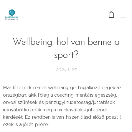
Wellbeing: hol van benne a
sport?
2024.11.27
Már léteznek remek wellbeing-gel foglalkozó cégek az
országban, akik főleg a coaching, mentális egészség,
orvosi szűrések és pénzügyi tudatosság/juttatások
irányából közelítik meg a munkavállalók jóllétének
kérdését. Ez rendben is van, hiszen (lásd előző poszt!)
ezek is a jóllét pillérei.