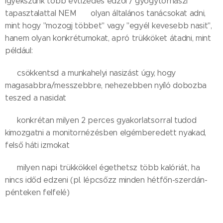
Igyekszünk több évtizedes edzői / gyógytornászi
tapasztalattal NEM ❌️ olyan általános tanácsokat adni,
mint hogy "mozogj többet" vagy "egyél kevesebb nasit",
hanem olyan konkrétumokat, apró trükköket átadni, mint
például:
🙋🏽‍♀️ csökkentsd a munkahelyi nasizást úgy, hogy
magasabbra/messzebbre, nehezebben nyíló dobozba
teszed a nasidat
🙋🏽‍♀️ konkrétan milyen 2 perces gyakorlatsorral tudod
kimozgatni a monitornézésben elgémberedett nyakad,
felső háti izmokat
🙋🏽‍♀️ milyen napi trükkökkel égethetsz több kalóriát, ha
nincs időd edzeni (pl. lépcsőzz minden hétfőn-szerdán-
pénteken felfelé)