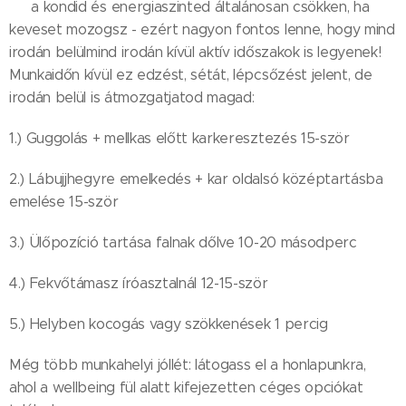
😬 a kondid és energiaszinted általánosan csökken, ha
keveset mozogsz - ezért nagyon fontos lenne, hogy mind
irodán belülmind irodán kívül aktív időszakok is legyenek!
Munkaidőn kívül ez edzést, sétát, lépcsőzést jelent, de
irodán belül is átmozgatjatod magad:
1.) Guggolás + mellkas előtt karkeresztezés 15-ször
2.) Lábujjhegyre emelkedés + kar oldalsó középtartásba
emelése 15-ször
3.) Ülőpozíció tartása falnak dőlve 10-20 másodperc
4.) Fekvőtámasz íróasztalnál 12-15-ször
5.) Helyben kocogás vagy szökkenések 1 percig
Még több munkahelyi jóllét: látogass el a honlapunkra,
ahol a wellbeing fül alatt kifejezetten céges opciókat