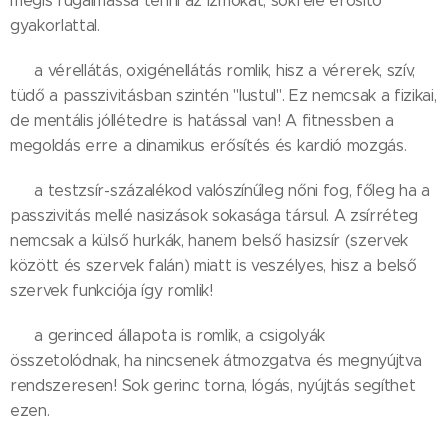
mégis rugalmassá tenni az izmokat, sokféle erősítő
gyakorlattal.
😬 a vérellátás, oxigénellátás romlik, hisz a vérerek, szív,
tüdő a passzivitásban szintén "lustul". Ez nemcsak a fizikai,
de mentális jóllétedre is hatással van! A fitnessben a
megoldás erre a dinamikus erősítés és kardió mozgás.
😬 a testzsír-százalékod valószínűleg nőni fog, főleg ha a
passzivitás mellé nasizások sokasága társul. A zsírréteg
nemcsak a külső hurkák, hanem belső hasizsír (szervek
között és szervek falán) miatt is veszélyes, hisz a belső
szervek funkciója így romlik!
😬 a gerinced állapota is romlik, a csigolyák
összetolódnak, ha nincsenek átmozgatva és megnyújtva
rendszeresen! Sok gerinc torna, lógás, nyújtás segíthet
ezen.