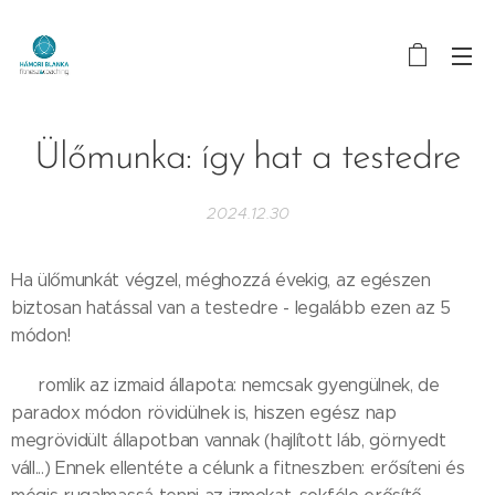
Ülőmunka: így hat a testedre
2024.12.30
Ha ülőmunkát végzel, méghozzá évekig, az egészen
biztosan hatással van a testedre - legalább ezen az 5
módon!
😬 romlik az izmaid állapota: nemcsak gyengülnek, de
paradox módon rövidülnek is, hiszen egész nap
megrövidült állapotban vannak (hajlított láb, görnyedt
váll...) Ennek ellentéte a célunk a fitneszben: erősíteni és