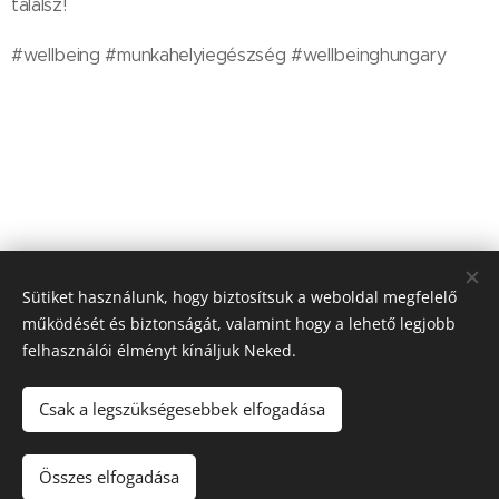
találsz!
#wellbeing #munkahelyiegészség #wellbeinghungary
Share
Sütiket használunk, hogy biztosítsuk a weboldal megfelelő
működését és biztonságát, valamint hogy a lehető legjobb
felhasználói élményt kínáljuk Neked.
Csak a legszükségesebbek elfogadása
Hámori Blanka EV, 1101 Csákó köz 14. Bp, +36-20-235-9758
TikTok
Instagram
Facebook
Youtube
Összes elfogadása
info@hamoriblanka.hu
Sütik