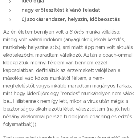
ideológia
nagy erőfeszítést kívánó feladat
új szokásrendszer, helyszín, időbeosztás
Az én életemben ilyen volt a
8 órás
munka vállalása:
mindig volt valami indokom (anyagi okok, iskola kezdés,
munkahely helyszíne stb.), ami miatt épp nem volt aktuális
elköteleződni, maradtam vállalkozó. Aztán a coach-ommal
kibogoztuk, mennyi félelem van bennem ezzel
kapcsolatban, definiáltuk az érzelmeket: valójában a
másokkal való közös munkától féltem, a nem-
megfeleléstől, vagyis inkább maradtam magányos farkas,
mint hogy kiderüljön: egy "rendes" munkahelyen nem válok
be... Hálistennek nem így lett, mikor a vírus után mégis a
beiztonságos alkalmazotti létet választottam (na jó, heti
néhány alkalommal persze tudok jönni coaching és edzés
folyamatba!:)))