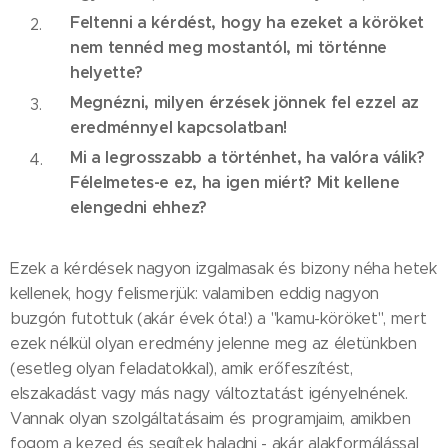
Feltenni a kérdést, hogy ha ezeket a köröket
nem tennéd meg mostantól, mi történne
helyette?
Megnézni, milyen érzések jönnek fel ezzel az
eredménnyel kapcsolatban!
Mi a legrosszabb a történhet, ha valóra válik?
Félelmetes-e ez, ha igen miért? Mit kellene
elengedni ehhez?
Ezek a kérdések nagyon izgalmasak és bizony néha hetek
kellenek, hogy felismerjük: valamiben eddig nagyon
buzgón futottuk (akár évek óta!) a "kamu-köröket", mert
ezek nélkül olyan eredmény jelenne meg az életünkben
(esetleg olyan feladatokkal), amik erőfeszítést,
elszakadást vagy más nagy változtatást igényelnének.
Vannak olyan szolgáltatásaim és programjaim, amikben
fogom a kezed és segítek haladni - akár alakformálással