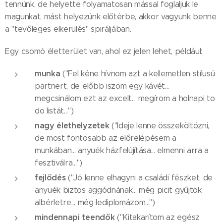
tennünk, de helyette folyamatosan mással foglaljuk le
magunkat, mást helyezünk előtérbe, akkor vagyunk benne
a "tevőleges elkerülés" spiráljában.
Egy csomó életterület van, ahol ez jelen lehet, például:
munka
("Fel kéne hívnom azt a kellemetlen stílusú
partnert, de előbb iszom egy kávét...
megcsinálom ezt az excelt... megírom a holnapi to
do listát...")
nagy élethelyzetek
("Ideje lenne összeköltözni,
de most fontosabb az előrelépésem a
munkában... anyuék házfelújítása... elmenni arra a
fesztiválra...")
fejlődés
("Jó lenne elhagyni a családi fészket, de
anyuék biztos aggódnának... még picit gyűjtök
albérletre... még lediplomázom...")
mindennapi teendők
("Kitakarítom az egész