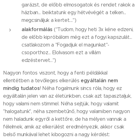
garázst, de előbb elmosogatok és rendet rakok a
házban... beiktatunk egy hétvévégét a telken...
megcsináljuk a kertet....")
alakformálás
("Tudom, hogy heti 3x kéne edzeni,
de előbb kipróbálom még ezt a fogyi kapszulát...
csatlakozom a "Fogadjuk el magunkat"-
csoporthoz... Elolvasom ezt a villám
edzéstervet...")
Nagyon fontos viszont, hogy a fenti példákkal
egyáltalán nem
ellentétben a tevőleges elkerülés
mindig tudatos
! Néha fogalmunk sincs róla, hogy ez
egyáltalán jelen van az életünkben, csak azt tapasztaljuk,
hogy valami nem stimmel. Néha sejtjük, hogy valamit
"halogatunk", néha szembetűnő, hogy valamiben nagyon
nem haladunk egyről a kettőre, de ha mélyen vannak a
félelmek, amik az elkerülést eredményezik, akkor csak
belső munkával lehet kibogozni a nagy kérdést: