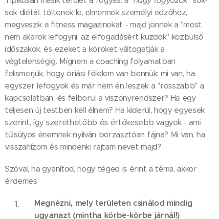
Tipikusan másik terület a fogyás: a "
nagy fogyózók
" sok-
sok diétát töltenek le, elmennek személyi edzőhöz,
megveszik a fitness magazinokat - majd jönnek a "most
nem akarok lefogyni, az elfogadásért küzdök" közbülső
időszakok, és ezeket a köröket váltogatják a
végtelenségig. Mígnem a coaching folyamatban
felismerjük, hogy óriási félelem van bennük: mi van, ha
egyszer lefogyok és már nem én leszek a "rosszabb" a
kapcsolatban, és felborul a viszonyrendszer? Ha egy
teljesen új testben kell élnem? Ha kiderül, hogy egyesek
szerint, így szerethetőbb és értékesebb vagyok - ami
túlsúlyos énemnek nyilván borzasztóan fájna? Mi van, ha
visszahízom és mindenki rajtam nevet majd?
Szóval, ha gyanítod, hogy téged is érint a téma, akkor
érdemes
Megnézni, mely területen csinálod mindig
ugyanazt (mintha körbe-körbe járnál!)