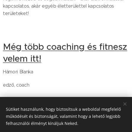
kapcsolatos, akár egyéb életterülettel kapcsolatos
területeket!
Még több coaching és fitnesz
velem itt!
Hámori Blanka
edző, coach
Share
Sütiket használunk, hogy biztosítsuk a weboldal megfelelő
működését és biztonságát, valamint hogy a lehető legjobb
felhasználói élményt kínáljuk Neked.