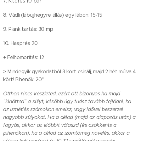
7. Kitörés 10 pár
8. Vádli (lábujjhegyre állás) egy lábon: 15-15
9. Plank tartás: 30 mp
10. Hasprés 20
+ Felhomorítás: 12
> Mindegyik gyakorlatból 3 kört csinálj, majd 2 hét múlva 4
kört! Pihenők: 20"
Otthon nincs készleted, ezért ott bizonyos ha majd
"kinőtted" a súlyt, később úgy tudsz tovább fejlődni, ha
az ismétlés számokon emelsz, vagy idővel beszerzel
nagyobb súlyokat. Ha a célod (majd az alapozás után) a
fogyás, akkor az előbbit válaszd (és csökkents a
pihenőkön), ha a célod az izomtömeg növelés, akkor a
súlyon kell emelned és 10-12 ismétlésnél maradni.