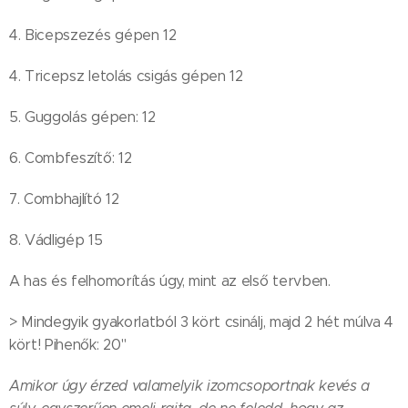
4. Bicepszezés gépen 12
4. Tricepsz letolás csigás gépen 12
5. Guggolás gépen: 12
6. Combfeszítő: 12
7. Combhajlító 12
8. Vádligép 15
A has és felhomorítás úgy, mint az első tervben.
> Mindegyik gyakorlatból 3 kört csinálj, majd 2 hét múlva 4
kört! Pihenők: 20"
Amikor úgy érzed valamelyik izomcsoportnak kevés a