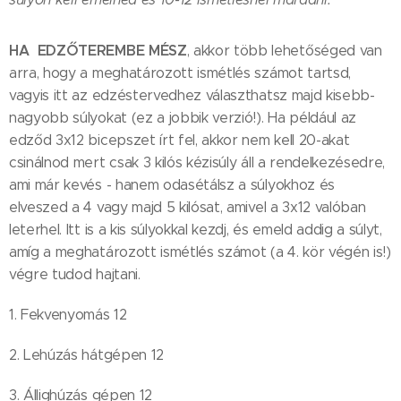
HA EDZŐTEREMBE MÉSZ
, akkor több lehetőséged van
arra, hogy a meghatározott ismétlés számot tartsd,
vagyis itt az edzéstervedhez választhatsz majd kisebb-
nagyobb súlyokat (ez a jobbik verzió!). Ha például az
edződ 3x12 bicepszet írt fel, akkor nem kell 20-akat
csinálnod mert csak 3 kilós kézisúly áll a rendelkezésedre,
ami már kevés - hanem odasétálsz a súlyokhoz és
elveszed a 4 vagy majd 5 kilósat, amivel a 3x12 valóban
leterhel. Itt is a kis súlyokkal kezdj, és emeld addig a súlyt,
amíg a meghatározott ismétlés számot (a 4. kör végén is!)
végre tudod hajtani.
1. Fekvenyomás 12
2. Lehúzás hátgépen 12
3. Állighúzás gépen 12