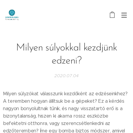
Milyen súlyokkal kezdjünk
edzeni?
2020.07.04
Milyen súlyzókat válasszunk kezdőként az edzéseinkhez?
A teremben hogyan állítsuk be a gépeket? Ez a kérdés
nagyon bonyolultnak tűnik, és nagy visszatartó erő is a
bizonytalanság, hiszen ki akarna rossz eszközbe
befektetni otthonra, vagy szerencsétlenkedni az
edzőteremben? Íme egy bomba biztos módszer, amivel