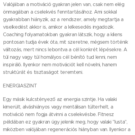
Valójában a motiváció gyakran jelen van, csak nem elég
önmagában a cselekvés fenntartásához. Ami sokkal
gyakrabban hiányzik, az a rendszer, amely megtartja a
viselkedést akkor is, amikor a lelkesedés ingadozik.
Coaching folyamatokban gyakran látszik, hogy a kliens
pontosan tudja évek óta, mit szeretne, mégsem történik
változás, mert nincs lebontva a cél konkrét lépésekre. A
túl nagy vagy túl homályos cél bénító tud lenni, nem
inspiráló. Ilyenkor nem motivációt kell növelni, hanem
struktúrát és tisztaságot teremteni.
ENERGIASZINT
Egy másik kulcstényező az energia szintje. Ha valaki
kimerült, alváshiányos vagy mentálisan túlterhelt, a
motiváció nem fogja átvinni a cselekvésbe. Fitnesz
példában ez gyakran úgy jelenik meg, hogy valaki "lusta",
miközben valójában regenerációs hiányban van. Ilyenkor a