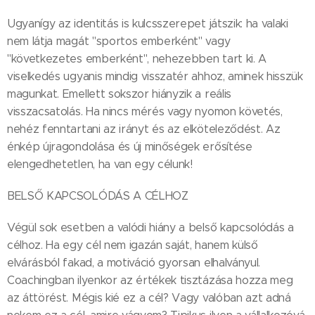
Ugyanígy az identitás is kulcsszerepet játszik: ha valaki
nem látja magát "sportos emberként" vagy
"következetes emberként", nehezebben tart ki. A
viselkedés ugyanis mindig visszatér ahhoz, aminek hisszük
magunkat. Emellett sokszor hiányzik a reális
visszacsatolás. Ha nincs mérés vagy nyomon követés,
nehéz fenntartani az irányt és az elköteleződést. Az
énkép újragondolása és új minőségek erősítése
elengedhetetlen, ha van egy célunk!
BELSŐ KAPCSOLÓDÁS A CÉLHOZ
Végül sok esetben a valódi hiány a belső kapcsolódás a
célhoz. Ha egy cél nem igazán saját, hanem külső
elvárásból fakad, a motiváció gyorsan elhalványul.
Coachingban ilyenkor az értékek tisztázása hozza meg
az áttörést. Mégis kié ez a cél? Vagy valóban azt adná