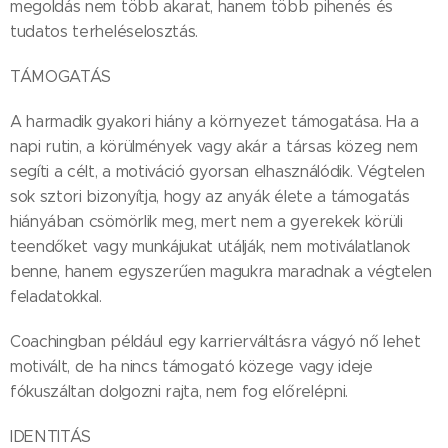
megoldás nem több akarat, hanem több pihenés és
tudatos terheléselosztás.
TÁMOGATÁS
A harmadik gyakori hiány a környezet támogatása. Ha a
napi rutin, a körülmények vagy akár a társas közeg nem
segíti a célt, a motiváció gyorsan elhasználódik. Végtelen
sok sztori bizonyítja, hogy az anyák élete a támogatás
hiányában csömörlik meg, mert nem a gyerekek körüli
teendőket vagy munkájukat utálják, nem motiválatlanok
benne, hanem egyszerűen magukra maradnak a végtelen
feladatokkal.
Coachingban például egy karrierváltásra vágyó nő lehet
motivált, de ha nincs támogató közege vagy ideje
fókuszáltan dolgozni rajta, nem fog előrelépni.
IDENTITÁS