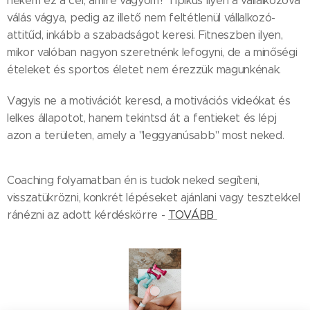
nekem ez a cél, amire vágyom? Tipikus ilyen a vállalkozóvá
válás vágya, pedig az illető nem feltétlenül vállalkozó-
attitűd, inkább a szabadságot keresi. Fitneszben ilyen,
mikor valóban nagyon szeretnénk lefogyni, de a minőségi
ételeket és sportos életet nem érezzük magunkénak.
Vagyis ne a motivációt keresd, a motivációs videókat és
lelkes állapotot, hanem tekintsd át a fentieket és lépj
azon a területen, amely a "leggyanúsabb" most neked.
Coaching folyamatban én is tudok neked segíteni,
visszatükrözni, konkrét lépéseket ajánlani vagy tesztekkel
ránézni az adott kérdéskörre -
TOVÁBB