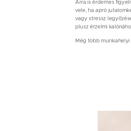
Arra is érdemes figyel
vele, ha apró jutalom
vagy stressz legyőzésé
plusz érzelmi kalóriáho
Még több munkahelyi 