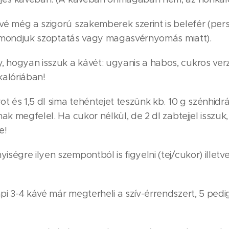
é még a szigorú szakemberek szerint is belefér (pers
at mondjuk szoptatás vagy magasvérnyomás miatt).
hogyan isszuk a kávét: ugyanis a habos, cukros verz
kalóriában!
ot és 1,5 dl sima tehéntejet teszünk kb. 10 g szénhidr
ak megfelel. Ha cukor nélkül, de 2 dl zabtejjel isszuk
e!
égre ilyen szempontból is figyelni (tej/cukor) illetve
i 3-4 kávé már megterheli a szív-érrendszert, 5 ped