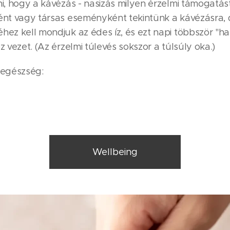
ni, hogy a kávézás - nasizás milyen érzelmi támogatást
ként vagy társas eseményként tekintünk a kávézásra,
hez kell mondjuk az édes íz, és ezt napi többször "ha
z vezet. (Az érzelmi túlevés sokszor a túlsúly oka.)
egészség:
Wellbeing