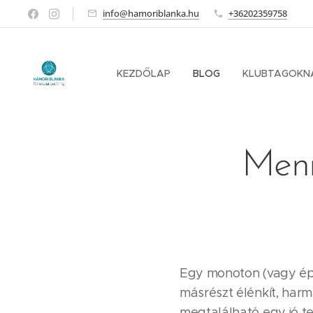
info@hamoriblanka.hu
+36202359758
KEZDŐLAP
BLOG
KLUBTAGOKN
Menn
Egy monoton (vagy épp
másrészt élénkít, harm
megtalálható egy jó t