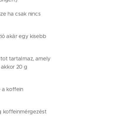
ze ha csak nincs
ió akár egy kisebb
átot tartalmaz, amely
, akkor 20 g
 a koffein
ig koffeinmérgezést