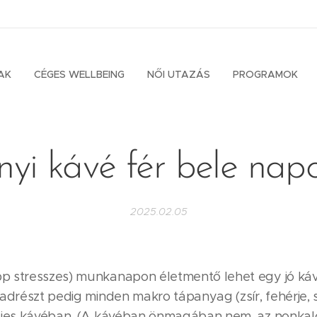
AK
CÉGES WELLBEING
NŐI UTAZÁS
PROGRAMOK
yi kávé fér bele nap
2025.02.05
 stresszes) munkanapon életmentő lehet egy jó kávé
adrészt pedig minden makro tápanyag (zsír, fehérje, 
ejes kávéban. (A kávéban önmagában nem, az nonkalo