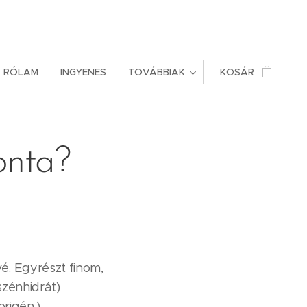
RÓLAM
INGYENES
TOVÁBBIAK
KOSÁR
onta?
. Egyrészt finom,
szénhidrát)
rigén.)