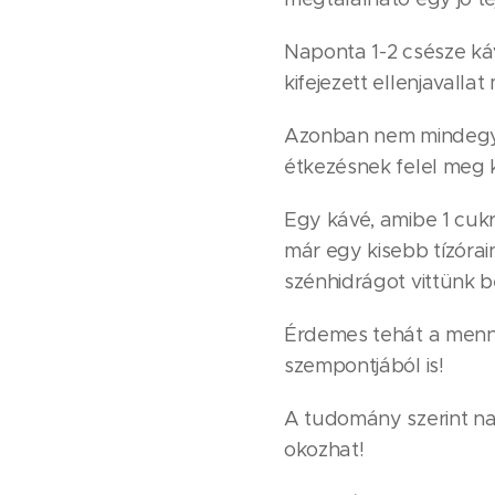
Naponta 1-2 csésze káv
kifejezett ellenjavall
Azonban nem mindegy, 
étkezésnek felel meg 
Egy kávé, amibe 1 cukr
már egy kisebb tízórain
szénhidrágot vittünk b
Érdemes tehát a mennyis
szempontjából is!
A tudomány szerint nap
okozhat!