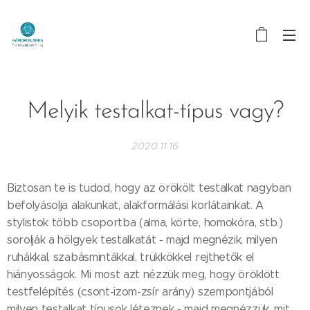
Melyik testalkat-típus vagy?
2020.11.16
Biztosan te is tudod, hogy az örökölt testalkat nagyban
befolyásolja alakunkat, alakformálási korlátainkat. A
stylistok több csoportba (alma, körte, homokóra, stb.)
sorolják a hölgyek testalkatát - majd megnézik, milyen
ruhákkal, szabásmintákkal, trükkökkel rejthetők el
hiányosságok. Mi most azt nézzük meg, hogy öröklött
testfelépítés (csont-izom-zsír arány) szempontjából
milyen testalkat típusok léteznek - majd megnézzük, mit