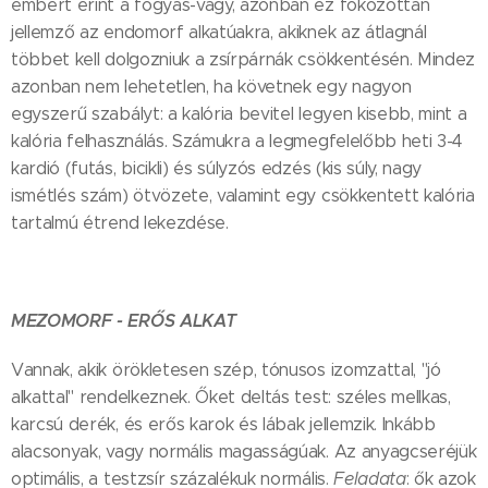
embert érint a fogyás-vágy, azonban ez fokozottan
jellemző az endomorf alkatúakra, akiknek az átlagnál
többet kell dolgozniuk a zsírpárnák csökkentésén. Mindez
azonban nem lehetetlen, ha követnek egy nagyon
egyszerű szabályt: a kalória bevitel legyen kisebb, mint a
kalória felhasználás. Számukra a legmegfelelőbb heti 3-4
kardió (futás, bicikli) és súlyzós edzés (kis súly, nagy
ismétlés szám) ötvözete, valamint egy csökkentett kalória
tartalmú étrend lekezdése.
MEZOMORF - ERŐS ALKAT
Vannak, akik örökletesen szép, tónusos izomzattal, "jó
alkattal" rendelkeznek. Őket deltás test: széles mellkas,
karcsú derék, és erős karok és lábak jellemzik. Inkább
alacsonyak, vagy normális magasságúak. Az anyagcseréjük
optimális, a testzsír százalékuk normális.
Feladata
: ők azok