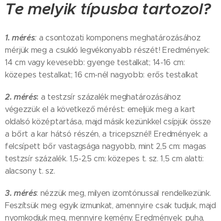
Te melyik típusba tartozol?
1. mérés
:
a csontozati komponens meghatározásához
mérjük meg a csukló legvékonyabb részét! Eredmények:
14 cm vagy kevesebb: gyenge testalkat; 14-16 cm:
közepes testalkat; 16 cm-nél nagyobb: erős testalkat
2. mérés
:
a testzsír százalék meghatározásához
végezzük el a következő mérést: emeljük meg a kart
oldalsó középtartása, majd másik kezünkkel csípjük össze
a bőrt a kar hátsó részén, a tricepsznél! Eredmények: a
felcsípett bőr vastagsága nagyobb, mint 2,5 cm: magas
testzsír százalék. 1,5-2,5 cm: közepes t. sz. 1,5 cm alatti:
alacsony t. sz.
3. mérés
: nézzük meg, milyen izomtónussal rendelkezünk.
Feszítsük meg egyik izmunkat, amennyire csak tudjuk, majd
nyomkodjuk meg, mennyire kemény. Eredmények: puha,