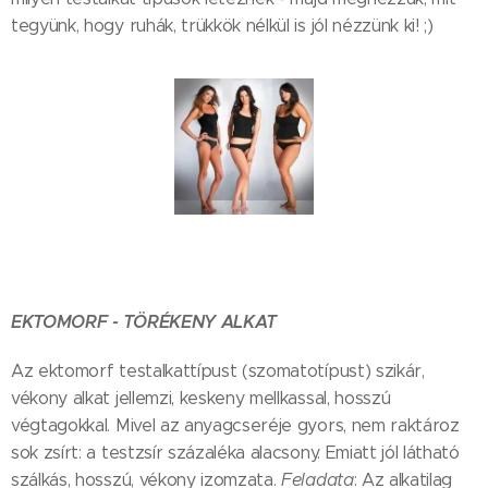
tegyünk, hogy ruhák, trükkök nélkül is jól nézzünk ki! ;)
EKTOMORF - TÖRÉKENY ALKAT
Az ektomorf testalkattípust (szomatotípust) szikár,
vékony alkat jellemzi, keskeny mellkassal, hosszú
végtagokkal. Mivel az anyagcseréje gyors, nem raktároz
sok zsírt: a testzsír százaléka alacsony. Emiatt jól látható
szálkás, hosszú, vékony izomzata.
Feladata
: Az alkatilag