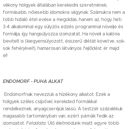
vékony hölgyek általában kerekedni szeretnének,
formásabb, nőiesebb idomokra vágynak. Számukra nem a
több hizlaló étel evése a megoldás, hanem az, hogy heti
3-4 alkalommal egy súlyzós edzés programmal növelje és
formálja, így hangsúlyozza izomzatát. Ha növeli a kalória
bevitelt is (kiegyensúlyozott, ésszerű diétát követve, sok-
sok fehérjével!), hamarosan látványos fejlődést ér majd
el!
ENDOMORF - PUHA ALKAT
Endomorfnak nevezzük a hízékony alkatot. Ezek a
hölgyek széles csípővel, kerekded formákkal
rendelkeznek, anyagcseréjük lassú. A testzsír százalékuk
magasabb tartományban van, ezért párnák fedik az
izomzatot.
Feladata
: Ülő életmódunk miatt egyre több