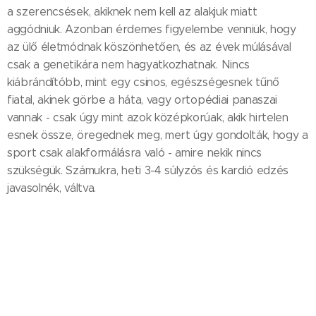
a szerencsések, akiknek nem kell az alakjuk miatt
aggódniuk. Azonban érdemes figyelembe venniük, hogy
az ülő életmódnak köszönhetően, és az évek múlásával
csak a genetikára nem hagyatkozhatnak. Nincs
kiábrándítóbb, mint egy csinos, egészségesnek tűnő
fiatal, akinek görbe a háta, vagy ortopédiai panaszai
vannak - csak úgy mint azok középkorúak, akik hirtelen
esnek össze, öregednek meg, mert úgy gondolták, hogy a
sport csak alakformálásra való - amire nekik nincs
szükségük. Számukra, heti 3-4 súlyzós és kardió edzés
javasolnék, váltva.