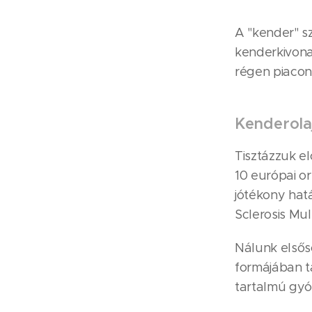
A "kender" sz
kenderkivona
régen piacon 
Kenderolaj
Tisztázzuk el
10 európai o
jótékony hat
Sclerosis Mu
Nálunk elsős
formájában t
tartalmú gy