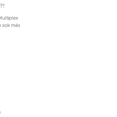
?!
Multiplex
n sok más
ú