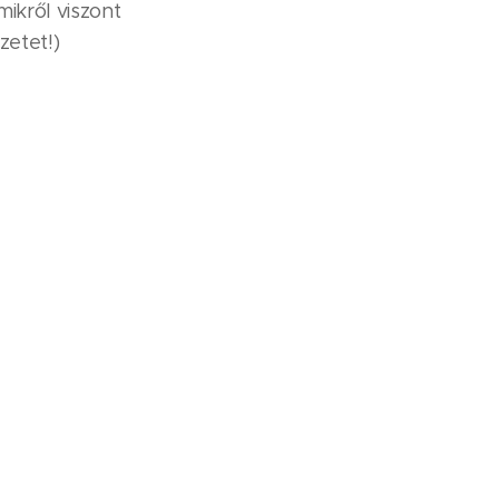
amikről viszont
zetet!)