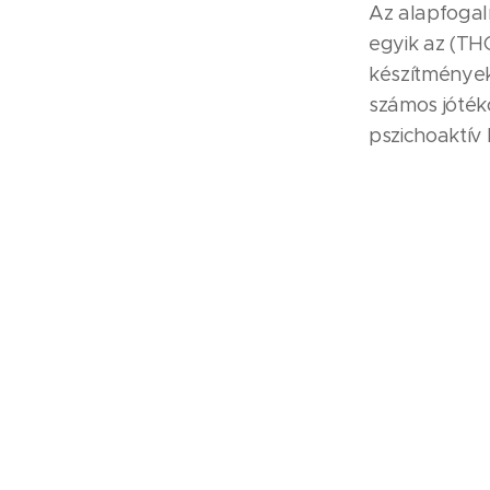
Az alapfogal
egyik az (THC
készítmények
számos jóték
pszichoaktív