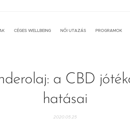
AK
CÉGES WELLBEING
NŐI UTAZÁS
PROGRAMOK
nderolaj: a CBD jóték
hatásai
2020.05.25