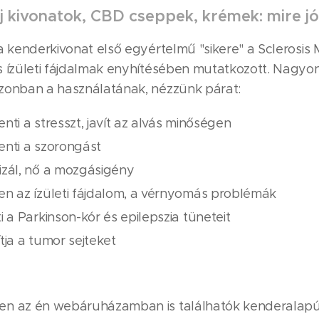
 kivonatok, CBD cseppek, krémek: mire jó
a kenderkivonat első egyértelmű "sikere" a Sclerosis 
s ízületi fájdalmak enyhítésében mutatkozott. Nagyo
zonban a használatának, nézzünk párat:
nti a stresszt, javít az alvás minőségen
enti a szorongást
izál, nő a mozgásigény
en az ízületi fájdalom, a vérnyomás problémák
i a Parkinson-kór és epilepszia tüneteit
tja a tumor sejteket
en az én webáruházamban is találhatók kenderalap