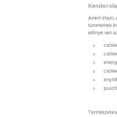
Kenderolaj
Amint írtam, 
tüneteinek é
előnye van a
csökke
csökk
energ
csökk
enyhít
pusztí
Természetes