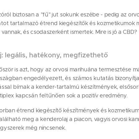
óról biztosan a "fű" jut sokunk eszébe - pedig az orvo
tot tartalmazó étrend kiegészítők és kozmetikumok
vannak, és csodaszerként ismertek. Mire is jó a CBD?
: legális, hatékony, megfizethető
őször is azt, hogy az orvosi marihuána termesztése m
rszágban engedélyezett, és számos kutatás bizonyítj
ással bírnak a kender-tartalmú készítmények, elsőso
ltiplex kapcsán feltűnően sok a pozitív eredmény.
orban étrend kiegészítő készítmények és kozmetiku
alálható meg a kenderolaj a piacon, vagyis orvosi kan
ógyszerek még nincsenek.