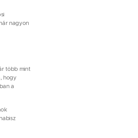
si
 már nagyon
ár több mint
a, hogy
rban a
mok
nabisz