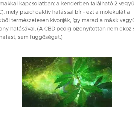
makkal kapcsolatban: a kenderben található 2 vegyü
), mely pszichoaktív hatással bír - ezt a molekulát a
ből természetesen kivonják, így marad a másik vegy
ony hatásával. (A CBD pedig bizonyítottan nem okoz
 hatást, sem függőséget.)