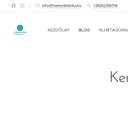
info@hamoriblanka.hu
+36202359758
KEZDŐLAP
BLOG
KLUBTAGOKN
Ke