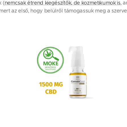
 (
nemcsak étrend kiegészítők, de kozmetikumok is
, 
 mert az első, hogy belülről támogassuk meg a szerve