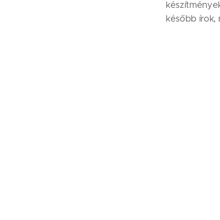
készítmények
később írok,