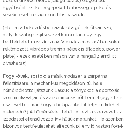
edzésmunkával (aerob jellegű edzés) elégetned.
Egyébként ezeket a gépeket terhesség, epekő és
vesekő esetén szigorúan tilos használni.
(Ebben a bekezdésben azokról a gépekről van szó,
melyek szalag segítségével konkrétan egy-egy
testfelületet masszíroznak. Vannak a mostanában sokat
reklámozott vibrációs tréning gépek is (flabélos, power
plate) - ezek esetében máson van a hangsúly, erről itt
olvashatsz)
Fogyi-övek, sortok:
a másik módszer a zsírpárna
fellazítására, a mechanikus megoldáson túl, ha a
hőmérséklettel játszunk. Lássuk a tényeket: a sportolás
izommunkával jár, és az izommunka hőt termel (ugye te is
észrevetted már, hogy a hólapátolástól teljesen ki lehet
melegedni?) A hőmérséklet tehát nő, ezt a szervezet az
izzadással ellensúlyozza, így hűtjük magunkat. Ha azonban
bizonyos testfelületeket elfedünk pl. egy jó vastag fogyi-