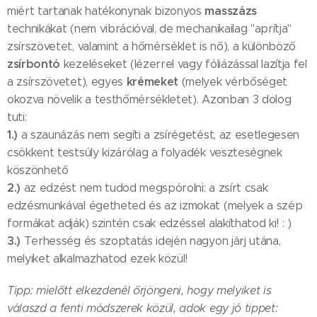
masszázs
miért tartanak hatékonynak bizonyos
technikákat (nem vibrációval, de mechanikailag "aprítja"
zsírszövetet, valamint a hőmérséklet is nő), a különböző
zsírbontó
kezeléseket (lézerrel vagy fóliázással lazítja fel
krémeket
a zsírszövetet), egyes
(melyek vérbőséget
okozva növelik a testhőmérsékletet). Azonban 3 dolog
tuti:
1.)
a szaunázás nem segíti a zsírégetést, az esetlegesen
csökkent testsúly kizárólag a folyadék veszteségnek
köszönhető
2.)
az edzést nem tudod megspórolni: a zsírt csak
edzésmunkával égetheted és az izmokat (melyek a szép
formákat adják) szintén csak edzéssel alakíthatod ki! : )
3.)
Terhesség és szoptatás idején nagyon járj utána,
melyiket alkalmazhatod ezek közül!
Tipp: mielőtt elkezdenél őrjöngeni, hogy melyiket is
válaszd a fenti módszerek közül, adok egy jó tippet: