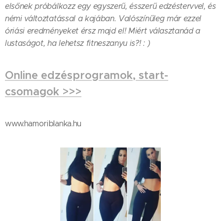
elsőnek próbálkozz egy egyszerű, ésszerű edzéstervvel, és
némi változtatással a kajában. Valószínűleg már ezzel
óriási eredményeket érsz majd el! Miért választanád a
lustaságot, ha lehetsz fitneszanyu is?! : )
Online edzésprogramok, start-
csomagok >>>
www.hamoriblanka.hu