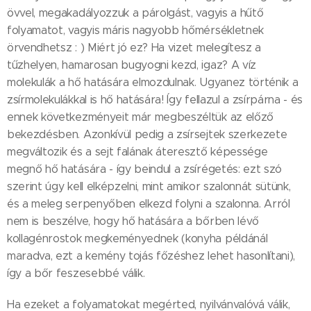
övvel, megakadályozzuk a párolgást, vagyis a hűtő
folyamatot, vagyis máris nagyobb hőmérsékletnek
örvendhetsz : ) Miért jó ez? Ha vizet melegítesz a
tűzhelyen, hamarosan bugyogni kezd, igaz? A víz
molekulák a hő hatására elmozdulnak. Ugyanez történik a
zsírmolekulákkal is hő hatására! Így fellazul a zsírpárna - és
ennek következményeit már megbeszéltük az előző
bekezdésben. Azonkívül pedig a zsírsejtek szerkezete
megváltozik és a sejt falának áteresztő képessége
megnő hő hatására - így beindul a zsírégetés: ezt szó
szerint úgy kell elképzelni, mint amikor szalonnát sütünk,
és a meleg serpenyőben elkezd folyni a szalonna. Arról
nem is beszélve, hogy hő hatására a bőrben lévő
kollagénrostok megkeményednek (konyha példánál
maradva, ezt a kemény tojás főzéshez lehet hasonlítani),
így a bőr feszesebbé válik.
Ha ezeket a folyamatokat megérted, nyilvánvalóvá válik,