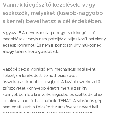
Vannak kiegészítő kezelések, vagy
eszközök, melyeket (kisebb-nagyobb
sikerrel) bevethetsz a cél érdekében.
Vigyázat!! A neve is mutatja, hogy ezek kiegészítő
megoldások, vagyis nem pótolják a teljes körű, hatékony
edzésprogramot! És nem is pontosan úgy működnek,
ahogy talán elsőre gondoltad...
Rázógépek:
a vibráció egy mechanikus hatásként
fellazítja a lerakódott, tömött zsírszövet
összekapaszkodott zsírsejtjeit. A lazább szerkezetű
zsírszövetet könnyebb égetni, mert a zsír így
könnyebben lép ki a vérkeringésbe és szállítódik el az
izmokhoz, ahol felhasználódik. TEHÁT: A vibrációs gép
nem égeti zsírt, a fellazított zsírszövetet neked kell