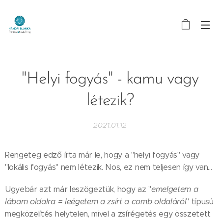
"Helyi fogyás" - kamu vagy
létezik?
2021.01.12
Rengeteg edző írta már le, hogy a "helyi fogyás" vagy
"lokális fogyás" nem létezik. Nos, ez nem teljesen így van...
Ugyebár azt már leszögeztük, hogy az "
emelgetem a
lábam oldalra = leégetem a zsírt a comb oldaláról
" típusú
megközelítés helytelen, mivel a zsírégetés egy összetett