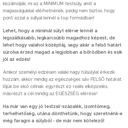
kiszámolják, mi az a MINIMUM testsúly, amit a
magasságukkal elérhetnének, pedig nem biztos, hogy
pont azzal a súllyal lennél a top formádban!
Lehet, hogy a minimál súlyt elérve lennél a
legszálkásabb, legkarcsúbb magadhoz képest, de
lehet hogy valahol középtáj, vagy akár a felső határt
súrolva érzed magad a legjobban a bőrödben és esik
jól az edzés!
Amikor személyi edzésen valaki nagy túlsúlylal érkezik
hozzám, akkor mindig az egészséges sáv FELSŐ határát
lőjük be első célnak: egyrészt ez reális elképzelés,
másrészt a cél mindig az EGÉSZSÉG elérése!
Ha már van egy jó testzsír-százalék, izomtömeg,
terhelhetőség, utána dönthetünk, hogy szeretnénk-e
még faragni a súlyból - de már nem kötelező!