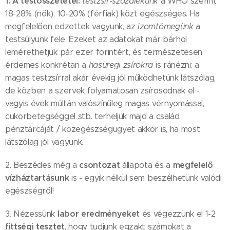
1. A testösszetétel:
testzsír-százalékunk
a WHO szerint
18-28% (nők), 10-20% (férfiak) közt egészséges. Ha
megfelelően edzettek vagyunk, az
izomtömegünk
a
testsúlyunk fele. Ezeket az adatokat már bárhol
lemérethetjük pár ezer forintért, és természetesen
érdemes konkrétan a
hasüregi zsírokra
is ránézni: a
magas testzsírral akár évekig jól működhetünk látszólag,
de közben a szervek folyamatosan zsírosodnak el -
vagyis évek múltán valószínűleg magas vérnyomással,
cukorbetegséggel stb. terheljük majd a család
pénztárcáját / közegészségügyet akkor is, ha most
látszólag jól vagyunk.
csontozat
megfelelő
2. Beszédes még a
állapota és a
vízháztartásunk
is - egyik nélkül sem beszélhetünk valódi
egészségről!
labor eredményeket
3. Nézessünk
és végezzünk el 1-2
fittségi tesztet
, hogy tudjunk egzakt számokat a