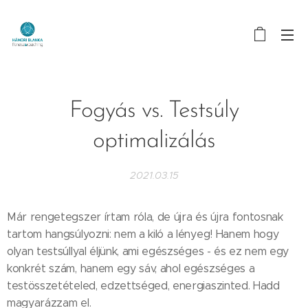
Fogyás vs. Testsúly
optimalizálás
2021.03.15
Már rengetegszer írtam róla, de újra és újra fontosnak
tartom hangsúlyozni: nem a kiló a lényeg! Hanem hogy
olyan testsúllyal éljünk, ami egészséges - és ez nem egy
konkrét szám, hanem egy sáv, ahol egészséges a
testösszetételed, edzettséged, energiaszinted. Hadd
magyarázzam el.