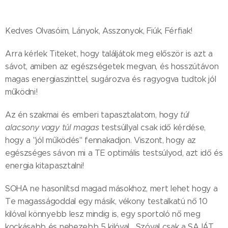
Kedves Olvasóim, Lányok, Asszonyok, Fiúk, Férfiak!
Arra kérlek Titeket, hogy találjátok meg először is azt a
sávot, amiben az egészségetek megvan, és hosszútávon
magas energiaszinttel, sugározva és ragyogva tudtok jól
működni!
Az én szakmai és emberi tapasztalatom, hogy
túl
alacsony vagy túl magas
testsúllyal csak idő kérdése,
hogy a "jól működés" fennakadjon. Viszont, hogy az
egészséges sávon mi a TE optimális testsúlyod, azt idő és
energia kitapasztalni!
SOHA ne hasonlítsd magad másokhoz, mert lehet hogy a
Te magasságoddal egy másik, vékony testalkatú nő 10
kilóval könnyebb lesz mindig is, egy sportoló nő meg
kockásabb és nehezebb 5 kilóval... Szóval csak a SAJÁT