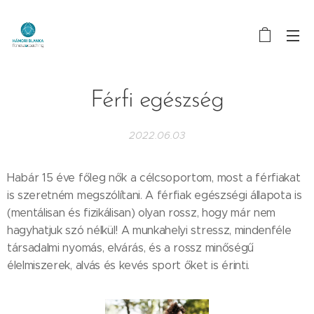
Férfi egészség
2022.06.03
Habár 15 éve főleg nők a célcsoportom, most a férfiakat
is szeretném megszólítani. A férfiak egészségi állapota is
(mentálisan és fizikálisan) olyan rossz, hogy már nem
hagyhatjuk szó nélkül! A munkahelyi stressz, mindenféle
társadalmi nyomás, elvárás, és a rossz minőségű
élelmiszerek, alvás és kevés sport őket is érinti.