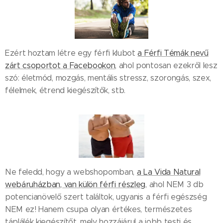
Ezért hoztam létre egy férfi klubot
a Férfi Témák nevű
zárt csoportot a Facebookon
, ahol pontosan ezekről lesz
szó: életmód, mozgás, mentális stressz, szorongás, szex,
félelmek, étrend kiegészítők, stb.
Ne feledd, hogy a webshopomban,
a La Vida Natural
webáruházban, van külön férfi részleg
, ahol NEM 3 db
potencianövelő szert találtok, ugyanis a férfi egészség
NEM ez! Hanem csupa olyan értékes, természetes
táplálék kiegészítőt, mely hozzájárul a jobb testi és