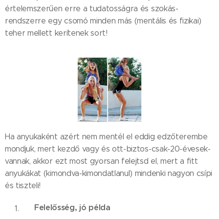
értelemszerűen erre a tudatosságra és szokás-
rendszerre egy csomó minden más (mentális és fizikai)
teher mellett kerítenek sort!
Ha anyukaként azért nem mentél el eddig edzőterembe
mondjuk, mert kezdő vagy és ott-biztos-csak-20-évesek-
vannak, akkor ezt most gyorsan felejtsd el, mert a fitt
anyukákat (kimondva-kimondatlanul) mindenki nagyon csípi
és tiszteli!
Felelősség, jó példa