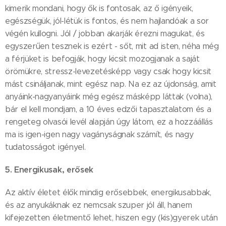
kimerik mondani, hogy ők is fontosak, az ő igényeik,
egészségük, jól-létük is fontos, és nem hajlandóak a sor
végén kullogni. Jól / jobban akarják érezni magukat, és
egyszerűen tesznek is ezért - sőt, mit ad isten, néha még
a férjüket is befogják, hogy kicsit mozogjanak a saját
örömükre, stressz-levezetésképp vagy csak hogy kicsit
mást csináljanak, mint egész nap. Na ez az újdonság, amit
anyáink-nagyanyáink még egész másképp láttak (volna),
bár el kell mondjam, a 10 éves edzői tapasztalatom és a
rengeteg olvasói levél alapján úgy látom, ez a hozzáállás
ma is igen-igen nagy vagányságnak számít, és nagy
tudatosságot igényel.
5. Energikusak, erősek
Az aktív életet élők mindig erősebbek, energikusabbak,
és az anyukáknak ez nemcsak szuper jól áll, hanem
kifejezetten életmentő lehet, hiszen egy (kis)gyerek után