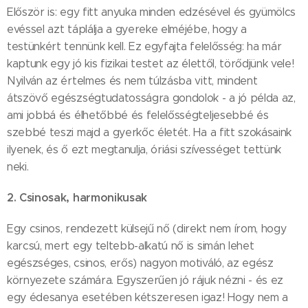
Először is: egy fitt anyuka minden edzésével és gyümölcs
evéssel azt táplálja a gyereke elméjébe, hogy a
testünkért tennünk kell. Ez egyfajta felelősség: ha már
kaptunk egy jó kis fizikai testet az élettől, törődjünk vele!
Nyilván az értelmes és nem túlzásba vitt, mindent
átszövő egészségtudatosságra gondolok - a jó példa az,
ami jobbá és élhetőbbé és felelősségteljesebbé és
szebbé teszi majd a gyerkőc életét. Ha a fitt szokásaink
ilyenek, és ő ezt megtanulja, óriási szívességet tettünk
neki.
2. Csinosak, harmonikusak
Egy csinos, rendezett külsejű nő (direkt nem írom, hogy
karcsú, mert egy teltebb-alkatú nő is simán lehet
egészséges, csinos, erős) nagyon motiváló, az egész
környezete számára. Egyszerűen jó rájuk nézni - és ez
egy édesanya esetében kétszeresen igaz! Hogy nem a