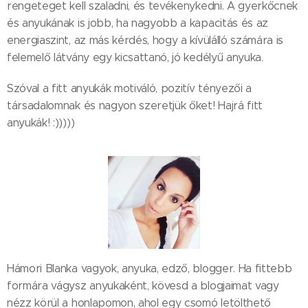
rengeteget kell szaladni, és tevékenykedni. A gyerkőcnek
és anyukának is jobb, ha nagyobb a kapacitás és az
energiaszint, az más kérdés, hogy a kívülálló számára is
felemelő látvány egy kicsattanó, jó kedélyű anyuka.
Szóval a fitt anyukák motiváló, pozitív tényezői a
társadalomnak és nagyon szeretjük őket! Hajrá fitt
anyukák! :)))))
Hámori Blanka vagyok, anyuka, edző, blogger. Ha fittebb
formára vágysz anyukaként, kövesd a blogjaimat vagy
nézz körül a honlapomon, ahol egy csomó letölthető