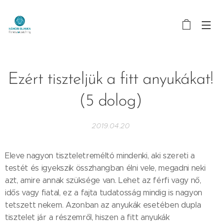
Ezért tiszteljük a fitt anyukákat!
(5 dolog)
2019.04.20
Eleve nagyon tiszteletreméltó mindenki, aki szereti a
testét és igyekszik összhangban élni vele, megadni neki
azt, amire annak szüksége van. Lehet az férfi vagy nő,
idős vagy fiatal, ez a fajta tudatosság mindig is nagyon
tetszett nekem. Azonban az anyukák esetében dupla
tisztelet jár a részemről, hiszen a fitt anyukák