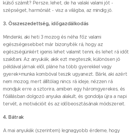
külső számít? Persze, lehet, de ha valaki valami jót -
szépséget, harmóniát - visz a világba, az mindig jó.
3. Összeszedettség, időgazdálkodás
Mindenki, aki heti 3 mozog és néha főz valami
egészségesebbet már bizonyíték rá, hogy az
egészségünkért igenis lehet valamit tenni, és lehet rá időt
szakítani. Az anyukák, akik ezt megteszik, különösen jó
példával járnak elől, pláne ha több gyerekkel vagy
gyerek+munka kombóval teszik ugyanezt. Bárki, aki azért
nem mozog, mert állítólag nincs rá ideje, nézzen rá
mondjuk erre a sztorira, amiben egy háromgyerekes, és
főállásban dolgozó anyuka alakult, és gondolja újra a napi
tervét, a motivációit és az időbeosztásának módszereit.
4. Bátrak
A mai anyukák (szerintem) legnagyobb érdeme, hogy