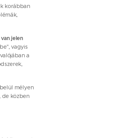
ek korábban
blémák,
 van jelen
be", vagyis
valójában a
ódszerek,
belül mélyen
, de közben