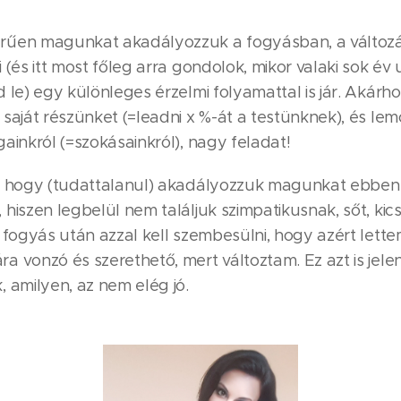
űen magunkat akadályozzuk a fogyásban, a változá
 (és itt most főleg arra gondolok, mikor valaki sok év
 le) egy különleges érzelmi folyamattal is jár. Akárho
saját részünket (=leadni x %-át a testünknek), és le
ainkról (=szokásainkról), nagy feladat!
, hogy (tudattalanul) akadályozzuk magunkat ebben
hiszen legbelül nem találjuk szimpatikusnak, sőt, kics
 fogyás után azzal kell szembesülni, hogy azért lette
 vonzó és szerethető, mert változtam. Ez azt is jelen
 amilyen, az nem elég jó.