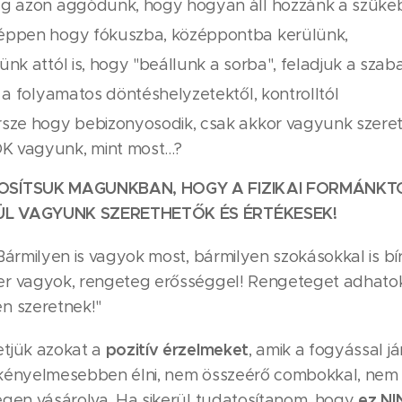
eg azon aggódunk, hogy hogyan áll hozzánk a szűke
éppen hogy fókuszba, középpontba kerülünk,
ünk attól is, hogy "beállunk a sorba", feladjuk a sz
e a folyamatos döntéshelyzetektől, kontrolltól
rsze hogy bebizonyosodik, csak akkor vagyunk szeret
 vagyunk, mint most...?
OSÍTSUK MAGUNKBAN, HOGY A FIZIKAI FORMÁNKT
L VAGYUNK SZERETHETŐK ÉS ÉRTÉKESEK!
Bármilyen is vagyok most, bármilyen szokásokkal is bí
r vagyok, rengeteg erősséggel! Rengeteget adhatok
n szeretnek!"
pozitív érzelmeket
tjük azokat a
, amik a fogyással já
kényelmesebben élni, nem összeérő combokkal, nem 
ez NI
egen vásárolva. Ha sikerül tudatosítanom, hogy