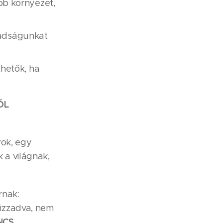
bb környezet,
abadságunkat
hetők, ha
ÓL
rok, egy
 a világnak,
rnak:
izzadva, nem
NCS