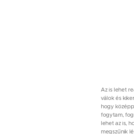
Az is lehet r
válok és kike
hogy középpo
fogytam, fogl
lehet az is,
megszűnik lé