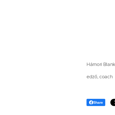
Hámori Blan
edző, coach
Share