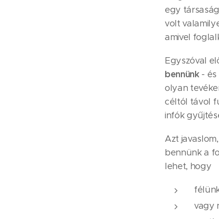
egy társaság
volt valamil
amivel foglalk
Egyszóval el
bennünk
- és
olyan tevéke
céltól távol 
infók gyűjtés
Azt javaslom
bennünk a fo
lehet, hogy
félünk
vagy n