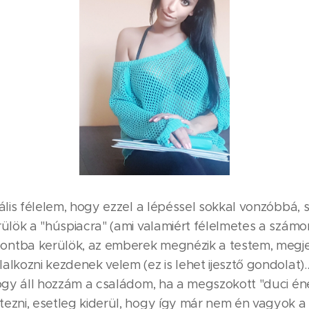
eális félelem, hogy ezzel a lépéssel sokkal vonzóbbá, 
rülök a "húspiacra" (ami valamiért félelmetes a szám
ntba kerülök, az emberek megnézik a testem, megje
alkozni kezdenek velem (ez is lehet ijesztő gondolat).
 hogy áll hozzám a családom, ha a megszokott "duci é
tezni, esetleg kiderül, hogy így már nem én vagyok a