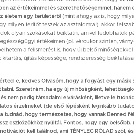
ben az értékeimmel és szerethetőségemmel, hanem 
z életem egy területéről
(mint ahogy az is, hogy mily
gy milyen terítőt teszek az asztalomra!), akkor felsz
dok olyan szokásokat beiktatni, amivel ledobhatok pár
 egészségügyi értékeimen (pl. vércukor szinten, várn
elhetem a felismerést is, hogy új belső minőségekkel
kitartás, újítás képessége, rendszeresség beiktatása
érted-e, kedves Olvasóm, hogy a fogyást egy másik
ttatni. Szeretném, ha egy új minőségként, lehetőségk
 és nem pedig társadalmi elvárásként, illetve le tudná
latos érzelmeket (de első lépésként leginkább tudatos
a tudnád, hogy természetes, hogy vannak Benned fé
ssz eszközökhöz nyúltál. Fontos, hogy egy belsőbb
motivációt kell találnod, ami TÉNYLEG RÓLAD szól, é