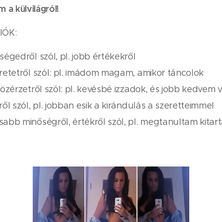
 a külvilágról!
IÓK:
égedről szól, pl. jobb értékekről
retetről szól: pl. imádom magam, amikor táncolok
özérzetről szól: pl. kevésbé izzadok, és jobb kedvem 
ől szól, pl. jobban esik a kirándulás a szeretteimmel
bb minőségről, értékről szól, pl. megtanultam kitartan