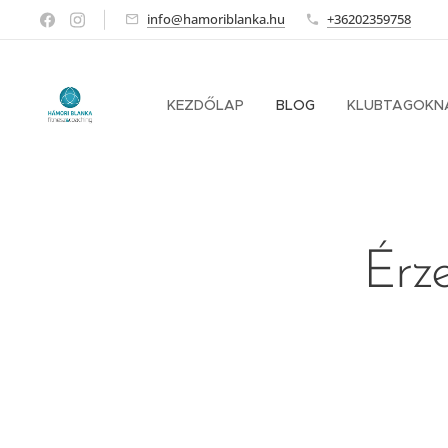
info@hamoriblanka.hu
+36202359758
KEZDŐLAP
BLOG
KLUBTAGOKN
Érze