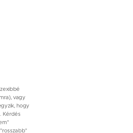
szexibbé
omra), vagy
gyzik, hogy
.. Kérdés
nem"
 "rosszabb"