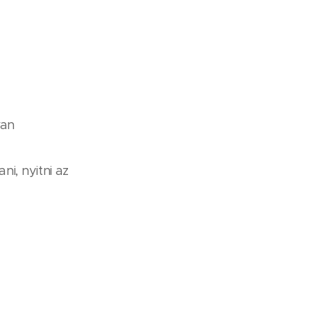
van
i, nyitni az