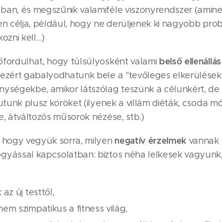
ban, és megszűnik valamiféle viszonyrendszer (amin
yen célja, például, hogy ne derüljenek ki nagyobb pro
ozni kell...)
belső ellenállás
őfordulhat, hogy túlsúlyosként valami
 ezért gabalyodhatunk bele a "tevőleges elkerülések
nységekbe, amikor látszólag teszünk a célunkért, de 
futunk plusz köröket (ilyenek a villám diéták, csoda m
e, átváltozós műsorok nézése, stb.)
negatív érzelmek
, hogy vegyük sorra, milyen
vannak 
gyással kapcsolatban: biztos néha lelkesek vagyunk
 az új testtől,
em szimpatikus a fitness világ,