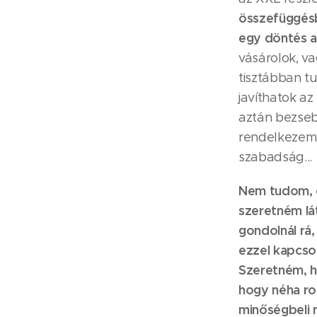
összefüggés
egy döntés a
vásárolok, va
tisztábban tu
javíthatok az
aztán bezseb
rendelkezem: 
szabadság...
Nem tudom, 
szeretném lá
gondolnál rá,
ezzel kapcso
Szeretném, h
hogy néha ro
minőségbeli 