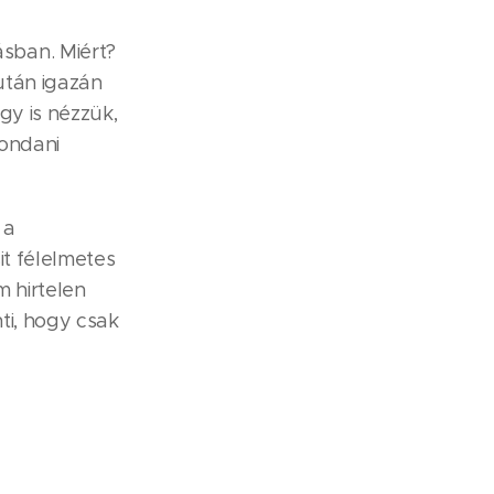
sban. Miért?
 után igazán
gy is nézzük,
mondani
 a
it félelmetes
m hirtelen
ti, hogy csak