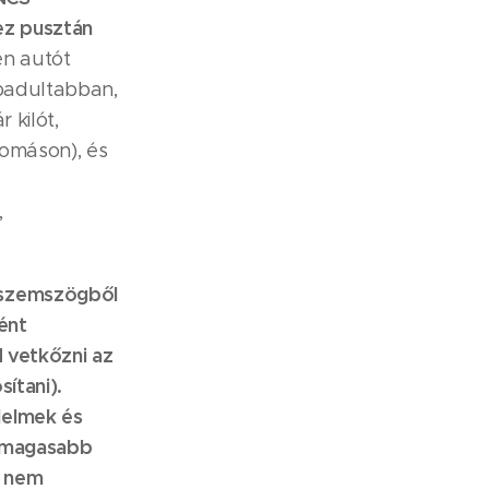
ez pusztán
en autót
abadultabban,
 kilót,
yomáson), és
,
 szemszögből
ént
d vetkőzni az
ítani).
lelmek és
, magasabb
s nem