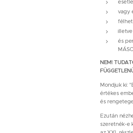
esetl
vagy 
félhet
illetv
és pe
MÁSOK
NEM! TUDAT
FÜGGETLENÜ
Mondjuk ki: "
értékes embe
és rengetege
Ezután nézhe
szeretnék-e 
az XXL részl