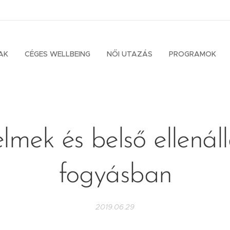
AK
CÉGES WELLBEING
NŐI UTAZÁS
PROGRAMOK
lmek és belső ellenál
fogyásban
2019.06.29