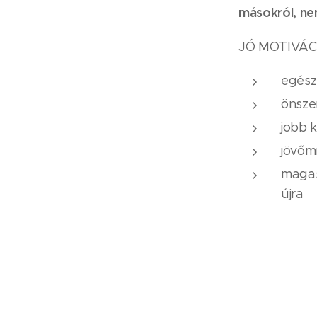
másokról, nem
JÓ MOTIVÁC
egészs
önsze
jobb k
jövőmr
magasa
újra