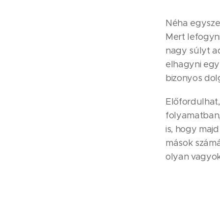
Néha egyszer
Mert lefogyni
nagy súlyt ad
elhagyni egy 
bizonyos dolg
Előfordulhat
folyamatban, 
is, hogy majd
mások számára
olyan vagyok,