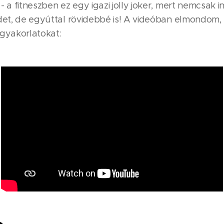
- a fitneszben ez egy igazi jolly joker, mert nemcsak
det, de egyúttal rövidebbé is! A videóban elmondom,
 gyakorlatokat: