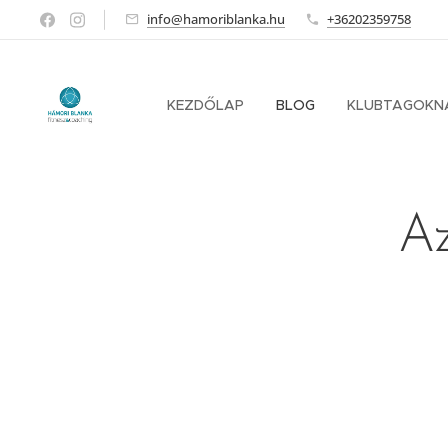
info@hamoriblanka.hu
+36202359758
KEZDŐLAP
BLOG
KLUBTAGOKN
Az