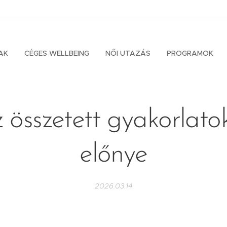
AK
CÉGES WELLBEING
NŐI UTAZÁS
PROGRAMOK
 összetett gyakorlato
előnye
2026.03.14