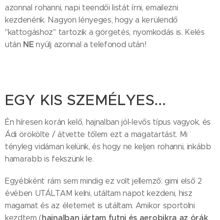
azonnal rohanni, napi teendői listát írni, emailezni
kezdenénk. Nagyon lényeges, hogy a kerülendő
"kattogáshoz" tartozik a görgetés, nyomkodás is. Kelés
NE
után
nyúlj azonnal a telefonod után!
EGY KIS SZEMÉLYES...
Én híresen korán kelő, hajnalban jól-levős típus vagyok, és
Ádi örökölte / átvette tőlem ezt a magatartást. Mi
tényleg vidáman kelünk, és hogy ne keljen rohanni, inkább
hamarabb is fekszünk le.
Egyébként rám sem mindig ez volt jellemző: gimi első 2
évében UTÁLTAM kelni, utáltam napot kezdeni, hisz
magamat és az életemet is utáltam. Amikor sportolni
hajnalban jártam futni és aerobikra az órák
kezdtem (