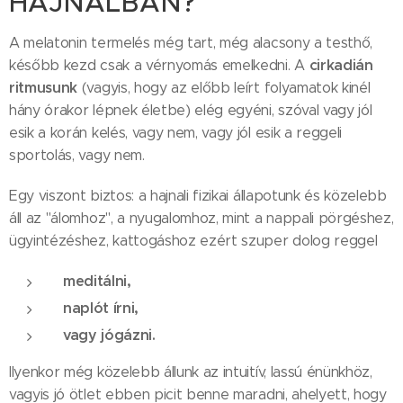
HAJNALBAN?
A melatonin termelés még tart, még alacsony a testhő,
cirkadián
később kezd csak a vérnyomás emelkedni. A
ritmusunk
(vagyis, hogy az előbb leírt folyamatok kinél
hány órakor lépnek életbe) elég egyéni, szóval vagy jól
esik a korán kelés, vagy nem, vagy jól esik a reggeli
sportolás, vagy nem.
Egy viszont biztos: a hajnali fizikai állapotunk és közelebb
áll az "álomhoz", a nyugalomhoz, mint a nappali pörgéshez,
ügyintézéshez, kattogáshoz ezért szuper dolog reggel
meditálni,
naplót írni,
vagy jógázni.
Ilyenkor még közelebb állunk az intuitív, lassú énünkhöz,
vagyis jó ötlet ebben picit benne maradni, ahelyett, hogy