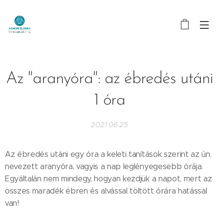
Az "aranyóra": az ébredés utáni
1 óra
2021.06.25
Az ébredés utáni egy óra a keleti tanítások szerint az ún.
nevezett aranyóra, vagyis a nap leglényegesebb órája.
Egyáltalán nem mindegy, hogyan kezdjük a napot, mert az
összes maradék ébren és alvással töltött órára hatással
van!