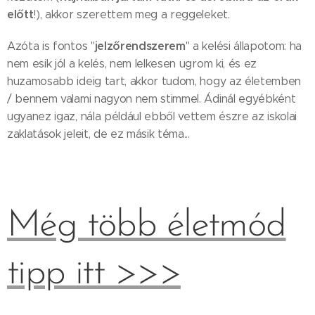
előtt
!), akkor szerettem meg a reggeleket.
jelzőrendszerem
Azóta is fontos "
" a kelési állapotom: ha
nem esik jól a kelés, nem lelkesen ugrom ki, és ez
huzamosabb ideig tart, akkor tudom, hogy az életemben
/ bennem valami nagyon nem stimmel. Ádinál egyébként
ugyanez igaz, nála például ebből vettem észre az iskolai
zaklatások jeleit, de ez másik téma...
Még több életmód
tipp itt >>>