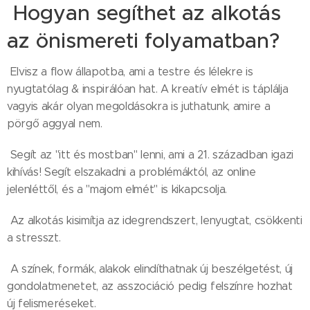
Hogyan segíthet az alkotás
az önismereti folyamatban?
Elvisz a flow állapotba, ami a testre és lélekre is
nyugtatólag & inspirálóan hat. A kreatív elmét is táplálja
vagyis akár olyan megoldásokra is juthatunk, amire a
pörgő aggyal nem.
Segít az "itt és mostban" lenni, ami a 21. században igazi
kihívás! Segít elszakadni a problémáktól, az online
jelenléttől, és a "majom elmét" is kikapcsolja.
Az alkotás kisimítja az idegrendszert, lenyugtat, csökkenti
a stresszt.
A színek, formák, alakok elindíthatnak új beszélgetést, új
gondolatmenetet, az asszociáció pedig felszínre hozhat
új felismeréseket.