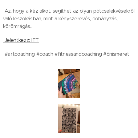
Az, hogy a kéz alkot, segíthet az olyan pótcselekvésekről
való leszokásban, mint a kényszerevés, dohányzás,
körömrágás...
Jelentkezz: ITT
#artcoaching #coach #fitnessandcoaching #önismeret