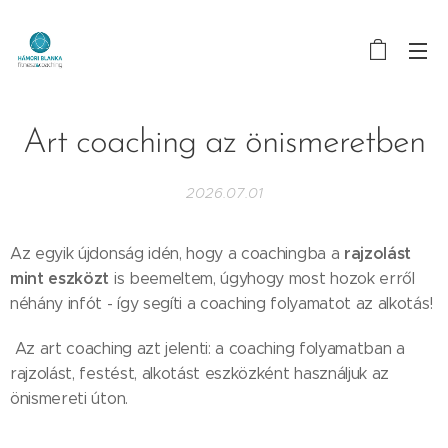
Art coaching az önismeretben
2026.07.01
rajzolást
Az egyik újdonság idén, hogy a coachingba a
mint eszközt
is beemeltem, úgyhogy most hozok erről
néhány infót - így segíti a coaching folyamatot az alkotás!
Az art coaching azt jelenti: a coaching folyamatban a
rajzolást, festést, alkotást eszközként használjuk az
önismereti úton.