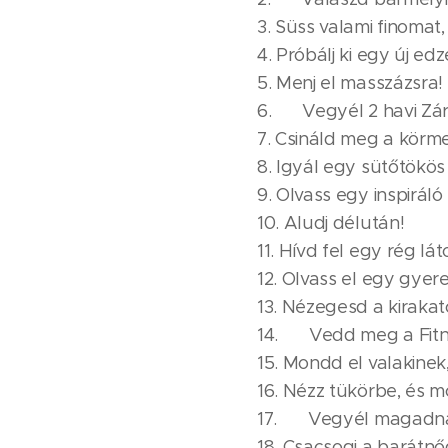
3. Süss valami finomat,
4. Próbálj ki egy új edz
5. Menj el masszázsra!
6. 🎁 Vegyél 2 havi Zár
7. Csináld meg a körme
8. Igyál egy sütőtökös
9. Olvass egy inspiráló
10. Aludj délután!
11. Hívd fel egy rég lát
12. Olvass el egy gyere
13. Nézegesd a kirakat
14. 🎁 Vedd meg a Fi
15. Mondd el valakine
16. Nézz tükörbe, és
17. 🎁 Vegyél magadna
18. Csacsogj a barátnő