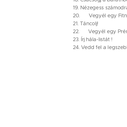
19. Nézegess számodra
20. 🎁 Vegyél egy Fi
21. Táncolj!
22. 🎁 Vegyél egy Pré
23. Írj hála-listát !
24. Vedd fel a legszeb