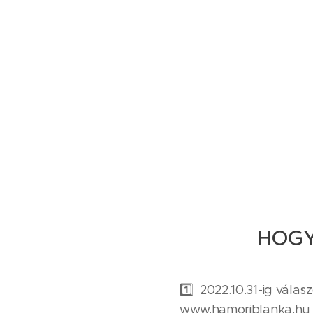
⭐️⭐️⭐️HOGY
1️⃣ 2022.10.31-ig válas
www.hamoriblanka.hu