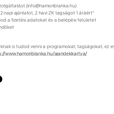
zolgáltatást (info@hamoriblanka.hu)
.napi ajánlatot, 2 havi ZK tagságot 1 áráért"
 a fizetési adatokat és a belépési felületet
endőket
nak is tudod venni a programokat, tagságokat, ez 
s://www.hamoriblanka.hu/ajandekkartya/