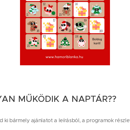
AN MŰKÖDIK A NAPTÁR??⭐️
zd ki bármely ajánlatot a leírásból, a programok részlete