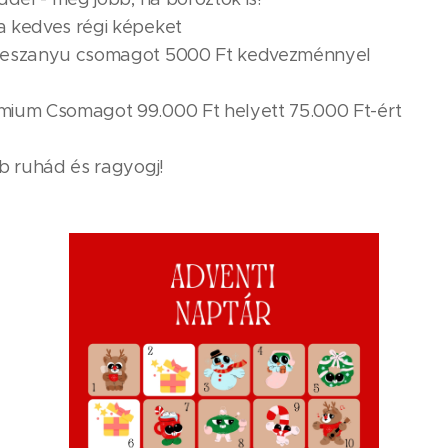
 kedves régi képeket
tneszanyu csomagot 5000 Ft kedvezménnyel
mium Csomagot 99.000 Ft helyett 75.000 Ft-ért
b ruhád és ragyogj!