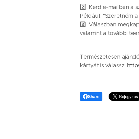
2️⃣ Kérd e-mailben a s
Például: "Szeretném a 2
3️⃣ Válaszban megkapod
valamint a további te
Természetesen ajándék
kártyát is válassz:
http
Share