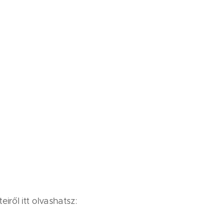
⭐️⭐️
iről itt olvashatsz: