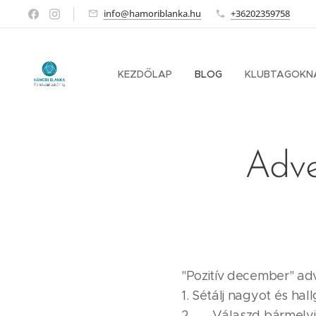
info@hamoriblanka.hu
+36202359758
KEZDŐLAP
BLOG
KLUBTAGOKN
Adve
"Pozitív december" adv
1. Sétálj nagyot és hal
2. 🎁 Válaszd bármel