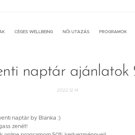
AK
CÉGES WELLBEING
NŐI UTAZÁS
PROGRAMOK
nti naptár ajánlatok
2022.12.14
enti naptár by Blanka :)
lgass zenét!
yik online programom 50% kedvezménnyel!