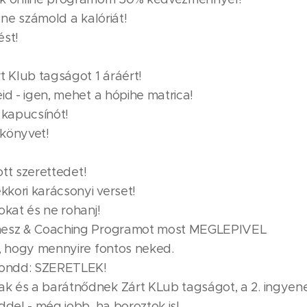
 ne számold a kalóriát!
ést!
t Klub tagságot 1 áráért!
id - igen, mehet a hópihe matrica!
 kapucsínót!
 könyvet!
ott szerettedet!
kkori karácsonyi verset!
okat és ne rohanj!
tnesz & Coaching Programot most MEGLEPIVEL
k, hogy mennyire fontos neked.
 mondd: SZERETLEK!
k és a barátnődnek Zárt KLub tagságot, a 2. ingyene
ddel - még jobb, ha boroztok is!