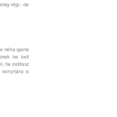
elég régi - de
de néha igenis
inek be kell
, ha indítasz
 konyhára is