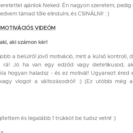
zeretettel ajánlok Neked. Én nagyon szeretem, pedig 
edvem támad tőle elindulni, és CSINÁLNI! : )
 MOTIVÁCIÓS VIDEÓM
aki, aki számon kér!
bb a belülről jövő motiváció, mint a külső kontroll, 
 rá! Jó ha van egy edződ vagy dietetikusod, ak
la hogyan haladsz - és ez motivál! Ugyanezt éred el
vagy vlogot a változásodról! :) (Ez utóbbi még a
ettem és legalább 1 trükköt be tudsz vetni! :)
ka