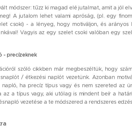
lt módszer: tűzz ki magad elé jutalmat, amit a jól e
eg! A jutalom lehet valami apróság, (pl. egy fino
let csoki) - a lényeg, hogy motiváljon, és arányos
nkával! Vagyis az egy szelet csoki valóban egy sze
ó - precízeknek
cióról szóló cikkben már megbeszéltük, hogy szám
snaplót / étkezési naplót vezetünk. Azonban motivá
 napló, ha precíz típus vagy és nem szereted az 
a az a típus vagy, aki utólag is mindent beír a határ
ésnapló vezetése a te módszered a rendszeres edzésh
tra