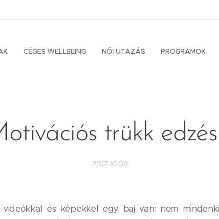
AK
CÉGES WELLBEING
NŐI UTAZÁS
PROGRAMOK
otivációs trükk edzé
2017.10.09
 videókkal és képekkel egy baj van: nem mindenki