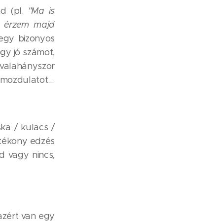
ád (pl.
"Ma is
l érzem majd
egy bizonyos
gy jó számot,
valahányszor
mozdulatot...
ka / kulacs /
atékony edzés
d vagy nincs,
azért van egy