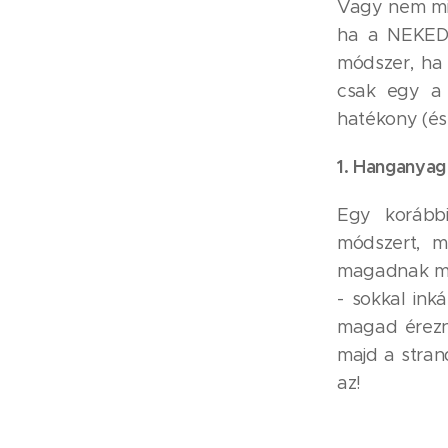
Vagy nem min
ha a NEKED 
módszer, ha 
csak egy a 
hatékony (és 
1. Hanganyag
Egy korább
módszert, m
magadnak mot
- sokkal ink
magad érezni
majd a stran
az!