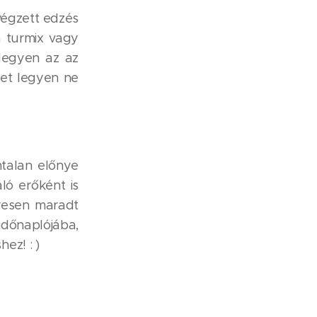
lvégzett edzés
m turmix vagy
 legyen az az
let legyen ne
talan előnye
ló erőként is
üresen maradt
időnaplójába,
ez! : )