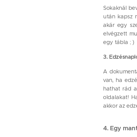
Sokaknál bevá
után kapsz m
akár egy sze
elvégzett mu
egy tábla ; )
3. Edzésnapl
A dokumentá
van, ha edzé
hathat rád a
oldalakat! H
akkor az edz
4. Egy man