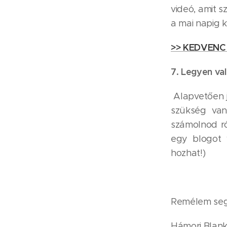
videó, amit s
a mai napig k
>> KEDVENC
7. Legyen val
Alapvetően jo
szükség van
számolnod ró
egy blogot 
hozhat!)
Remélem segít
Hámori Blan