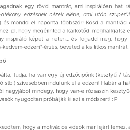
agadnak egy rövid mantrát, ami inspirálóan hat r
hatékony edzésnek nézek elébe, ami után szuperü
) és mondd el naponta többször! Kösd a mantrád 
ez, pl. hogy megérinted a karkötőd, meghallgatsz e
y inspiráló képet a neten... és fogadd meg, hogy 
s-kedvem-edzeni"-érzés, beveted a kis titkos mantrát, 
ipő
álta, tudja: ha van egy új edzőcipőnk (kesztyű / tás
tó stb.) szívesebben indulunk el a edzeni! Habár a h
l nagyjából mindegy, hogy van-e rózsaszín kesztyű
lvasók nyugodtan próbálják ki ezt a módszert! : P
kezdtem, hogy a motivációs videók már lejárt lemez, 