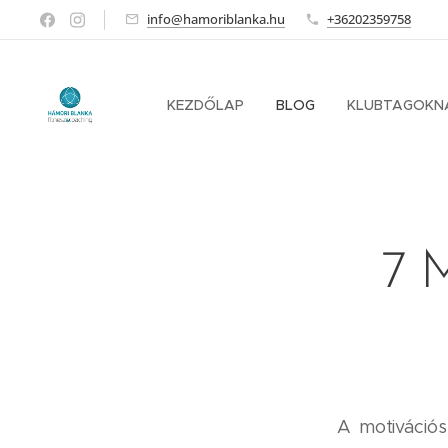
info@hamoriblanka.hu
+36202359758
KEZDŐLAP
BLOG
KLUBTAGOKN
7 M
A motivációs