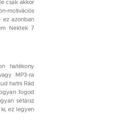
de csak akkor
n-motivációs
 - ez azonban
tem Nektek 7
on hatékony
 vagy MP3-ra
tud hatni Rád
 hogyan fogod
ogyan sétálsz
ki, ez legyen