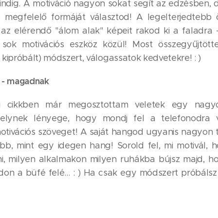
dig. A motiváció nagyon sokat segít az edzésben, 
megfelelő formáját választod! A legelterjedtebb ö
az elérendő "álom alak" képeit rakod ki a faladra
sok motivációs eszköz közül! Most összegyűjtöt
kipróbált) módszert, válogassatok kedvetekre! : )
 - magadnak
i cikkben már megosztottam veletek egy nagy
elynek lényege, hogy mondj fel a telefonodra
ivációs szöveget! A saját hangod ugyanis nagyon 
ább, mint egy idegen hang! Sorold fel, mi motivál,
, milyen alkalmakon milyen ruhákba bújsz majd, h
don a büfé felé... : ) Ha csak egy módszert próbálsz 