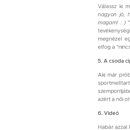
Válassz ki m
nagyon jó, 
magam! : ) "
tevékenységh
megnézel eg
elfog a "ninc
5. A csoda c
Aki már prób
sportmelltar
szempontjábó
azért a női o
6. Videó
Habár azzal 