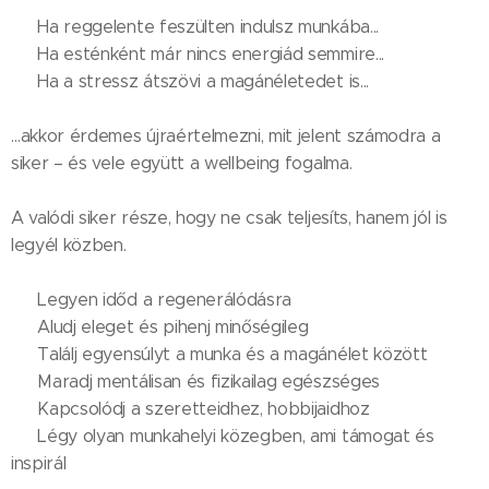
❌ Ha reggelente feszülten indulsz munkába...
❌ Ha esténként már nincs energiád semmire...
❌ Ha a stressz átszövi a magánéletedet is...
…akkor érdemes újraértelmezni, mit jelent számodra a
siker – és vele együtt a wellbeing fogalma.
A valódi siker része, hogy ne csak teljesíts, hanem jól is
legyél közben.
✔️ Legyen időd a regenerálódásra
✔️ Aludj eleget és pihenj minőségileg
✔️ Találj egyensúlyt a munka és a magánélet között
✔️ Maradj mentálisan és fizikailag egészséges
✔️ Kapcsolódj a szeretteidhez, hobbijaidhoz
✔️ Légy olyan munkahelyi közegben, ami támogat és
inspirál