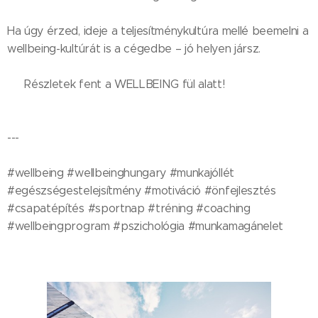
Ha úgy érzed, ideje a teljesítménykultúra mellé beemelni a
wellbeing-kultúrát is a cégedbe – jó helyen jársz.
👉 Részletek fent a WELLBEING fül alatt!
---
#wellbeing #wellbeinghungary #munkajóllét
#egészségestelejsítmény #motiváció #önfejlesztés
#csapatépítés #sportnap #tréning #coaching
#wellbeingprogram #pszichológia #munkamagánelet