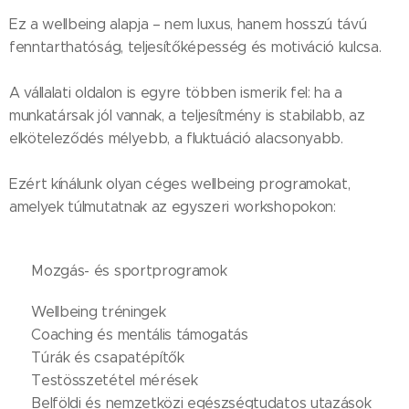
Ez a wellbeing alapja – nem luxus, hanem hosszú távú
fenntarthatóság, teljesítőképesség és motiváció kulcsa.
A vállalati oldalon is egyre többen ismerik fel: ha a
munkatársak jól vannak, a teljesítmény is stabilabb, az
elköteleződés mélyebb, a fluktuáció alacsonyabb.
Ezért kínálunk olyan céges wellbeing programokat,
amelyek túlmutatnak az egyszeri workshopokon:
🧘‍♀️ Mozgás- és sportprogramok
💻 Wellbeing tréningek
🧩 Coaching és mentális támogatás
🥾 Túrák és csapatépítők
🧪 Testösszetétel mérések
✈️ Belföldi és nemzetközi egészségtudatos utazások