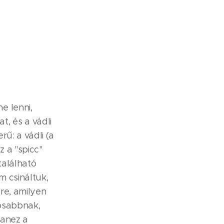
e lenni,
, és a vádli
ű: a vádli (a
z a "spicc"
található
 csináltuk,
re, amilyen
mosabbnak,
yanez a