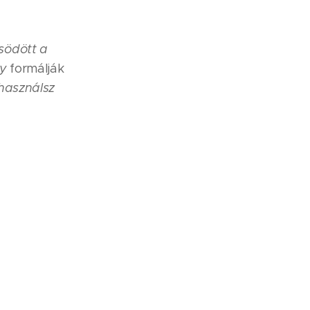
södött a
gy
formálják
 használsz