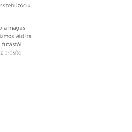
összehúzódik,
p
a magas
izmos vádlira
 futástól
z erősítő