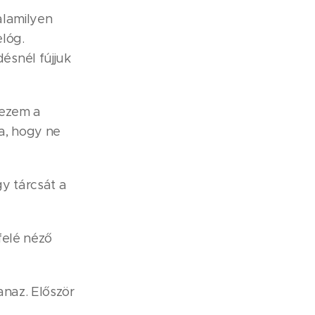
alamilyen
elóg.
ésnél fújjuk
tezem a
a, hogy ne
gy tárcsát a
felé néző
anaz. Először