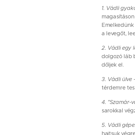
1. Vádli gyak
magasításon (
Emelkedünk l
a levegőt, le
2. Vádli egy 
dolgozó láb 
dőljek el.
3. Vádli ülve
-
térdemre tes
4. "Szamár-vá
sarokkal vég
5. Vádli gép
hajtsuk végr