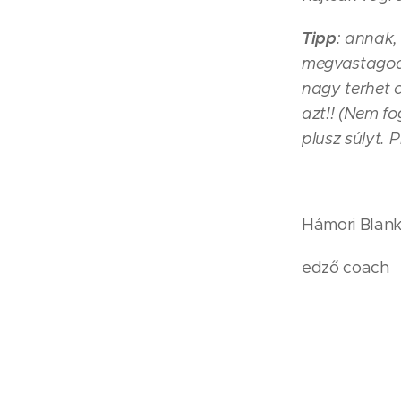
Tipp
: annak,
megvastagodh
nagy terhet 
azt!! (Nem fo
plusz súlyt. 
Hámori Blan
edző coach