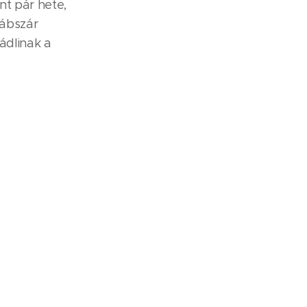
nt pár hete,
lábszár
vádlinak a