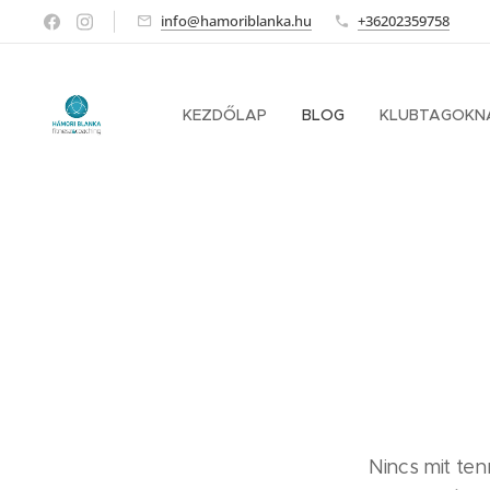
info@hamoriblanka.hu
+36202359758
KEZDŐLAP
BLOG
KLUBTAGOKN
Nincs mit ten