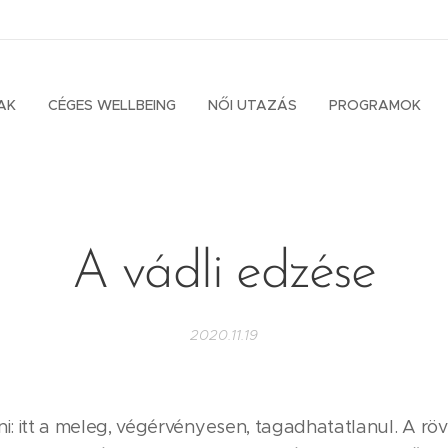
AK
CÉGES WELLBEING
NŐI UTAZÁS
PROGRAMOK
A vádli edzése
2020.11.19
ni: itt a meleg, végérvényesen, tagadhatatlanul. A rö