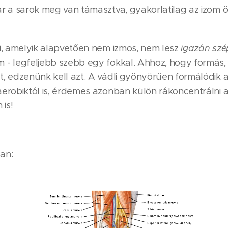
ár a sarok meg van támasztva, gyakorlatilag az izom 
li, amelyik alapvetően nem izmos, nem lesz
igazán szé
 - legfeljebb szebb egy fokkal. Ahhoz, hogy formás, 
, edzenünk kell azt. A vádli gyönyörűen formálódik a
erobiktól is, érdemes azonban külön rákoncentrálni a
 is!
an: