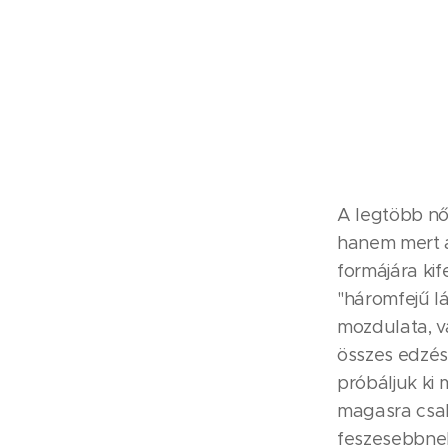
A legtöbb nő
hanem mert a
formájára ki
"háromfejű láb
mozdulata, v
összes edzés
próbáljuk ki 
magasra csak 
feszesebbnek