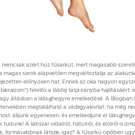
 nemcsak azért húz tűsarkút, mert magasabb szeretn
 magas sarok alapvetően megváltoztatja az alakunkat
fejezetten előnyösen hat. Ennek az oka nagyon egyszer
ikraizom") felelős a lábfej talpi irányba hajlításáért: e
agy állásban a lábujjhegyre emelkedésé. A Blogban 
tervekben megtalálható a vádligyakorlat; ha még nem
most: álljunk egyenesen, és emelkedjünk el lábujjhegy
tudunk! A lábszár oldalról, hátulról, és elölről is iz
, formásabbnak látszik, igaz? A tűsarkú cipőben ug