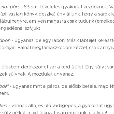
orlat páros lábon
- tökéletes gyakorlat kezdőknek. V
pl. vastag könyv, deszka) úgy állunk, hogy a sarok l
ábujjhegyre, amilyen magasra csak tudunk (emelked
engedésnél szívjuk)
lábon
- ugyanaz, de egy lábon. Másik lábfejet keresz
bokáján. Falnál megtámaszkodom kézzel, csak annyir
 ülésben: derékszöget zár a térd ízület. Egy súlyt va
zek súlynak. A mozdulat ugyanaz.
dli"
- ugyanaz mint a páros, de előbb befelé, majd ki
zem.
eken
- vannak álló, és ülő vádligépek, a gyakorlat ugy
e súly nélkül, majd fokozatosan emeljünk a súlyon!