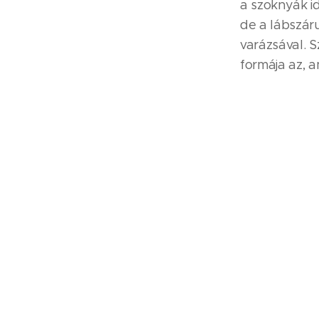
a szoknyák id
de a lábszáru
varázsával. S
formája az, 