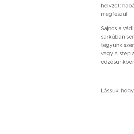
helyzet: hab
megfeszül.
Sajnos a vád
sarkúban sem
tegyünk szert
vagy a step a
edzésünkben
Lássuk, hogy