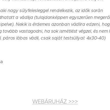
 aki nagy súlyfelesleggel rendelkezik, az idők során
atott a vádlija (tulajdonképpen egyszerűen megerő
cipelve). Nekik is érdemes azonban vádlira edzeni, ho
g tovább vastagodni, ha sok ismétlést végzel, és nem
Pl. páros lábas vádli, csak saját testsúllyal: 4x30-40)
ka
WEBÁRUHÁZ >>>