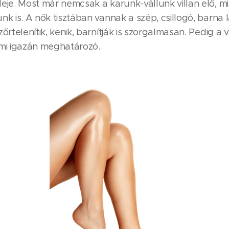
eje. Most már nemcsak a karunk-vállunk villan elő, mi
nk is. A nők tisztában vannak a szép, csillogó, barna 
zőrtelenítik, kenik, barnítják is szorgalmasan. Pedig a 
ami igazán meghatározó.