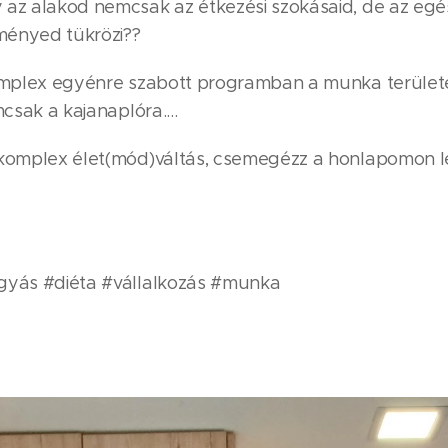
 az alakod nemcsak az étkezési szokásaid, de az eg
ményed tükrözi??
komplex egyénre szabott programban a munka terület
mcsak a kajanaplóra....
 komplex élet(mód)váltás, csemegézz a honlapomon l
gyás #diéta #vállalkozás #munka