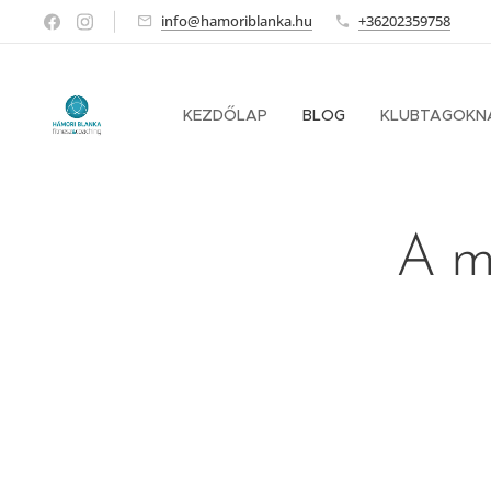
info@hamoriblanka.hu
+36202359758
KEZDŐLAP
BLOG
KLUBTAGOKN
A m