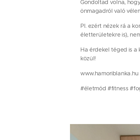
Gondoltad volna, hogy
önmagadról való véle
Pl. ezért nézek rá a 
életterületekre is), ne
Ha érdekel téged is a
közül!
www.hamoriblanka.hu
#életmód #fitness #fo