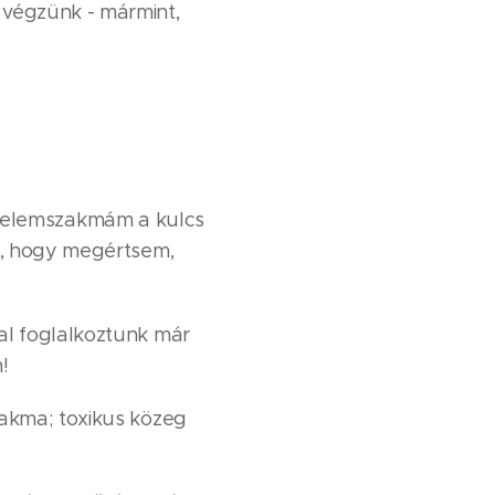
végzünk - mármint,
szerelemszakmám a kulcs
m, hogy megértsem,
al foglalkoztunk már
n! ⚠️
zakma; toxikus közeg