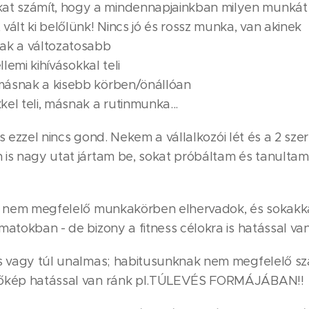
 számít, hogy a mindennapjainkban milyen munkát 
vált ki belőlünk! Nincs jó és rossz munka, van akinek
k a változatosabb
llemi kihívásokkal teli
másnak a kisebb körben/önállóan
kel teli, másnak a rutinmunka...
, és ezzel nincs gond. Nekem a vállalkozói lét és a 2 
 is nagy utat jártam be, sokat próbáltam és tanulta
 a nem megfelelő munkakörben elhervadok, és sokakk
matokban - de bizony a fitness célokra is hatással va
es vagy túl unalmas; habitusunknak nem megfelelő s
vőkép hatással van ránk pl.TÚLEVÉS FORMÁJÁBAN!!