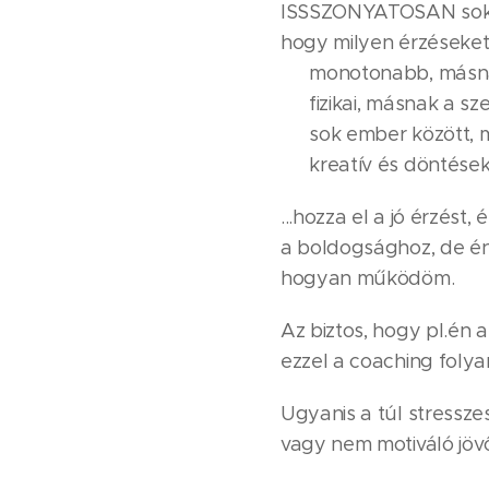
ISSSZONYATOSAN sokat
hogy milyen érzéseket 
✨ monotonabb, másna
️✨️ fizikai, másnak a sze
✨️ sok ember között, 
✨️ kreatív és döntések
...hozza el a jó érzést
a boldogsághoz, de én
hogyan működöm.
Az biztos, hogy pl.én
ezzel a coaching folya
Ugyanis a túl stressz
vagy nem motiváló jö