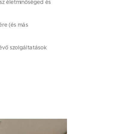
ész életminőséged és
ére (és más
évő szolgáltatások