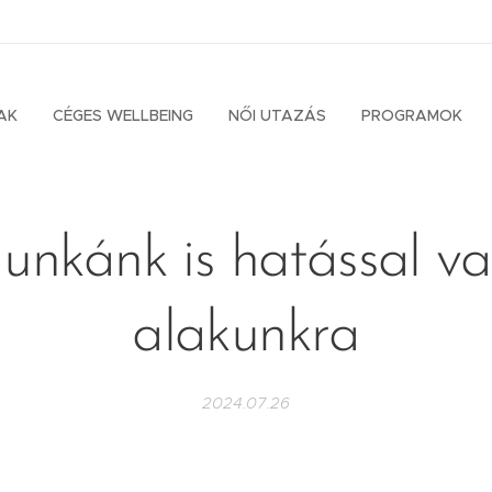
AK
CÉGES WELLBEING
NŐI UTAZÁS
PROGRAMOK
unkánk is hatással va
alakunkra
2024.07.26